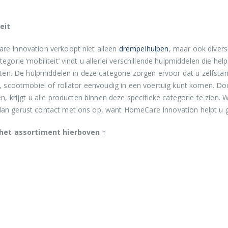
n
eit
e Innovation verkoopt niet alleen
drempelhulpen
, maar ook divers
pagina
tegorie ‘mobiliteit’ vindt u allerlei verschillende hulpmiddelen die he
eiten. De hulpmiddelen in deze categorie zorgen ervoor dat u zelfst
l, scootmobiel of rollator eenvoudig in een voertuig kunt komen. D
ken, krijgt u alle producten binnen deze specifieke categorie te zien.
n gerust contact met ons op, want HomeCare Innovation helpt u g
 het assortiment hierboven
↑