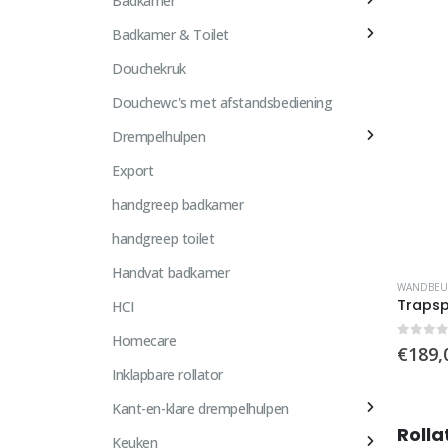
Badkamer
Badkamer & Toilet
Douchekruk
Douchewc's met afstandsbediening
Drempelhulpen
Export
handgreep badkamer
handgreep toilet
Handvat badkamer
Dit
WANDBEU
product
HCI
heeft
Homecare
meerde
0
out 
€
189,
variaties
Inklapbare rollator
Deze
Kant-en-klare drempelhulpen
optie
Rolla
Keuken
kan