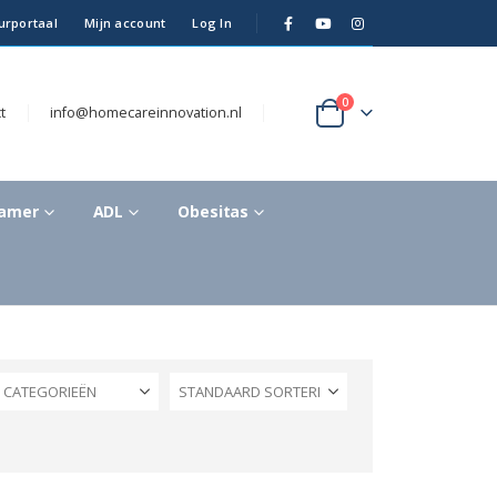
urportaal
Mijn account
Log In
0
t
info@homecareinnovation.nl
kamer
ADL
Obesitas
CATEGORIEËN