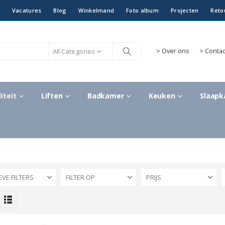
Vacatures
Blog
Winkelmand
Foto album
Projecten
Reto
All Categories
>
Over ons
> Contac
iteit
Liften
Badkamer
Keuken
Slaap
EVE FILTERS
FILTER OP
PRIJS