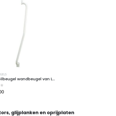
GELS
Trapspilbeugel wandbeugel van Linido
re
of 5
00
.
tors, glijplanken en oprijplaten