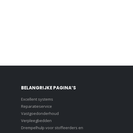
BELANGRIJKE PAGINA’S
Excellent systems
Reparatieservice
Vastgoedonderhoud
Verpleegbedden
Drempelhulp voor stoffeerders en