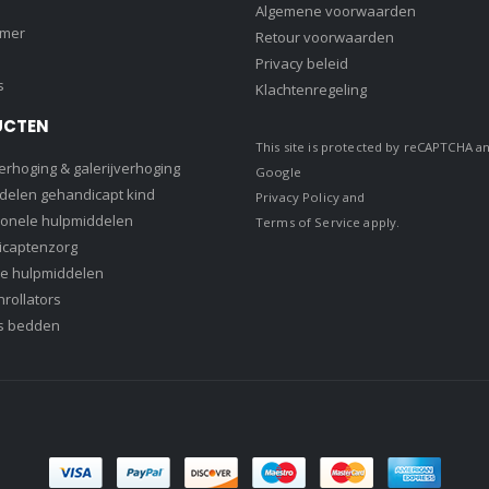
Algemene voorwaarden
amer
Retour voorwaarden
Privacy beleid
s
Klachtenregeling
UCTEN
This site is protected by reCAPTCHA a
rhoging & galerijverhoging
Google
delen gehandicapt kind
Privacy Policy
and
ionele hulpmiddelen
Terms of Service
apply.
captenzorg
e hulpmiddelen
rollators
s bedden