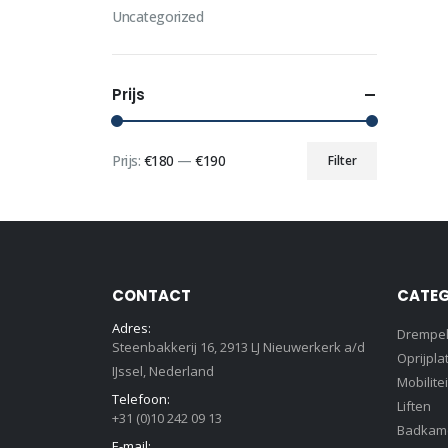
Uncategorized
Prijs
Prijs:
€180
—
€190
Filter
Min.
Max.
prijs
prijs
CONTACT
CATEG
Adres:
Drempe
Steenbakkerij 16, 2913 LJ Nieuwerkerk a/d
Oprijpla
IJssel, Nederland
Mobilitei
Telefoon:
Liften
+31 (0)10 242 09 13
Badkam
E-mail: