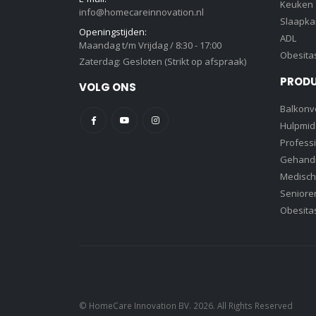
Keuken
info@homecareinnovation.nl
Slaapk
Openingstijden:
ADL
Maandag t/m Vrijdag / 8:30 - 17:00
Obesita
Zaterdag: Gesloten (Strikt op afspraak)
PROD
VOLG ONS
Balkonve
Hulpmid
Profess
Gehandi
Medisch
Senioren
Obesita
© HomeCare Innovation BV. 2026. All Rights Reserved