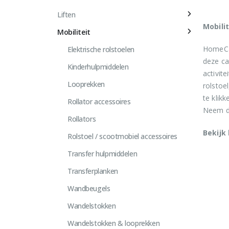
gekoze
Liften
worden
Mobilit
Mobiliteit
op
de
HomeCar
Elektrische rolstoelen
product
deze ca
Kinderhulpmiddelen
activit
Looprekken
rolstoe
te klik
Rollator accessoires
Neem da
Rollators
Bekijk
Rolstoel / scootmobiel accessoires
Transfer hulpmiddelen
Transferplanken
Wandbeugels
Wandelstokken
Wandelstokken & looprekken