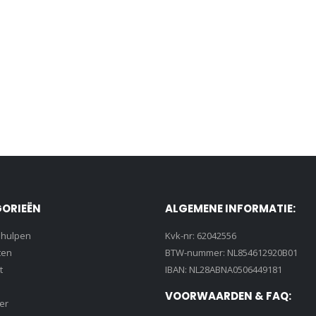
ORIEËN
ALGEMENE INFORMATIE:
lhulpen
Kvk-nr: 62042556
ten
BTW-nummer: NL854612920B01
t
IBAN: NL28ABNA0506449181
VOORWAARDEN & FAQ:
er