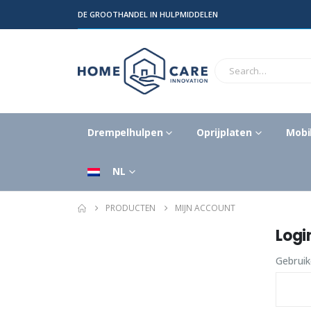
DE GROOTHANDEL IN HULPMIDDELEN
Drempelhulpen
Oprijplaten
Mobil
NL
PRODUCTEN
MIJN ACCOUNT
Logi
Gebrui