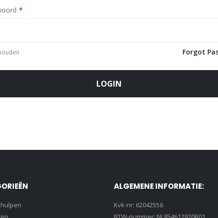
Vereist
woord
*
Forgot Pa
houden
LOGIN
ORIEËN
ALGEMENE INFORMATIE:
lhulpen
Kvk-nr: 62042556
ten
BTW-nummer: NL854612920B01