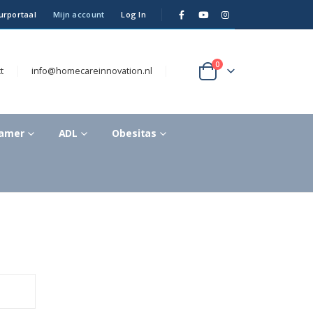
urportaal
Mijn account
Log In
0
t
info@homecareinnovation.nl
kamer
ADL
Obesitas