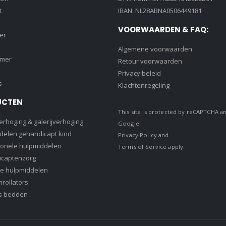
t
IBAN: NL28ABNA0506449181
VOORWAARDEN & FAQ:
er
Algemene voorwaarden
amer
Retour voorwaarden
Privacy beleid
s
Klachtenregeling
UCTEN
This site is protected by reCAPTCHA a
rhoging & galerijverhoging
Google
delen gehandicapt kind
Privacy Policy
and
ionele hulpmiddelen
Terms of Service
apply.
captenzorg
e hulpmiddelen
rollators
s bedden