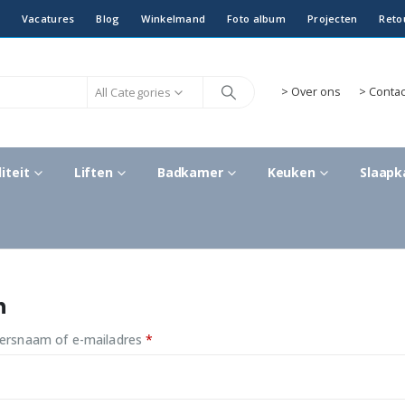
Vacatures
Blog
Winkelmand
Foto album
Projecten
Reto
All Categories
>
Over ons
> Contac
iteit
Liften
Badkamer
Keuken
Slaap
n
Vereist
kersnaam of e-mailadres
*