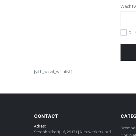
Wacht
Ont
[yith_wcwl_wishlist]
CONTACT
CATEG
Adres:
Drempe
Steenbakkerij 16, 2913 LJ Nieuwerkerk a/d
Oprijpla