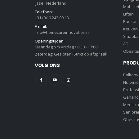
IJssel, Nederland
Mobilitei
Telefoon:
Liften
+31 (0)10 242 09 13
Badkam
E-mail:
Keuken
info@homecareinnovation.nl
Slaapk
Openingstijden:
ADL
Maandag t/m Vrijdag / 8:30 - 17:00
Obesita
Zaterdag: Gesloten (Strikt op afspraak)
PROD
VOLG ONS
Balkonve
Hulpmid
Profess
Gehandi
Medisch
Senioren
Obesita