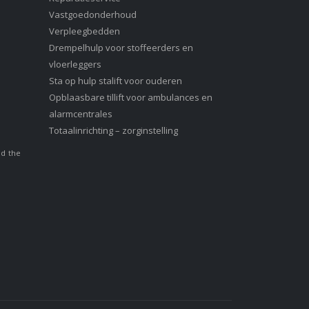
Vastgoedonderhoud
Verpleegbedden
Drempelhulp voor stoffeerders en
vloerleggers
Sta op hulp stalift voor ouderen
Opblaasbare tillift voor ambulances en
alarmcentrales
Totaalinrichting – zorginstelling
nd the