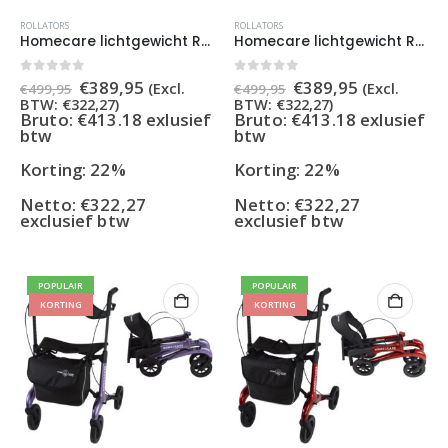
ROLLATORS
ROLLATORS
Homecare lichtgewicht Rollator van 5,8 kg – Carbon rollator tot 150 kg draaggewicht – Dubbel opvouwbaar en inclusief reistas – Blauw
Homecare lichtgewicht Rollator van 5,8 kg – Carbon rollator tot 150 kg draaggewicht – Dubbel opvouwbaar en inclusief reistas – Groen
Oorspronkelijke
Huidige
Oorspronkelijke
Huidige
0
out of 5
0
out of 5
€
389,95
€
389,95
(Excl.
(Excl.
€
499,95
€
499,95
prijs
prijs
prijs
prijs
BTW:
€
322,27
)
BTW:
€
322,27
)
was:
is:
was:
is:
Bruto: €413.18 exlusief
Bruto: €413.18 exlusief
€499,95.
€389,95.
€499,95.
€389,95.
btw
btw
Korting: 22%
Korting: 22%
Netto:
€
322,27
Netto:
€
322,27
exclusief btw
exclusief btw
POPULAIR
POPULAIR
KORTING
KORTING