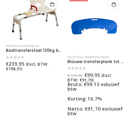
TRANSFER HULPMIDDELEN
Badtransferstoel 130kg belastbaar
OUTLET SALE
,
TRANSFERPLANKEN
Blauwe transferplank tot 150 kg
0
out of 5
€
239,95
(Excl. BTW:
€
198,31
)
Oorspronkelijke
Huidige
0
out of 5
€
99,95
(Excl.
€
119,95
prijs
prijs
BTW:
€
91,70
)
was:
is:
Bruto: €99.13 exlusief
€119,95.
€99,95.
btw
Korting: 16.7%
Netto:
€
91,70
exclusief
btw