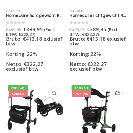
ROLLATORS
ROLLATORS
Homecare lichtgewicht Rollator van 5,8 kg – Carbon rollator tot 150 kg draaggewicht – Dubbel opvouwbaar en inclusief reistas – Paars
Homecare lichtgewicht Rollator van 5,8 kg – Carbon rollator tot 150 kg draaggewicht – Dubbel opvouwbaar en inclusief reistas – Rood
Oorspronkelijke
Huidige
Oorspronkelijke
Huidige
0
out of 5
0
out of 5
€
389,95
€
389,95
(Excl.
(Excl.
€
499,95
€
499,95
prijs
prijs
prijs
prijs
BTW:
€
322,27
)
BTW:
€
322,27
)
was:
is:
was:
is:
Bruto: €413.18 exlusief
Bruto: €413.18 exlusief
€499,95.
€389,95.
€499,95.
€389,95.
btw
btw
Korting: 22%
Korting: 22%
Netto:
€
322,27
Netto:
€
322,27
exclusief btw
exclusief btw
POPULAIR
POPULAIR
KORTING
KORTING