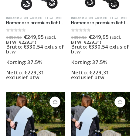
INKLAPBARE ROLLATOR
,
OUTLET SALE
,
ROLLATORS
INKLAPBARE ROLLATOR
,
OUTLET SALE
,
ROLLATORS
Homecare premium lichtgewicht 5,4 kg – carbon rollator – 150 kg draaggewicht – Opvouwbaar – blauw
Homecare premium lichtgewicht 5,4 kg – carbon rollator – 150 kg draaggewicht – Opvouwbaar – zwart
Oorspronkelijke
Huidige
Oorspronkelijke
Huidige
0
out of 5
0
out of 5
€
249,95
€
249,95
(Excl.
(Excl.
€
399,95
€
399,95
prijs
prijs
prijs
prijs
BTW:
€
229,31
)
BTW:
€
229,31
)
was:
is:
was:
is:
Bruto: €330.54 exlusief
Bruto: €330.54 exlusief
€399,95.
€249,95.
€399,95.
€249,95.
btw
btw
Korting: 37.5%
Korting: 37.5%
Netto:
€
229,31
Netto:
€
229,31
exclusief btw
exclusief btw