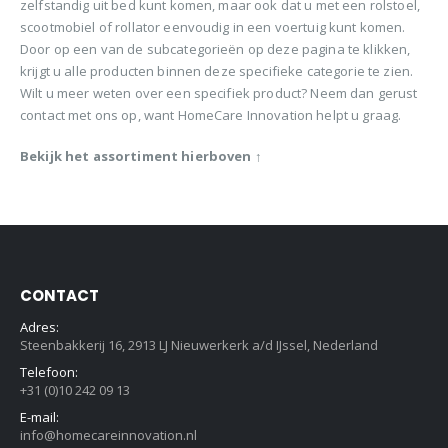
zelfstandig uit bed kunt komen, maar ook dat u met een rolstoel,
scootmobiel of rollator eenvoudig in een voertuig kunt komen.
Door op een van de subcategorieën op deze pagina te klikken,
krijgt u alle producten binnen deze specifieke categorie te zien.
Wilt u meer weten over een specifiek product? Neem dan gerust
contact met ons op, want HomeCare Innovation helpt u graag.
Bekijk het assortiment hierboven
↑
CONTACT
Adres:
Steenbakkerij 16, 2913 LJ Nieuwerkerk a/d IJssel, Nederland
Telefoon:
+31 (0)10 242 09 13
E-mail:
info@homecareinnovation.nl