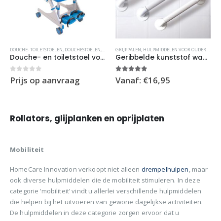
productpagina
Dit
Dit
DOUCHE- TOILETSTOELEN
,
DOUCHESTOELEN
,
KINDERHULPMIDDELEN
GRIJPPALEN
,
HULPMIDDELEN VOOR OUDEREN
,
TOILETSTOELEN
,
TO
product
product
Douche- en toiletstoel voor kinderen – Seahorse Plus
Geribbelde kunststof wandbeugel
heeft
heeft
meerdere
meerdere
0
out of 5
5.00
out of 5
Prijs op aanvraag
Vanaf:
€
16,95
variaties.
variaties.
Deze
Deze
optie
optie
Rollators, glijplanken en oprijplaten
kan
kan
gekozen
gekozen
worden
worden
Mobiliteit
op
op
de
de
HomeCare Innovation verkoopt niet alleen
drempelhulpen
, maar
productpagina
productpagina
ook diverse hulpmiddelen die de mobiliteit stimuleren. In deze
categorie ‘mobiliteit’ vindt u allerlei verschillende hulpmiddelen
die helpen bij het uitvoeren van gewone dagelijkse activiteiten.
De hulpmiddelen in deze categorie zorgen ervoor dat u