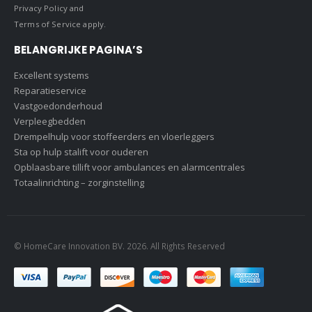
Privacy Policy
and
Terms of Service
apply.
BELANGRIJKE PAGINA’S
Excellent systems
Reparatieservice
Vastgoedonderhoud
Verpleegbedden
Drempelhulp voor stoffeerders en vloerleggers
Sta op hulp stalift voor ouderen
Opblaasbare tillift voor ambulances en alarmcentrales
Totaalinrichting – zorginstelling
© HomeCare Innovation BV. 2026. All Rights Reserved