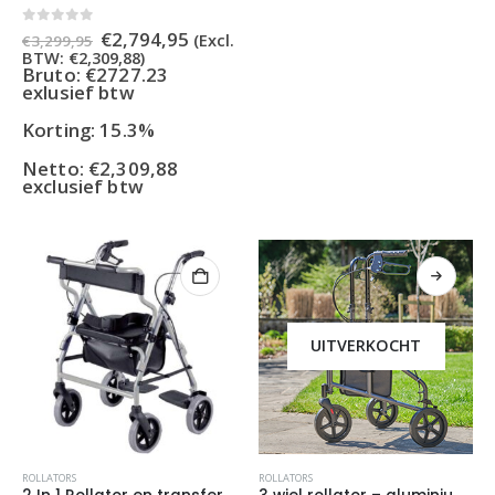
Oorspronkelijke
Huidige
0
out of 5
€
2,794,95
(Excl.
€
3,299,95
prijs
prijs
BTW:
€
2,309,88
)
was:
is:
Bruto: €2727.23
€3,299,95.
€2,794,95.
exlusief btw
Korting: 15.3%
Netto:
€
2,309,88
exclusief btw
UITVERKOCHT
ROLLATORS
ROLLATORS