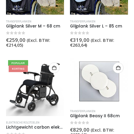
TRANSFERPLANKEN
TRANSFERPLANKEN
Glijplank Silver M – 68 cm
Glijplank Silver L – 85 cm
0
out of 5
0
out of 5
€
259,00
€
319,00
(Excl. BTW:
(Excl. BTW:
€
214,05
)
€
263,64
)
POPULAIR
KORTING
TRANSFERPLANKEN
Glijplank Beasy II 68cm
ELEKTRISCHE ROLSTOELEN
Lichtgewicht carbon elektrische rolstoel
0
out of 5
€
829,00
(Excl. BTW: