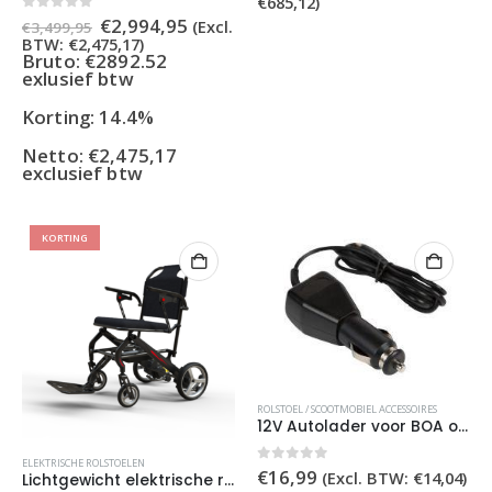
€
685,12
)
Oorspronkelijke
Huidige
0
out of 5
€
2,994,95
(Excl.
€
3,499,95
prijs
prijs
BTW:
€
2,475,17
)
was:
is:
Bruto: €2892.52
€3,499,95.
€2,994,95.
exlusief btw
Korting: 14.4%
Netto:
€
2,475,17
exclusief btw
KORTING
ROLSTOEL / SCOOTMOBIEL ACCESSOIRES
12V Autolader voor BOA oplaadbare pomp
ELEKTRISCHE ROLSTOELEN
0
out of 5
€
16,99
(Excl. BTW:
€
14,04
)
Lichtgewicht elektrische rolstoel