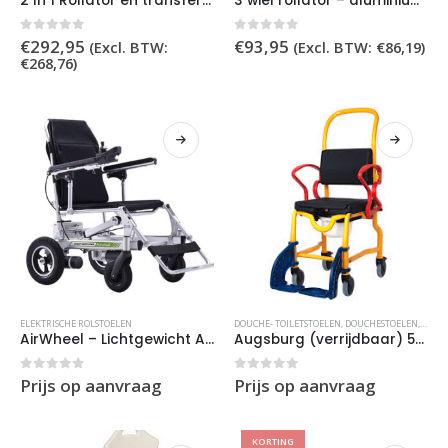
2 In 1 Rollator en transfer stoel
3 wiel rollator – aluminium – zilver
0
out of 5
0
out of 5
€
292,95
€
93,95
(Excl. BTW:
(Excl. BTW:
€
86,19
)
€
268,76
)
ELEKTRISCHE ROLSTOELEN
DOUCHE- TOILETSTOELEN
,
DOUCHESTOELEN
,
KIND
AirWheel – Lichtgewicht Automatisch opvouwbare elektrische rolstoel – Draagbaar en op afstand bestuurbaar
Augsburg (verrijdbaar) 5-inch
0
out of 5
0
out of 5
Prijs op aanvraag
Prijs op aanvraag
KORTING