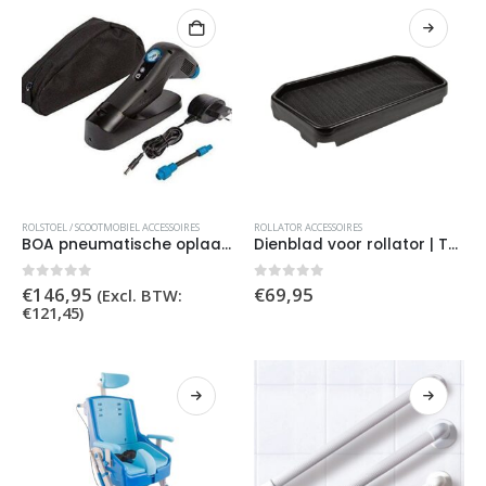
Dit
ROLSTOEL / SCOOTMOBIEL ACCESSOIRES
ROLLATOR ACCESSOIRES
product
BOA pneumatische oplaadbare pomp / compressor
Dienblad voor rollator | Tafelblad
heeft
meerdere
0
out of 5
0
out of 5
€
146,95
€
69,95
(Excl. BTW:
variaties.
€
121,45
)
Deze
optie
kan
gekozen
worden
op
de