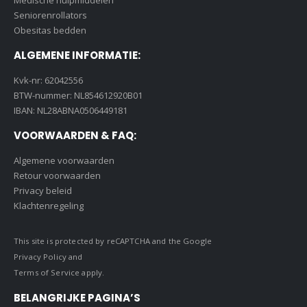
Medische hulpmiddelen
Seniorenrollators
Obesitas bedden
ALGEMENE INFORMATIE:
Kvk-nr: 62042556
BTW-nummer: NL854612920B01
IBAN: NL28ABNA0506449181
VOORWAARDEN & FAQ:
Algemene voorwaarden
Retour voorwaarden
Privacy beleid
Klachtenregeling
This site is protected by reCAPTCHA and the Google
Privacy Policy
and
Terms of Service
apply.
BELANGRIJKE PAGINA’S