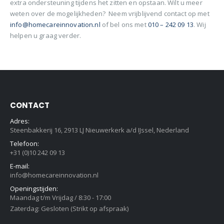
extra ondersteuning tijdens het zitten en opstaan. Wilt u meer
weten over de mogelijkheden? Neem vrijblijvend contact op met
info@homecareinnovation.nl
of bel ons met
010 – 242 09 13
. Wij
helpen u graag verder.
CONTACT
Adres:
Steenbakkerij 16, 2913 LJ Nieuwerkerk a/d IJssel, Nederland
Telefoon:
+31 (0)10 242 09 13
E-mail:
info@homecareinnovation.nl
Openingstijden:
Maandag t/m Vrijdag / 8:30 - 17:00
Zaterdag: Gesloten (Strikt op afspraak)