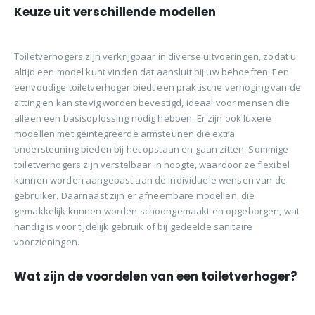
Keuze uit verschillende modellen
kan
kan
gekozen
gekozen
worden
worden
Toiletverhogers zijn verkrijgbaar in diverse uitvoeringen, zodat u
op
op
altijd een model kunt vinden dat aansluit bij uw behoeften. Een
de
de
eenvoudige toiletverhoger biedt een praktische verhoging van de
productpagina
productpagina
zitting en kan stevig worden bevestigd, ideaal voor mensen die
alleen een basisoplossing nodig hebben. Er zijn ook luxere
modellen met geïntegreerde armsteunen die extra
ondersteuning bieden bij het opstaan en gaan zitten. Sommige
toiletverhogers zijn verstelbaar in hoogte, waardoor ze flexibel
kunnen worden aangepast aan de individuele wensen van de
gebruiker. Daarnaast zijn er afneembare modellen, die
gemakkelijk kunnen worden schoongemaakt en opgeborgen, wat
handig is voor tijdelijk gebruik of bij gedeelde sanitaire
voorzieningen.
Wat zijn de voordelen van een toiletverhoger?