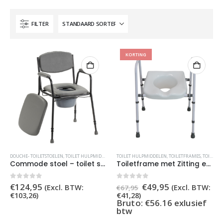
FILTER
KORTING
DOUCHE- TOILETSTOELEN
,
TOILET HULPMIDDELEN
,
TOILET HULPMIDDELEN
TOILETSTOELEN
,
TOILETVERHOGER
,
TOILETFRAMES
,
TOILETFRAMES EN VERHOGING
Commode stoel – toilet stoel – 130 kg draaggewicht
Toiletframe met Zitting en Hygi?ne Uitsparing ? Optimaal Comfort en Ondersteuning
Oorspronkelijke
Huidige
0
out of 5
0
out of 5
€
124,95
€
49,95
(Excl. BTW:
(Excl. BTW:
€
67,95
prijs
prijs
€
103,26
)
€
41,28
)
was:
is:
Bruto: €56.16 exlusief
€67,95.
€49,95.
btw