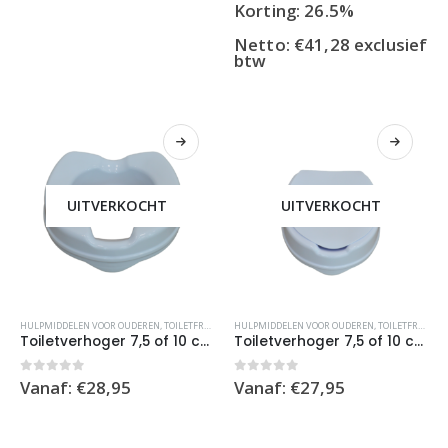
Korting: 26.5%
Netto:
€
41,28
exclusief
btw
UITVERKOCHT
UITVERKOCHT
Dit
Dit
HULPMIDDELEN VOOR OUDEREN
,
TOILETFRAMES EN VERHOGING
HULPMIDDELEN VOOR OUDEREN
,
TOILETVERHOGER
,
TOILETFRAMES EN VERHOGING
product
product
Toiletverhoger 7,5 of 10 cm – WC-bril max 180kg
Toiletverhoger 7,5 of 10 cm – WC-bril met deksel, max 180kg
heeft
heeft
meerdere
meerdere
0
out of 5
0
out of 5
Vanaf:
€
28,95
Vanaf:
€
27,95
variaties.
variaties.
Deze
Deze
optie
optie