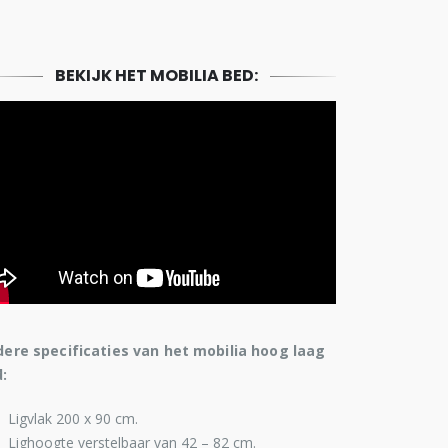
BEKIJK HET MOBILIA BED:
ere specificaties van het mobilia hoog laag
:
Ligvlak 200 x 90 cm.
Lighoogte verstelbaar van 42 – 82 cm.