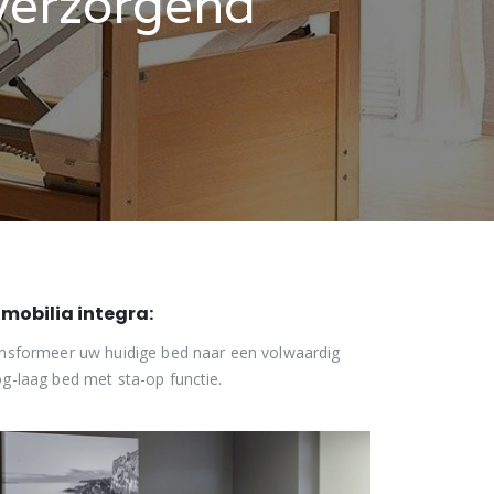
 verzorgend
 mobilia integra:
nsformeer uw huidige bed naar een volwaardig
g-laag bed met sta-op functie.
De elektrische bedbodem met