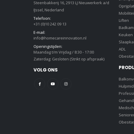
Steenbakkerij 16, 2913 LJ Nieuwerkerk a/d
Oprijpla
IJssel, Nederland
Mobilitei
Telefoon:
Liften
+31 (0)10 242 09 13
Badkam
E-mail:
Keuken
info@homecareinnovation.nl
Slaapk
Openingstijden:
ADL
Maandag t/m Vrijdag / 8:30 - 17:00
Obesita
Zaterdag: Gesloten (Strikt op afspraak)
PROD
VOLG ONS
Balkonve
Hulpmid
Profess
Gehandi
Medisch
Senioren
Obesita