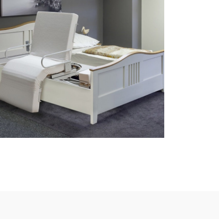
sta op functie
Het mobilia type integra verpleegbed systeem
maakt het mogelijk om van uw bestaande bed
eenvoudig een sta-op bed te maken. De
bedbodem kan in enkele en dubbele bedden
geplaatst worden.
Bekijk de mobilia integra hier