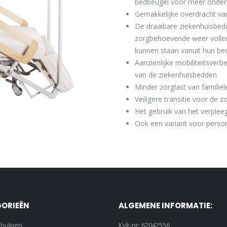
bedbeugel voor meer onder
Gemakkelijke overdracht va
De draaibare ziekenhuisbed
zorgbehoevende weer volled
kunnen staan vanuit hun be
Aanzienlijke mobiliteitsverbe
van de ziekenhuisbedden
Minder zorglast van familie
Veiligere transitie voor de
Het gebruik van het verpleeg
Ook een variant voor perso
ORIEËN
ALGEMENE INFORMATIE:
lhulpen
Kvk-nr: 62042556