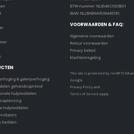
ten
BTW-nummer: NL854612920B01
t
IBAN: NL28ABNA0506449181
VOORWAARDEN & FAQ:
er
Algemene voorwaarden
amer
Retour voorwaarden
Privacy beleid
s
Klachtenregeling
UCTEN
This site is protected by reCAPTCHA a
rhoging & galerijverhoging
Google
delen gehandicapt kind
Privacy Policy
and
ionele hulpmiddelen
Terms of Service
apply.
captenzorg
e hulpmiddelen
rollators
s bedden