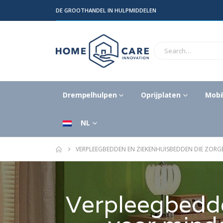
DE GROOTHANDEL IN HULPMIDDELEN
Drempelhulpen
Oprijplaten
Mobil
NL
VERPLEEGBEDDEN EN ZIEKENHUISBEDDEN DIE ZORG
Verpleegbedde