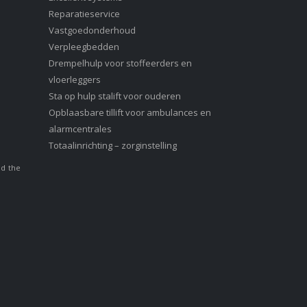
Reparatieservice
Vastgoedonderhoud
Verpleegbedden
Drempelhulp voor stoffeerders en
vloerleggers
Sta op hulp stalift voor ouderen
Opblaasbare tillift voor ambulances en
alarmcentrales
Totaalinrichting – zorginstelling
nd the