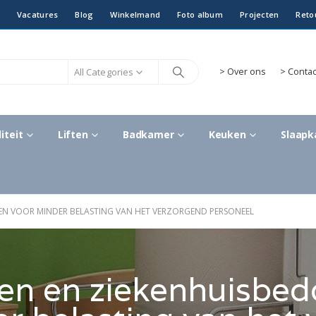
Vacatures
Blog
Winkelmand
Foto album
Projecten
Reto
All Categories
>
Over ons
> Contac
iteit
Liften
Badkamer
Keuken
Slaap
EN VOOR MINDER BELASTING VAN HET VERZORGEND PERSONEEL
n en ziekenhuisbed