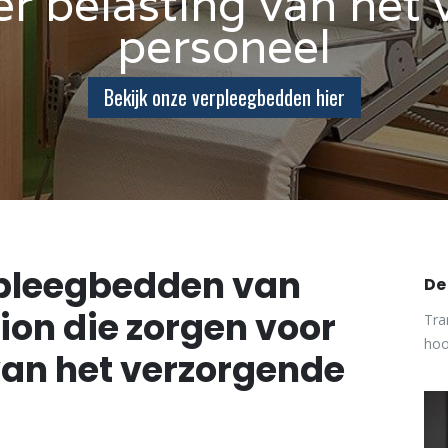
r belasting van het
personeel
Bekijk onze verpleegbedden hier
rpleegbedden van
De
on die zorgen voor
Tra
hoo
van het verzorgende