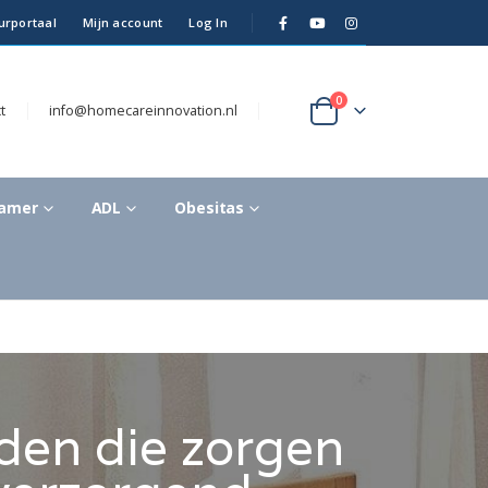
urportaal
Mijn account
Log In
0
t
info@homecareinnovation.nl
kamer
ADL
Obesitas
den die zorgen