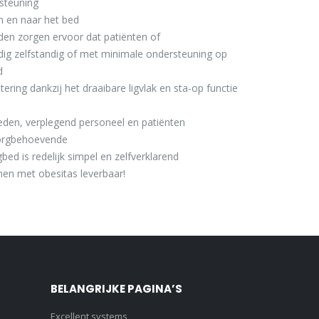
steuning
n en naar het bed
den zorgen ervoor dat patiënten of
ig zelfstandig of met minimale ondersteuning op
d
tering dankzij het draaibare ligvlak en sta-op functie
leden, verplegend personeel en patiënten
 zorgbehoevende
bed is redelijk simpel en zelfverklarend
nen met obesitas leverbaar!
BELANGRIJKE PAGINA’S
Excellent systems