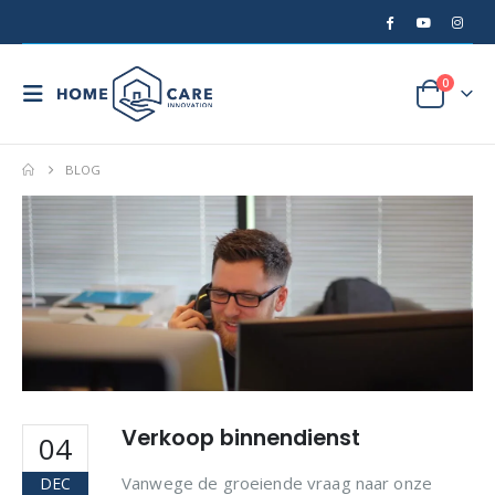
0
BLOG
Verkoop binnendienst
04
Vanwege de groeiende vraag naar onze
DEC