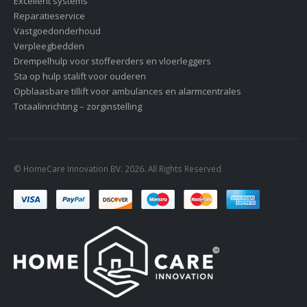
Excellent systems
Reparatieservice
Vastgoedonderhoud
Verpleegbedden
Drempelhulp voor stoffeerders en vloerleggers
Sta op hulp stalift voor ouderen
Opblaasbare tillift voor ambulances en alarmcentrales
Totaalinrichting – zorginstelling
© HomeCare Innovation BV. 2026. All Rights Reserved