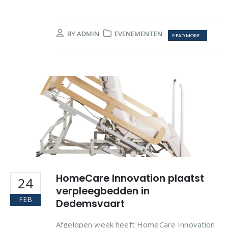
BY
ADMIN
EVENEMENTEN
READ MORE...
HomeCare Innovation plaatst
24
verpleegbedden in
FEB
Dedemsvaart
Afgelopen week heeft HomeCare Innovation