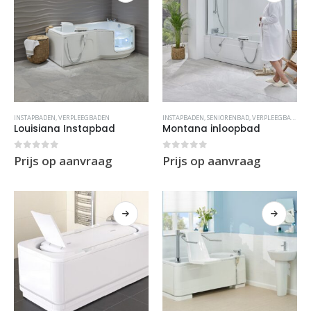
INSTAPBADEN
,
VERPLEEGBADEN
INSTAPBADEN
,
SENIORENBAD
,
VERPLEEGBADEN
Louisiana Instapbad
Montana inloopbad
0
out of 5
0
out of 5
Prijs op aanvraag
Prijs op aanvraag