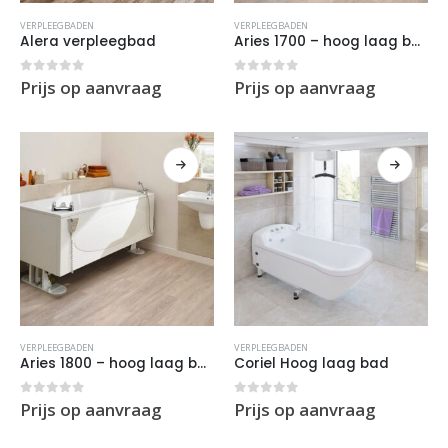
VERPLEEGBADEN
VERPLEEGBADEN
Alera verpleegbad
Aries 1700 – hoog laag bad
0
out of 5
0
out of 5
Prijs op aanvraag
Prijs op aanvraag
VERPLEEGBADEN
VERPLEEGBADEN
Aries 1800 – hoog laag bad
Coriel Hoog laag bad
0
out of 5
0
out of 5
Prijs op aanvraag
Prijs op aanvraag