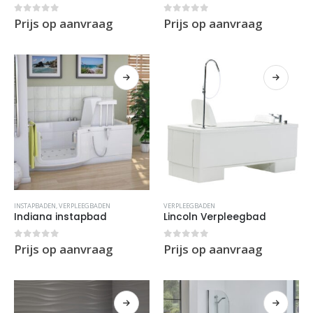
0
out of 5
0
out of 5
Prijs op aanvraag
Prijs op aanvraag
INSTAPBADEN
,
VERPLEEGBADEN
VERPLEEGBADEN
Indiana instapbad
Lincoln Verpleegbad
0
out of 5
0
out of 5
Prijs op aanvraag
Prijs op aanvraag