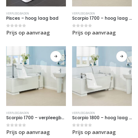
VERPLEEGBADEN
VERPLEEGBADEN
Pisces – hoog laag bad
Scorpio 1700 – hoog laag bad
0
out of 5
0
out of 5
Prijs op aanvraag
Prijs op aanvraag
VERPLEEGBADEN
VERPLEEGBADEN
Scorpio 1700 – verpleegbad (Vaste hoogte)
Scorpio 1800 – hoog laag bad
0
out of 5
0
out of 5
Prijs op aanvraag
Prijs op aanvraag