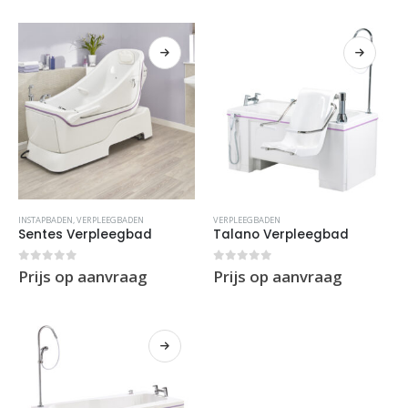
INSTAPBADEN
,
VERPLEEGBADEN
VERPLEEGBADEN
Sentes Verpleegbad
Talano Verpleegbad
0
out of 5
0
out of 5
Prijs op aanvraag
Prijs op aanvraag