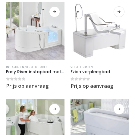
INSTAPBADEN
,
VERPLEEGBADEN
VERPLEEGBADEN
Easy Riser instapbad met lift
Ezion verpleegbad
0
out of 5
0
out of 5
Prijs op aanvraag
Prijs op aanvraag