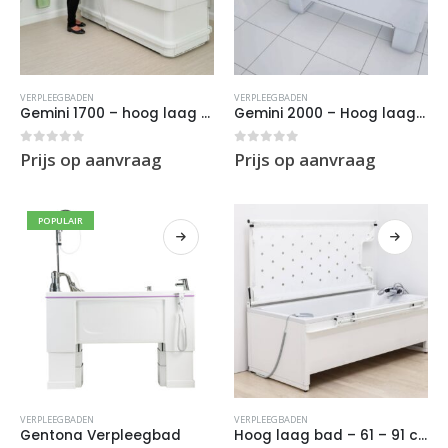
VERPLEEGBADEN
VERPLEEGBADEN
Gemini 1700 – hoog laag bad (Kinderen)
Gemini 2000 – Hoog laag bad (Volwassenen)
0
out of 5
0
out of 5
Prijs op aanvraag
Prijs op aanvraag
POPULAIR
VERPLEEGBADEN
VERPLEEGBADEN
Gentona Verpleegbad
Hoog laag bad – 61 – 91 cm hoog