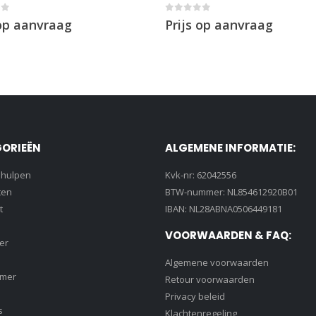
of 5
0
out of 5
 op aanvraag
Prijs op aanvraag
ORIEËN
ALGEMENE INFORMATIE:
lhulpen
Kvk-nr: 62042556
ten
BTW-nummer: NL854612920B01
t
IBAN: NL28ABNA0506449181
VOORWAARDEN & FAQ:
er
Algemene voorwaarden
amer
Retour voorwaarden
Privacy beleid
s
Klachtenregeling