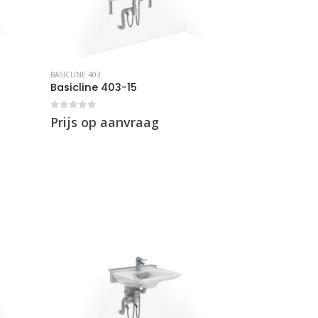
BASICLINE 403
Basicline 403-15
0
out of 5
Prijs op aanvraag