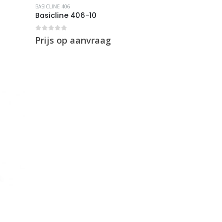
BASICLINE 406
Basicline 406-10
0
out of 5
Prijs op aanvraag