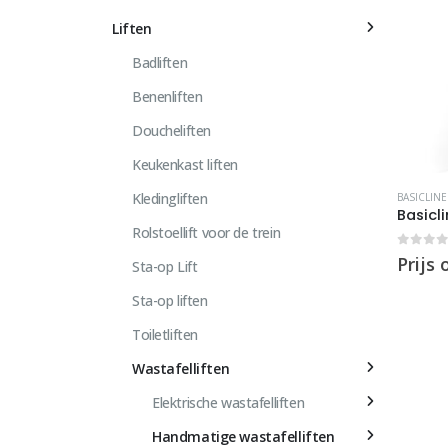
Liften
Badliften
Benenliften
Doucheliften
Keukenkast liften
Kledingliften
BASICLINE
Basicl
Rolstoellift voor de trein
0
out 
Prijs
Sta-op Lift
Sta-op liften
Toiletliften
Wastafelliften
Elektrische wastafelliften
Handmatige wastafelliften