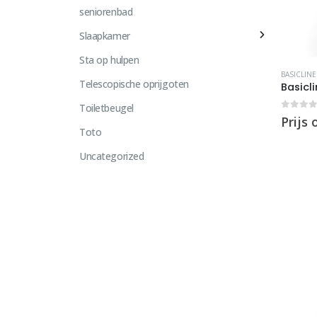
seniorenbad
Slaapkamer
Sta op hulpen
BASICLINE
Telescopische oprijgoten
Basicl
Toiletbeugel
0
out 
Prijs
Toto
Uncategorized