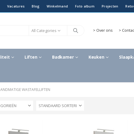
Vacatures
Blog
Winkelmand
Foto album
Projecten
Reto
All Categories
>
Over ons
> Contac
iteit
Liften
Badkamer
Keuken
Slaap
ANDMATIGE WASTAFELLIFTEN
EGORIEËN