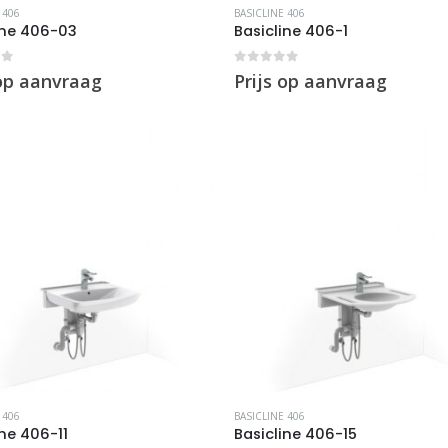
 406
BASICLINE 406
ine 406-03
Basicline 406-1
of 5
0
out of 5
 op aanvraag
Prijs op aanvraag
 406
BASICLINE 406
ine 406-11
Basicline 406-15