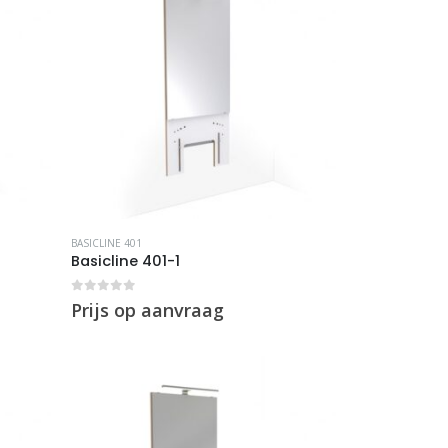
BASICLINE 401
Basicline 401-1
0
out of 5
Prijs op aanvraag