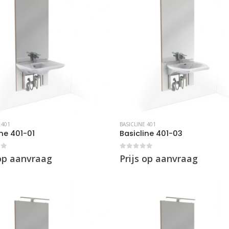
 401
BASICLINE 401
ine 401-01
Basicline 401-03
of 5
0
out of 5
 op aanvraag
Prijs op aanvraag