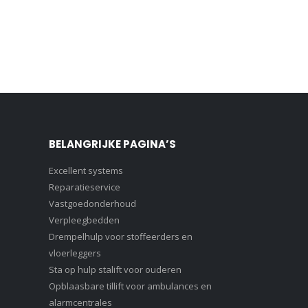
BELANGRIJKE PAGINA’S
Excellent systems
Reparatieservice
Vastgoedonderhoud
Verpleegbedden
Drempelhulp voor stoffeerders en
vloerleggers
Sta op hulp stalift voor ouderen
Opblaasbare tillift voor ambulances en
alarmcentrales