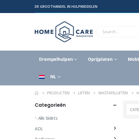
DE GROOTHANDEL IN HULPMIDDELEN
Drempelhulpen
Oprijplaten
Mobil
NL
PRODUCTEN
LIFTEN
WASTAFELLIFTEN
H
Categorieën
CAT
'- Alle bidets
ADL