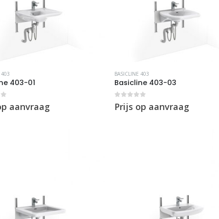
 403
BASICLINE 403
ine 403-01
Basicline 403-03
of 5
0
out of 5
 op aanvraag
Prijs op aanvraag