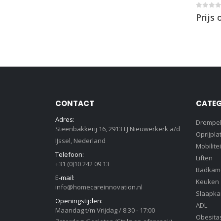
0
out 
Prijs
CONTACT
CATEG
Adres:
Drempe
Steenbakkerij 16, 2913 LJ Nieuwerkerk a/d
Oprijpla
IJssel, Nederland
Mobilitei
Telefoon:
Liften
+31 (0)10 242 09 13
Badkam
E-mail:
Keuken
info@homecareinnovation.nl
Slaapk
Openingstijden:
ADL
Maandag t/m Vrijdag / 8:30 - 17:00
Obesita