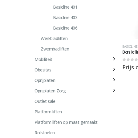
Basicline 401
Basicline 403
Basicline 406
Werkbladliften
BASICLINE
Zwembadliften
Basicl
Mobiliteit
0
out 
Prijs
Obesitas
Oprijplaten
Oprijplaten Zorg
Outlet sale
Platform liften
Platform liften op maat gemaakt
Rolstoelen