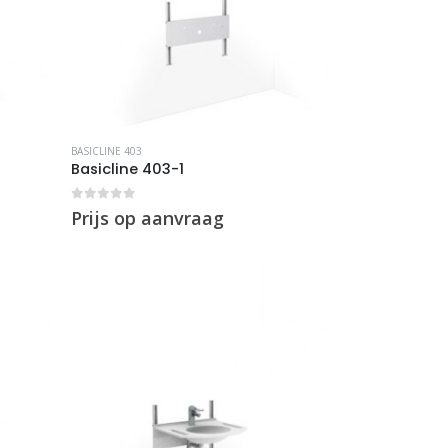
BASICLINE 403
Basicline 403-1
0
out of 5
Prijs op aanvraag