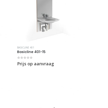
BASICLINE 401
Basicline 401-15
0
out of 5
Prijs op aanvraag