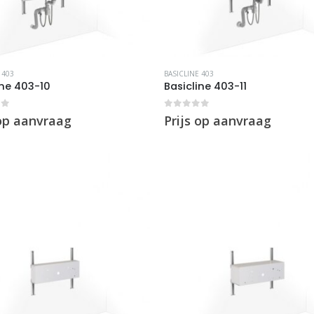
 403
BASICLINE 403
ine 403-10
Basicline 403-11
of 5
0
out of 5
 op aanvraag
Prijs op aanvraag