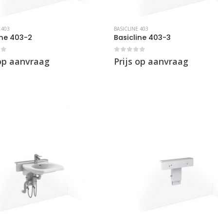
 403
BASICLINE 403
ine 403-2
Basicline 403-3
of 5
0
out of 5
 op aanvraag
Prijs op aanvraag