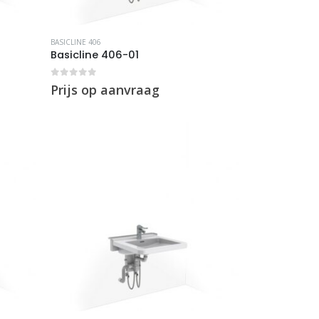
BASICLINE 406
Basicline 406-01
0
out of 5
Prijs op aanvraag