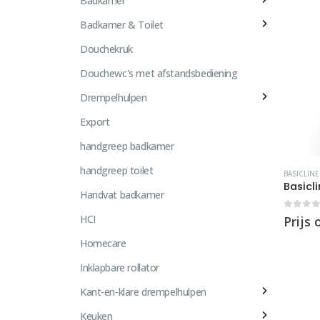
Badkamer
Badkamer & Toilet
Douchekruk
Douchewc's met afstandsbediening
Drempelhulpen
Export
handgreep badkamer
handgreep toilet
BASICLINE
Basicl
Handvat badkamer
0
out 
HCI
Prijs
Homecare
Inklapbare rollator
Kant-en-klare drempelhulpen
Keuken