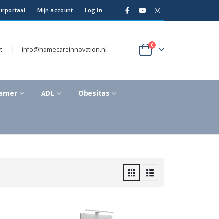
urportaal
Mijn account
Log In
0
t
info@homecareinnovation.nl
kamer
ADL
Obesitas