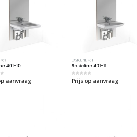
 401
BASICLINE 401
ine 401-10
Basicline 401-11
of 5
0
out of 5
 op aanvraag
Prijs op aanvraag