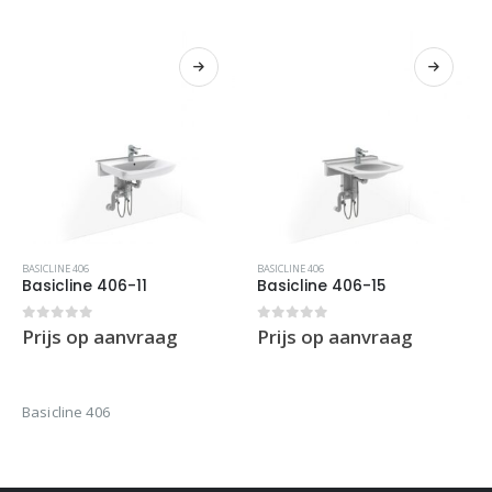
BASICLINE 406
BASICLINE 406
Basicline 406-11
Basicline 406-15
0
out of 5
0
out of 5
Prijs op aanvraag
Prijs op aanvraag
Basicline 406