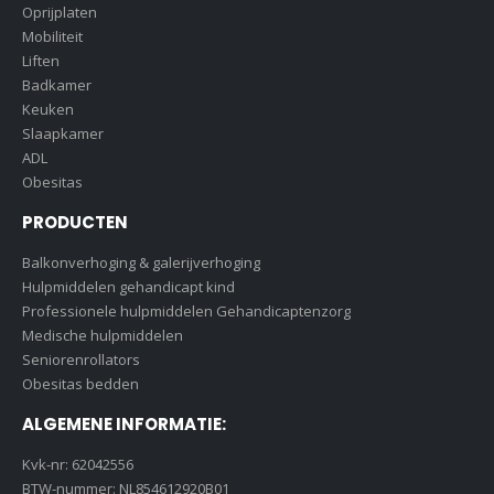
Oprijplaten
Mobiliteit
Liften
Badkamer
Keuken
Slaapkamer
ADL
Obesitas
PRODUCTEN
Balkonverhoging & galerijverhoging
Hulpmiddelen gehandicapt kind
Professionele hulpmiddelen Gehandicaptenzorg
Medische hulpmiddelen
Seniorenrollators
Obesitas bedden
ALGEMENE INFORMATIE:
Kvk-nr: 62042556
BTW-nummer: NL854612920B01