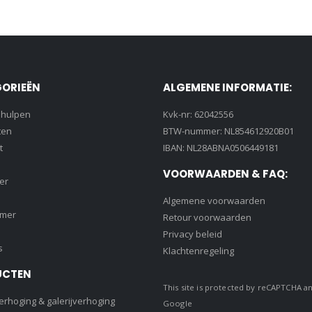
ORIEËN
ALGEMENE INFORMATIE:
lhulpen
Kvk-nr: 62042556
ten
BTW-nummer: NL854612920B01
t
IBAN: NL28ABNA0506449181
VOORWAARDEN & FAQ:
er
Algemene voorwaarden
amer
Retour voorwaarden
Privacy beleid
s
Klachtenregeling
UCTEN
This site is protected by reCAPTCHA a
rhoging & galerijverhoging
Google