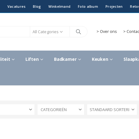
Vacatures
Blog
Winkelmand
Foto album
Projecten
Reto
All Categories
>
Over ons
> Contac
iteit
Liften
Badkamer
Keuken
Slaap
S
CATEGORIEËN