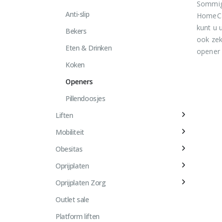
Sommige
Anti-slip
HomeCar
kunt u 
Bekers
ook zek
Eten & Drinken
opener 
Koken
Openers
Pillendoosjes
Liften
Mobiliteit
Obesitas
Oprijplaten
Oprijplaten Zorg
Outlet sale
Platform liften