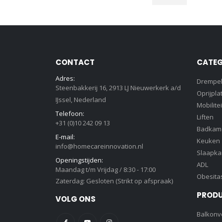
Min.
Max.
prijs
prijs
CONTACT
CATEG
Adres:
Drempe
Steenbakkerij 16, 2913 LJ Nieuwerkerk a/d
Oprijpla
IJssel, Nederland
Mobilitei
Telefoon:
Liften
+31 (0)10 242 09 13
Badkam
E-mail:
Keuken
info@homecareinnovation.nl
Slaapk
Openingstijden:
ADL
Maandag t/m Vrijdag / 8:30 - 17:00
Obesita
Zaterdag: Gesloten (Strikt op afspraak)
PROD
VOLG ONS
Balkonve