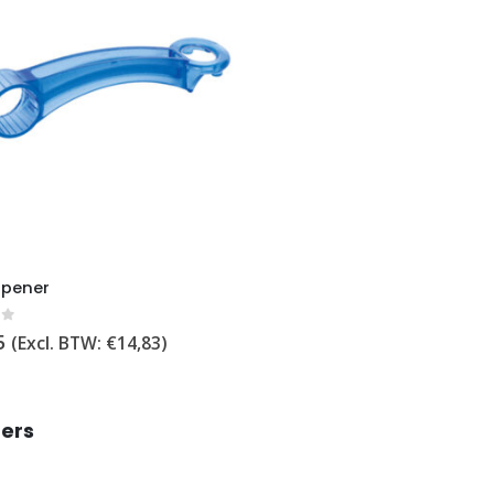
opener
of 5
5
(Excl. BTW:
€
14,83
)
ers