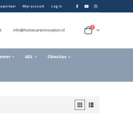
urportaal
Mijn account
Log In
0
t
info@homecareinnovation.nl
kamer
ADL
Obesitas