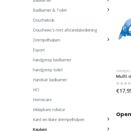
Badkamer
Badkamer & Toilet
Douchekruk
Douchewc's met afstandsbediening
Drempelhulpen
Export
handgreep badkamer
handgreep toilet
OPENERS
Multi 
Handvat badkamer
0
out 
HCI
€
17,9
Homecare
Inklapbare rollator
Open
Kant-en-klare drempelhulpen
Keuken