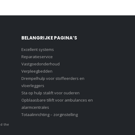
BELANGRIJKE PAGINA’S
Excellent systems
Reparatieservice
Vastgoedonderhoud
Verpleegbedden
Drempelhulp voor stoffeerders en
vloerleggers
Sta op hulp stalift voor ouderen
Opblaasbare tillift voor ambulances en
alarmcentrales
Totaalinrichting – zorginstelling
nd the