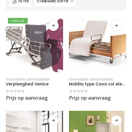
FILTER
POPULAIR
STA-OP BEDDEN
,
VERPLEEGBEDDEN
STA-OP BEDDEN
,
VERPLEEGBEDDEN
Verpleegbed Venice
Mobilia type Casa vol elektrisch
0
out of 5
0
out of 5
Prijs op aanvraag
Prijs op aanvraag