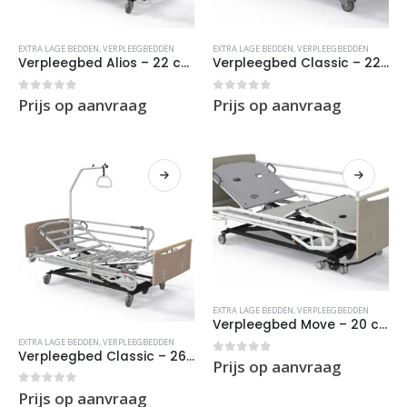
EXTRA LAGE BEDDEN
,
VERPLEEGBEDDEN
EXTRA LAGE BEDDEN
,
VERPLEEGBEDDEN
Verpleegbed Alios – 22 cm hoog – XD2 (HomeCare)
Verpleegbed Classic – 22 cm hoog – X2 (Nursing)
0
out of 5
0
out of 5
Prijs op aanvraag
Prijs op aanvraag
EXTRA LAGE BEDDEN
,
VERPLEEGBEDDEN
Verpleegbed Move – 20 cm hoog – X2 (Nursing)
EXTRA LAGE BEDDEN
,
VERPLEEGBEDDEN
Verpleegbed Classic – 26 cm hoog – XD2 (HomeCare)
0
out of 5
Prijs op aanvraag
0
out of 5
Prijs op aanvraag