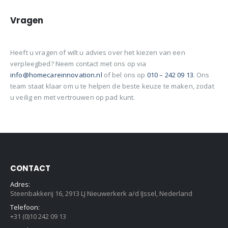
Vragen
Heeft u vragen of wilt u advies over het kiezen van een
verpleegbed? Neem contact met ons op via
info@homecareinnovation.nl
of bel ons op
010 – 242 09 13
. Ons
team staat klaar om u te helpen de beste keuze te maken, zodat
u veilig en met vertrouwen op pad kunt.
CONTACT
Adres:
Steenbakkerij 16, 2913 LJ Nieuwerkerk a/d IJssel, Nederland
Telefoon:
+31 (0)10 242 09 13