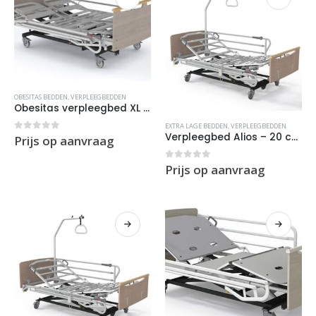
OBESITAS BEDDEN
,
VERPLEEGBEDDEN
Obesitas verpleegbed XL Valentin – 140/160 x 200 cm – X2 (Nursing)
EXTRA LAGE BEDDEN
,
VERPLEEGBEDDEN
Verpleegbed Alios – 20 cm hoog – XD2 (HomeCare)
0
out of 5
Prijs op aanvraag
0
out of 5
Prijs op aanvraag