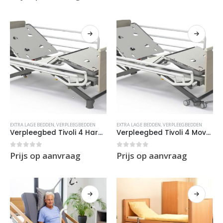
EXTRA LAGE BEDDEN
,
VERPLEEGBEDDEN
EXTRA LAGE BEDDEN
,
VERPLEEGBEDDEN
Verpleegbed Tivoli 4 Harmony – 20 cm hoog – X2 (Nursing)
Verpleegbed Tivoli 4 Move – 20 cm hoog – X2 (Nursing)
0
out of 5
0
out of 5
Prijs op aanvraag
Prijs op aanvraag