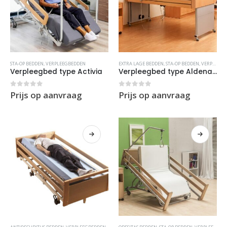
STA-OP BEDDEN
,
VERPLEEGBEDDEN
EXTRA LAGE BEDDEN
,
STA-OP BEDDEN
,
VERPLEEGBEDDEN
Verpleegbed type Activia
Verpleegbed type Aldena extra lage verstelling
0
out of 5
0
out of 5
Prijs op aanvraag
Prijs op aanvraag