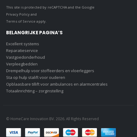
This site is protected by reCAPTCHA and the Google
Privacy Policy
and
Terms of Service
apply.
BELANGRIJKE PAGINA’S
Excellent systems
Reparatieservice
Vastgoedonderhoud
Verpleegbedden
Drempelhulp voor stoffeerders en vloerleggers
Sta op hulp stalift voor ouderen
Opblaasbare tillift voor ambulances en alarmcentrales
Totaalinrichting – zorginstelling
© HomeCare Innovation BV. 2026. All Rights Reserved