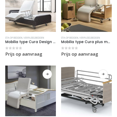
STA-OP BEDDEN
,
VERPLEEGBEDDEN
STA-OP BEDDEN
,
VERPLEEGBEDDEN
Mobilia type Cura Design met extra sta op functie
Mobilia type Cura plus met extra sta op functie
0
out of 5
0
out of 5
Prijs op aanvraag
Prijs op aanvraag