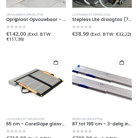
OPVOUWBARE OPRIJPLATEN
LICHTGEWICHT OPRIJPLATEN
Oprijplaat Opvouwbaar – 61cm
Stepless Lite draagtas (70cm en 85cm)
0
out of 5
0
out of 5
€
142,00
€
38,99
(Excl. BTW:
(Excl. BTW:
€
32,22
)
€
117,36
)
LICHTGEWICHT OPRIJPLATEN
PREMIUM OPRIJGOTEN
65 cm – CareSlope glasvezel lichtgewicht oprijplaat
87 tot 199 cm – 3-delig inschuifbare oprijgoten
0
out of 5
0
out of 5