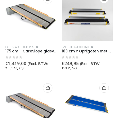
LICHTGEWICHT OPRIJPLATEN
INSCHUIFBARE OPRIJGOTEN
175 cm – CareSlope glasvezel lichtgewicht oprijplaat
183 cm ? Oprijgoten met griptape
0
out of 5
0
out of 5
€
1,419,00
€
249,95
(Excl. BTW:
(Excl. BTW:
€
1,172,73
)
€
206,57
)