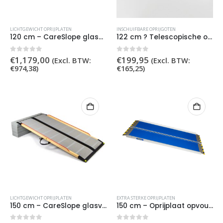
LICHTGEWICHT OPRIJPLATEN
INSCHUIFBARE OPRIJGOTEN
120 cm – CareSlope glasvezel lichtgewicht oprijplaat
122 cm ? Telescopische oprijgoten
0
out of 5
0
out of 5
€
1,179,00
€
199,95
(Excl. BTW:
(Excl. BTW:
€
974,38
)
€
165,25
)
LICHTGEWICHT OPRIJPLATEN
EXTRA STERKE OPRIJPLATEN
150 cm – CareSlope glasvezel lichtgewicht oprijplaat
150 cm – Oprijplaat opvouwbaar extra sterk