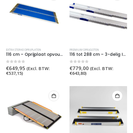
EXTRA STERKE OPRIJPLATEN
PREMIUM OPRIJGOTEN
116 cm – Oprijplaat opvouwbaar extra sterk
116 tot 288 cm – 3-delig Inschuifbare Oprijgoten
0
out of 5
0
out of 5
€
649,95
€
779,00
(Excl. BTW:
(Excl. BTW:
€
537,15
)
€
643,80
)