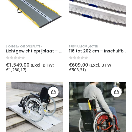
LICHTGEWICHT OPRIJPLATEN
PREMIUM OPRIJGOTEN
Lichtgewicht oprijplaat – 205 cm
116 tot 202 cm – Inschuifbare Oprijgoten
0
out of 5
0
out of 5
€
1,549,00
€
609,00
(Excl. BTW:
(Excl. BTW:
€
1,280,17
)
€
503,31
)