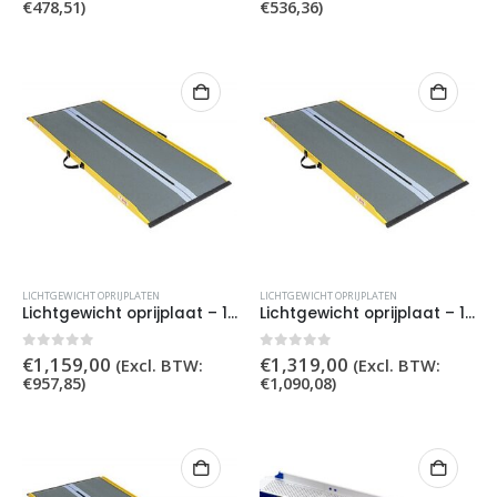
€
478,51
)
€
536,36
)
LICHTGEWICHT OPRIJPLATEN
LICHTGEWICHT OPRIJPLATEN
Lichtgewicht oprijplaat – 125 cm
Lichtgewicht oprijplaat – 165 cm
0
out of 5
0
out of 5
€
1,159,00
€
1,319,00
(Excl. BTW:
(Excl. BTW:
€
957,85
)
€
1,090,08
)