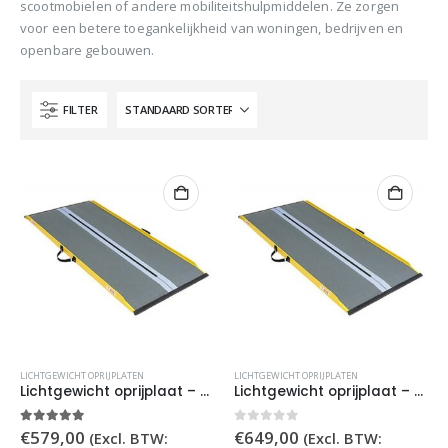
scootmobielen of andere mobiliteitshulpmiddelen. Ze zorgen
voor een betere toegankelijkheid van woningen, bedrijven en
openbare gebouwen.
FILTER
LICHTGEWICHT OPRIJPLATEN
LICHTGEWICHT OPRIJPLATEN
Lichtgewicht oprijplaat – 70 cm
Lichtgewicht oprijplaat – 85 cm
5.00
out of 5
0
out of 5
€
579,00
€
649,00
(Excl. BTW:
(Excl. BTW: