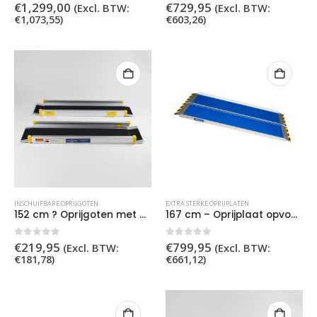
0
out of 5
0
out of 5
€
1,299,00
€
729,95
(Excl. BTW:
(Excl. BTW:
€
1,073,55
)
€
603,26
)
INSCHUIFBARE OPRIJGOTEN
EXTRA STERKE OPRIJPLATEN
152 cm ? Oprijgoten met griptape
167 cm – Oprijplaat opvouwbaar extra sterk
0
out of 5
0
out of 5
€
219,95
€
799,95
(Excl. BTW:
(Excl. BTW:
€
181,78
)
€
661,12
)