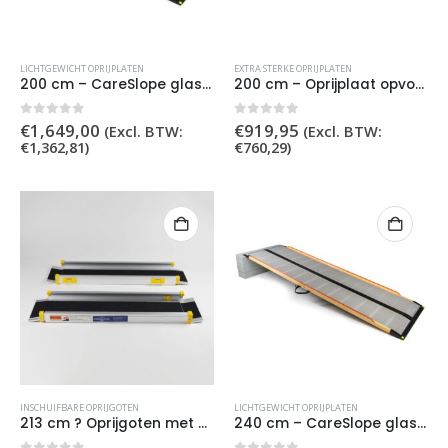
LICHTGEWICHT OPRIJPLATEN
EXTRA STERKE OPRIJPLATEN
200 cm – CareSlope glasvezel lichtgewicht oprijplaat
200 cm – Oprijplaat opvouwbaar extra sterk
0
out of 5
0
out of 5
€
1,649,00
€
919,95
(Excl. BTW:
(Excl. BTW:
€
1,362,81
)
€
760,29
)
INSCHUIFBARE OPRIJGOTEN
LICHTGEWICHT OPRIJPLATEN
213 cm ? Oprijgoten met griptape
240 cm – CareSlope glasvezel lichtgewicht oprijplaat