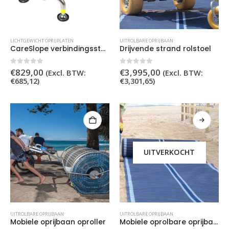
LICHTGEWICHT OPRIJPLATEN
UITROLBARE OPRIJBAAN
CareSlope verbindingsstuk oprijplaten
Drijvende strand rolstoel
0
out of 5
0
out of 5
€
829,00
€
3,995,00
(Excl. BTW:
(Excl. BTW:
€
685,12
)
€
3,301,65
)
UITVERKOCHT
UITROLBARE OPRIJBAAN
UITROLBARE OPRIJBAAN
Mobiele oprijbaan oproller
Mobiele oprolbare oprijbaan / toegangspad voor onverharde wegen