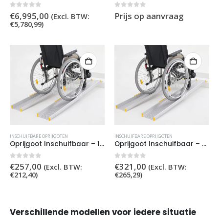
0
out of 5
0
out of 5
€
6,995,00
Prijs op aanvraag
(Excl. BTW:
€
5,780,99
)
INSCHUIFBARE OPRIJGOTEN
INSCHUIFBARE OPRIJGOTEN
Oprijgoot Inschuifbaar – 180cm
Oprijgoot Inschuifbaar – 210cm
0
out of 5
0
out of 5
€
257,00
€
321,00
(Excl. BTW:
(Excl. BTW:
€
212,40
)
€
265,29
)
Verschillende modellen voor iedere situatie