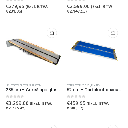
0
out of 5
0
out of 5
€
279,95
€
2,599,00
(Excl. BTW:
(Excl. BTW:
€
231,36
)
€
2,147,93
)
LICHTGEWICHT OPRIJPLATEN
EXTRA STERKE OPRIJPLATEN
285 cm – CareSlope glasvezel lichtgewicht oprijplaat
52 cm – Oprijplaat opvouwbaar extra sterk
0
out of 5
0
out of 5
€
3,299,00
€
459,95
(Excl. BTW:
(Excl. BTW:
€
2,726,45
)
€
380,12
)