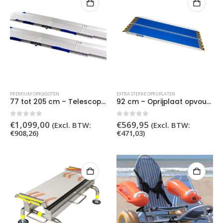
PREMIUM OPRIJGOTEN
EXTRA STERKE OPRIJPLATEN
77 tot 205 cm – Telescopisch opvouwbare oprijgoot
92 cm – Oprijplaat opvouwbaar extra sterk
0
out of 5
0
out of 5
€
1,099,00
€
569,95
(Excl. BTW:
(Excl. BTW:
€
908,26
)
€
471,03
)