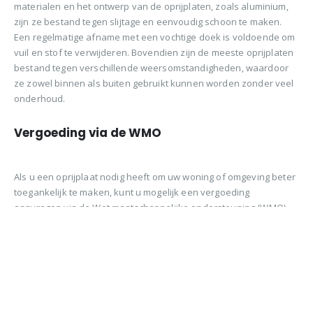
materialen en het ontwerp van de oprijplaten, zoals aluminium,
zijn ze bestand tegen slijtage en eenvoudig schoon te maken.
Een regelmatige afname met een vochtige doek is voldoende om
vuil en stof te verwijderen. Bovendien zijn de meeste oprijplaten
bestand tegen verschillende weersomstandigheden, waardoor
ze zowel binnen als buiten gebruikt kunnen worden zonder veel
onderhoud.
Vergoeding via de WMO
Als u een oprijplaat nodig heeft om uw woning of omgeving beter
toegankelijk te maken, kunt u mogelijk een vergoeding
aanvragen via de Wet maatschappelijke ondersteuning (WMO).
Dit geldt vaak voor mensen die gebruikmaken van een rolstoel of
scootmobiel. De voorwaarden voor vergoedingen verschillen per
gemeente, dus het is raadzaam om contact op te nemen met een
WMO-consulent of uw gemeente om te informeren naar de
mogelijkheden.