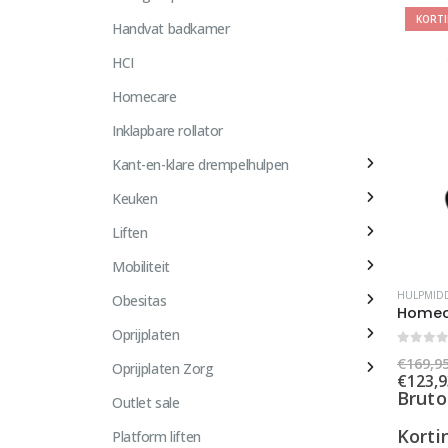
KORT
Handvat badkamer
HCI
Homecare
Inklapbare rollator
Kant-en-klare drempelhulpen
Keuken
Liften
Mobiliteit
HULPMID
Obesitas
Oprijplaten
0
out 
€
169,9
Oprijplaten Zorg
€
123,9
Bruto
Outlet sale
Korti
Platform liften