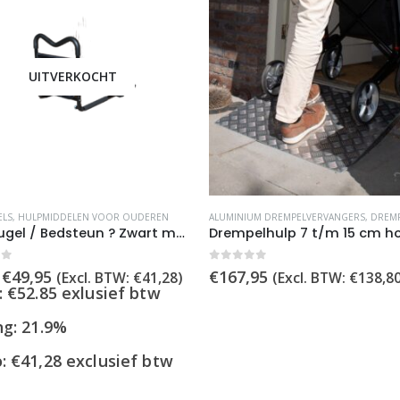
UITVERKOCHT
ELS
,
HULPMIDDELEN VOOR OUDEREN
ALUMINIUM DREMPELVERVANGERS
,
DREMPELHU
Bedbeugel / Bedsteun ? Zwart met Zachte Handgrepen ? Voor Veilig In- en Uitstappen
of 5
0
out of 5
Oorspronkelijke
Huidige
€
49,95
€
167,95
(Excl. BTW:
€
41,28
)
(Excl. BTW:
€
138,8
prijs
prijs
: €52.85 exlusief btw
was:
is:
€63,95.
€49,95.
ng: 21.9%
o:
€
41,28
exclusief btw