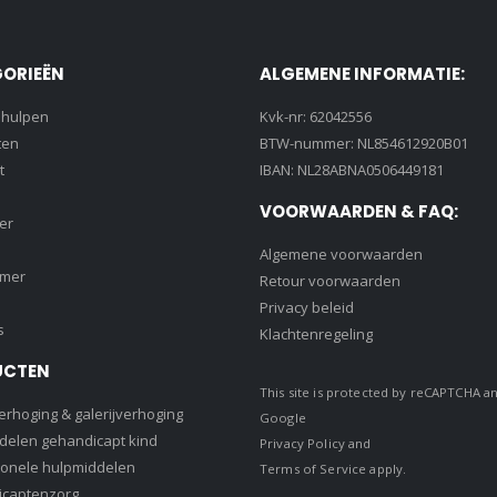
n
ORIEËN
ALGEMENE INFORMATIE:
pagina
lhulpen
Kvk-nr: 62042556
ten
BTW-nummer: NL854612920B01
t
IBAN: NL28ABNA0506449181
VOORWAARDEN & FAQ:
er
Algemene voorwaarden
amer
Retour voorwaarden
Privacy beleid
s
Klachtenregeling
UCTEN
This site is protected by reCAPTCHA a
rhoging & galerijverhoging
Google
delen gehandicapt kind
Privacy Policy
and
ionele hulpmiddelen
Terms of Service
apply.
captenzorg