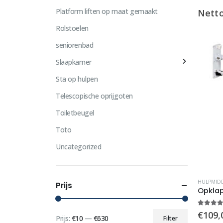
Platform liften op maat gemaakt
Nett
Rolstoelen
seniorenbad
Slaapkamer
Sta op hulpen
Telescopische oprijgoten
Toiletbeugel
Toto
Uncategorized
HULPMID
Prijs
5.00
ou
€
109,
Prijs:
€10
—
€630
Filter