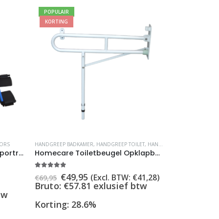
op
POPULAIR
KORTING
de
productpagina
TORS
HANDGREEP BADKAMER
,
HANDGREEP TOILET
,
HANDVAT BADKAMER
,
HULPM
Homecare Rollator en Transportrolstoel in 1 ? Met Zitting en Voetsteunen ? Blauw
Homecare Toiletbeugel Opklapbaar met Steunvoet – Verstelbare Toiletsteun – Wit
5.00
out of 5
Oorspronkelijke
Huidige
€
49,95
:
(Excl. BTW:
€
41,28
)
€
69,95
prijs
prijs
Bruto: €57.81 exlusief btw
was:
is:
tw
€69,95.
€49,95.
Korting: 28.6%