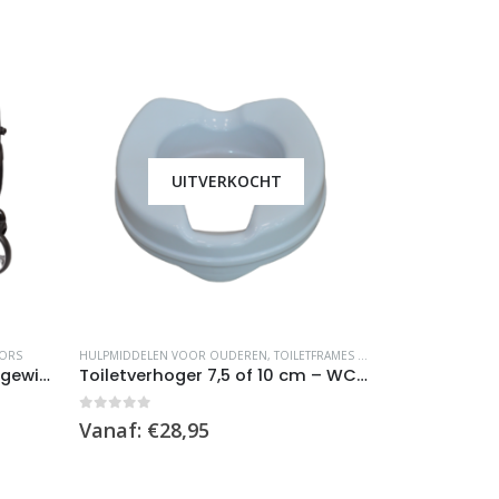
UITVERKOCHT
Dit
TORS
HULPMIDDELEN VOOR OUDEREN
,
TOILETFRAMES EN VERHOGING
,
TOILET
product
Rollator Gepard – Ultra lichtgewicht
Toiletverhoger 7,5 of 10 cm – WC-bril max 180kg
heeft
meerdere
0
out of 5
Vanaf:
€
28,95
variaties.
Deze