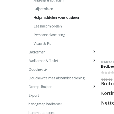
Anti-slip traptreden
Grijpstokken
Hulpmiddelen voor ouderen
Leeshulpmiddelen
Persoonsalarmering
Vitaal & Fit
Badkamer
Badkamer & Toilet
BEDBEUG
Douchekruk
0
out 
Douchewc's met afstandsbediening
€
63,95
Bruto
Drempelhulpen
Korti
Export
Nett
handgreep badkamer
handgreep toilet