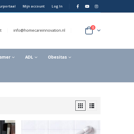
urportaal
Mijn account
Log In
0
t
info@homecareinnovation.nl
kamer
ADL
Obesitas