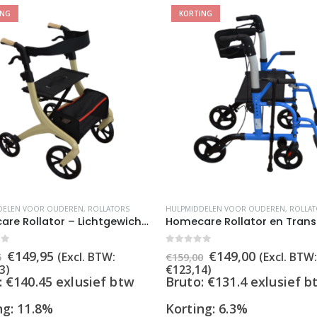
ING
KORTING
DELEN VOOR OUDEREN
,
ROLLATORS
HULPMIDDELEN VOOR OUDEREN
,
ROLLA
Homecare Rollator – Lichtgewicht Design – Inclusief Rugleuning en Opbergtas – Tot 136 kg
of 5
0
out of 5
Oorspronkelijke
Huidige
Oorspronkelijke
Huidige
€
149,95
€
149,00
(Excl. BTW:
(Excl. BTW
5
€
159,00
prijs
prijs
prijs
prijs
3
)
€
123,14
)
was:
is:
was:
is:
: €140.45 exlusief btw
Bruto: €131.4 exlusief b
€169,95.
€149,95.
€159,00.
€149,00.
ng: 11.8%
Korting: 6.3%