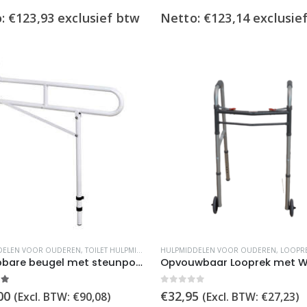
o:
€
123,93
exclusief btw
Netto:
€
123,14
exclusie
DELEN VOOR OUDEREN
,
TOILET HULPMIDDELEN
HULPMIDDELEN VOOR OUDEREN
,
LOOPR
Opklapbare beugel met steunpoot (verstelbaar)
t of 5
0
out of 5
00
€
32,95
(Excl. BTW:
€
90,08
)
(Excl. BTW:
€
27,23
)