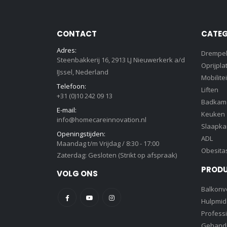
gekoze
worden
op
CONTACT
CATEG
de
Adres:
product
Drempe
Steenbakkerij 16, 2913 LJ Nieuwerkerk a/d
Oprijpla
IJssel, Nederland
Mobilitei
Telefoon:
Liften
+31 (0)10 242 09 13
Badkam
E-mail:
Keuken
info@homecareinnovation.nl
Slaapk
Openingstijden:
ADL
Maandag t/m Vrijdag / 8:30 - 17:00
Obesita
Zaterdag: Gesloten (Strikt op afspraak)
PROD
VOLG ONS
Balkonve
Hulpmid
Profess
Gehandi