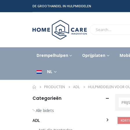
DE GROOTHANDEL IN HULPMIDDELEN
Drempelhulpen
Oprijplaten
Mobil
NL
PRODUCTEN
ADL
HULPMIDDELEN VOOR O
Categorieën
PRIJ
'- Alle bidets
ADL
KORT