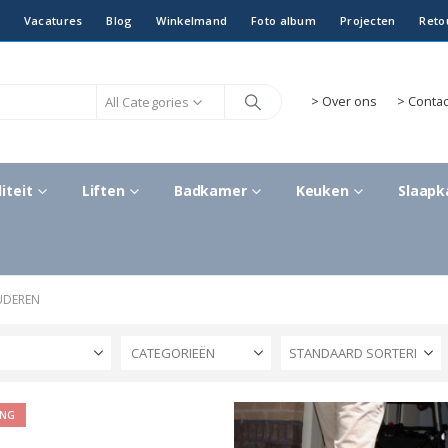
Vacatures
Blog
Winkelmand
Foto album
Projecten
Reto
All Categories
>
Over ons
> Contac
iteit
Liften
Badkamer
Keuken
Slaap
UDEREN
S
CATEGORIEËN
ING