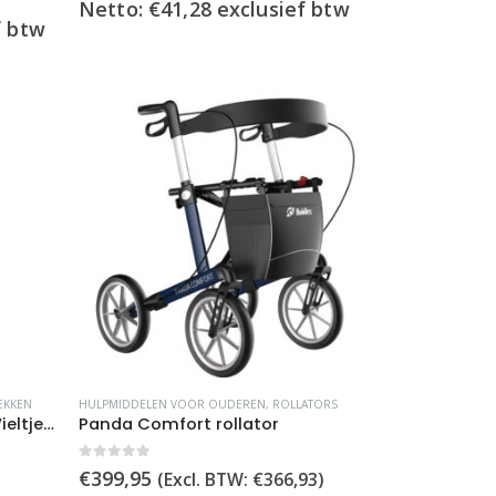
Netto:
€
41,28
exclusief btw
f btw
EKKEN
HULPMIDDELEN VOOR OUDEREN
,
ROLLATORS
Opvouwbaar Looprek met Wieltjes – Zilver – Eenvoudig in Gebruik
Panda Comfort rollator
0
out of 5
€
399,95
(Excl. BTW:
€
366,93
)