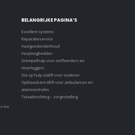
BELANGRIJKE PAGINA’S
Excellent systems
Reparatieservice
Vastgoedonderhoud
Verpleegbedden
Drempelhulp voor stoffeerders en
vloerleggers
Sta op hulp stalift voor ouderen
Opblaasbare tillift voor ambulances en
alarmcentrales
Totaalinrichting – zorginstelling
nd the