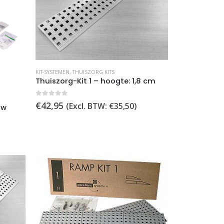
op
de
productpagina
KIT-SYSTEMEN
,
THUISZORG KITS
Thuiszorg-Kit 1 – hoogte: 1,8 cm
0
out of 5
€
42,95
(Excl. BTW:
€
35,50
)
uw