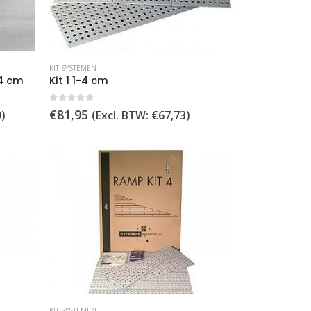
KIT-SYSTEMEN
,4 cm
Kit 1 1-4 cm
0
out of 5
€
81,95
9
)
(Excl. BTW:
€
67,73
)
KIT-SYSTEMEN