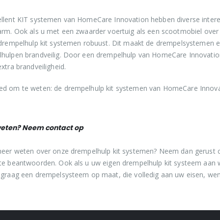
llent KIT systemen van HomeCare Innovation hebben diverse intere
arm. Ook als u met een zwaarder voertuig als een scootmobiel over d
 drempelhulp kit systemen robuust. Dit maakt de drempelsystemen extr
hulpen brandveilig. Door een drempelhulp van HomeCare Innovation 
extra brandveiligheid.
d om te weten: de drempelhulp kit systemen van HomeCare Innovatio
eten? Neem contact op
meer weten over onze drempelhulp kit systemen? Neem dan gerust c
te beantwoorden. Ook als u uw eigen drempelhulp kit systeem aan w
 graag een drempelsysteem op maat, die volledig aan uw eisen, we