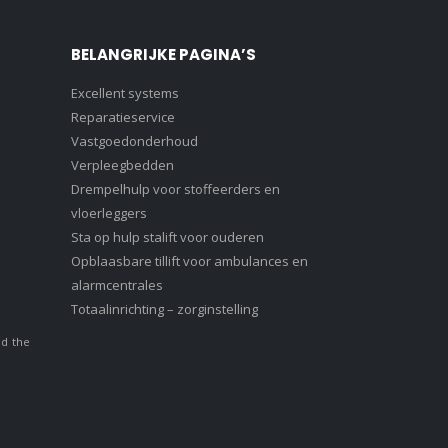
BELANGRIJKE PAGINA’S
Excellent systems
Reparatieservice
Vastgoedonderhoud
Verpleegbedden
Drempelhulp voor stoffeerders en
vloerleggers
Sta op hulp stalift voor ouderen
Opblaasbare tillift voor ambulances en
alarmcentrales
Totaalinrichting – zorginstelling
nd the