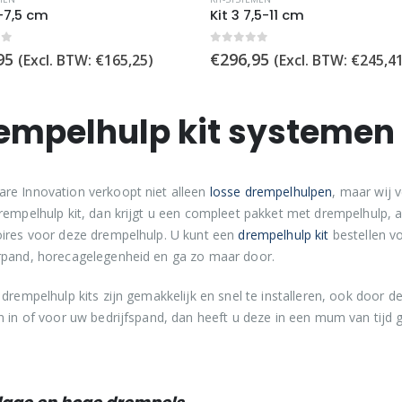
4-7,5 cm
Kit 3 7,5-11 cm
of 5
0
out of 5
95
€
296,95
(Excl. BTW:
€
165,25
)
(Excl. BTW:
€
245,4
empelhulp kit systemen
e Innovation verkoopt niet alleen
losse drempelhulpen
, maar wij
rempelhulp kit, dan krijgt u een compleet pakket met drempelhulp, a
ires voor deze drempelhulp. U kunt een
drempelhulp kit
bestellen vo
pand, horecagelegenheid en ga zo maar door.
 drempelhulp kits zijn gemakkelijk en snel te installeren, ook door d
n in of voor uw bedrijfspand, dan heeft u deze in een mum van tijd g