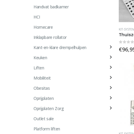
de
Handvat badkamer
product
HCI
Homecare
KIT-SYSTE
Thuisz
Inklapbare rollator
Kant-en-klare drempelhulpen
0
out 
€
96,9
Keuken
Liften
Mobiliteit
Obesitas
Oprijplaten
Oprijplaten Zorg
Outlet sale
Platform liften
KIT-SYSTE