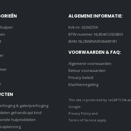
ORIEËN
ALGEMENE INFORMATIE:
lhulpen
Kvk-nr: 62042556
ten
BTW-nummer: NL854612920B01
t
IBAN: NL28ABNA0506449181
VOORWAARDEN & FAQ:
er
Algemene voorwaarden
amer
Retour voorwaarden
Privacy beleid
s
Klachtenregeling
UCTEN
This site is protected by reCAPTCHA a
rhoging & galerijverhoging
Google
delen gehandicapt kind
Privacy Policy
and
ionele hulpmiddelen
Terms of Service
apply.
captenzorg