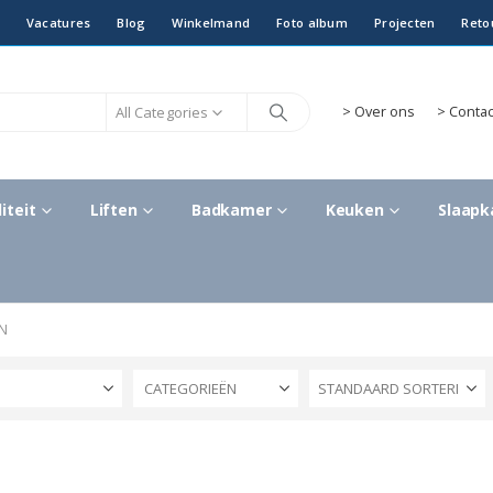
Vacatures
Blog
Winkelmand
Foto album
Projecten
Reto
All Categories
>
Over ons
> Contac
iteit
Liften
Badkamer
Keuken
Slaap
EN
S
CATEGORIEËN