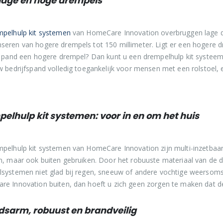
lage en hoge drempels
mpelhulp kit systemen
van HomeCare Innovation overbruggen lage dr
eren van hogere drempels tot 150 millimeter. Ligt er een hogere dr
t pand een hogere drempel? Dan kunt u een drempelhulp kit systee
w bedrijfspand volledig toegankelijk voor mensen met een rolstoel, 
elhulp kit systemen: voor in en om het huis
pelhulp kit systemen van HomeCare Innovation zijn multi-inzetbaar
n, maar ook buiten gebruiken. Door het robuuste materiaal van de 
systemen niet glad bij regen, sneeuw of andere vochtige weersom
e Innovation buiten, dan hoeft u zich geen zorgen te maken dat d
dsarm, robuust en brandveilig