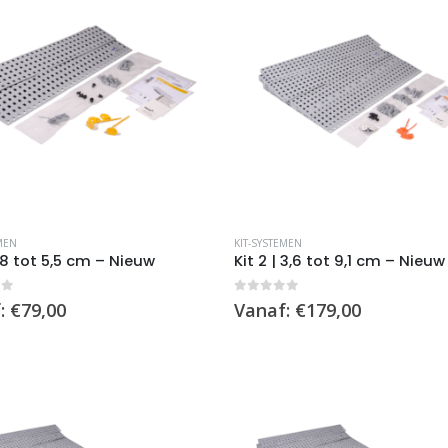
Dit
MEN
KIT-SYSTEMEN
product
 1,8 tot 5,5 cm – Nieuw
Kit 2 | 3,6 tot 9,1 cm – Nieuw
heeft
re
meerdere
of 5
0
out of 5
:
€
79,00
Vanaf:
€
179,00
.
variaties.
Deze
optie
kan
n
gekozen
worden