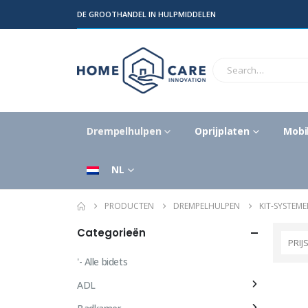
DE GROOTHANDEL IN HULPMIDDELEN
Drempelhulpen
Oprijplaten
Mobil
NL
PRODUCTEN
DREMPELHULPEN
KIT-SYSTEM
Categorieën
PRIJ
'- Alle bidets
ADL