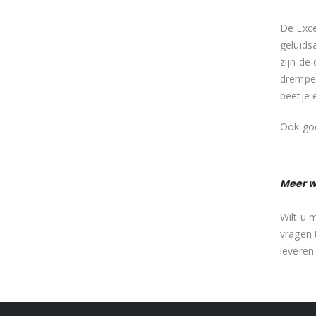
De Exce
geluids
zijn de
drempel
beetje 
Ook goe
Meer w
Wilt u 
vragen 
leveren