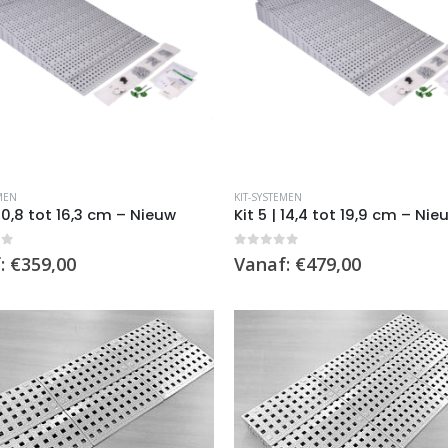
op
de
pagina
productpagina
Dit
MEN
KIT-SYSTEMEN
product
 10,8 tot 16,3 cm – Nieuw
Kit 5 | 14,4 tot 19,9 cm – Nie
heeft
re
meerdere
of 5
0
out of 5
:
€
359,00
Vanaf:
€
479,00
.
variaties.
Deze
optie
kan
n
gekozen
worden
op