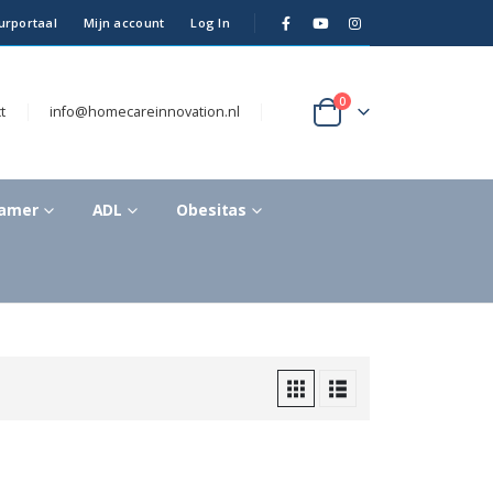
urportaal
Mijn account
Log In
0
t
info@homecareinnovation.nl
kamer
ADL
Obesitas