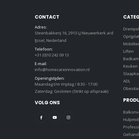
CONTACT
CATEG
Adres:
Drempe
Steenbakkerij 16, 2913 LJ Nieuwerkerk a/d
Oprijpla
IJssel, Nederland
Mobilitei
Telefoon:
Liften
+31 (0)10 242 09 13
Badkam
E-mail:
Keuken
info@homecareinnovation.nl
Slaapk
Openingstijden:
ADL
Maandag t/m Vrijdag / 8:30 - 17:00
Obesita
Zaterdag: Gesloten (Strikt op afspraak)
PROD
VOLG ONS
Balkonve
Hulpmid
Profess
Gehandi