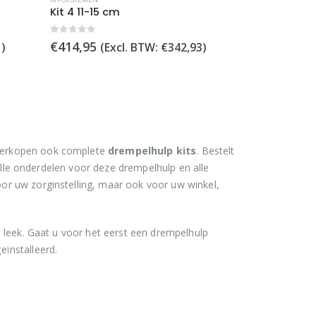
Kit 4 11-15 cm
0
out of 5
€
414,95
1
)
(Excl. BTW:
€
342,93
)
 verkopen ook complete
drempelhulp kits
. Bestelt
lle onderdelen voor deze drempelhulp en alle
or uw zorginstelling, maar ook voor uw winkel,
e leek. Gaat u voor het eerst een drempelhulp
eïnstalleerd.