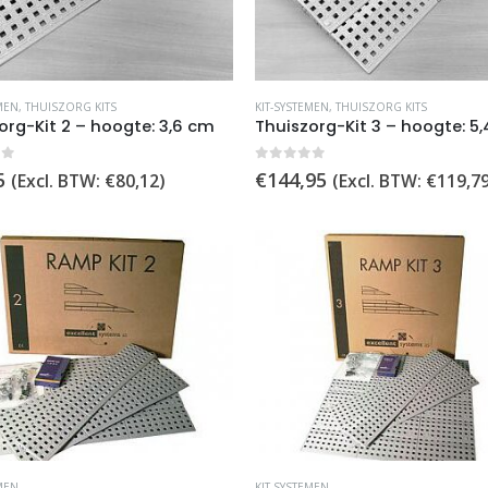
de
pagina
productpagina
MEN
,
THUISZORG KITS
KIT-SYSTEMEN
,
THUISZORG KITS
org-Kit 2 – hoogte: 3,6 cm
Thuiszorg-Kit 3 – hoogte: 5
of 5
0
out of 5
5
€
144,95
(Excl. BTW:
€
80,12
)
(Excl. BTW:
€
119,7
MEN
KIT-SYSTEMEN