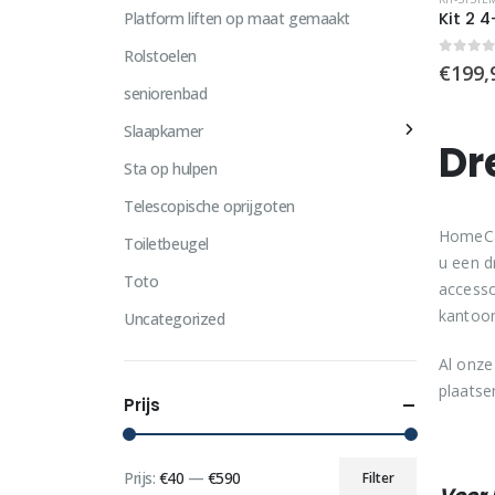
Platform liften op maat gemaakt
Kit 2 
Rolstoelen
0
out 
€
199,
seniorenbad
Slaapkamer
Dr
Sta op hulpen
Telescopische oprijgoten
HomeCar
Toiletbeugel
u een d
Toto
accesso
kantoor
Uncategorized
Al onze
plaatse
Prijs
Prijs:
€40
—
€590
Filter
Min.
Max.