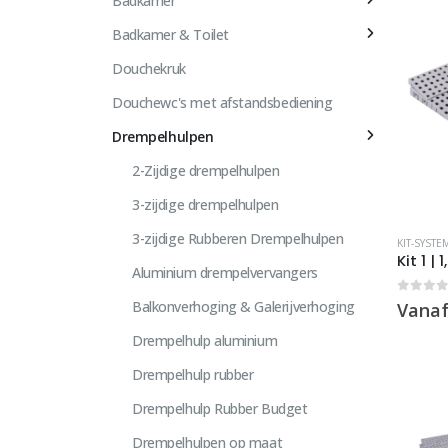
Badkamer
Badkamer & Toilet
Douchekruk
Douchewc's met afstandsbediening
Drempelhulpen
2-Zijdige drempelhulpen
3-zijdige drempelhulpen
Dit
3-zijdige Rubberen Drempelhulpen
KIT-SYSTE
product
Kit 1 |
Aluminium drempelvervangers
heeft
meerde
0
out 
Balkonverhoging & Galerijverhoging
Vanaf
variaties
Drempelhulp aluminium
Deze
Drempelhulp rubber
optie
kan
Drempelhulp Rubber Budget
gekoze
Drempelhulpen op maat
worden