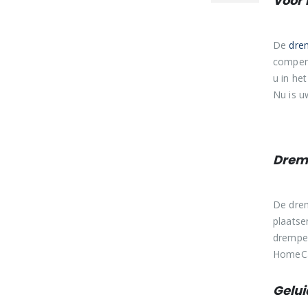
Voor 
prijs
prijs
De
dre
compens
u in he
Nu is u
Dremp
De drem
plaatse
drempel
HomeCar
Gelui