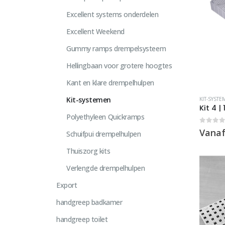
op
Excellent systems onderdelen
de
Excellent Weekend
product
Gummy ramps drempelsysteem
Hellingbaan voor grotere hoogtes
Kant en klare drempelhulpen
Dit
Kit-systemen
KIT-SYSTE
product
Kit 4 |
Polyethyleen Quickramps
heeft
meerde
0
out 
Vanaf
Schuifpui drempelhulpen
variaties
Thuiszorg kits
Deze
optie
Verlengde drempelhulpen
kan
Export
gekoze
worden
handgreep badkamer
op
handgreep toilet