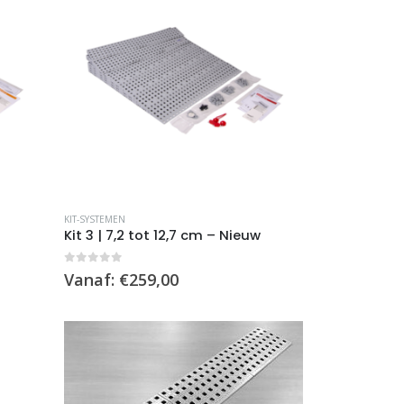
Dit
KIT-SYSTEMEN
product
Kit 3 | 7,2 tot 12,7 cm – Nieuw
heeft
meerdere
0
out of 5
Vanaf:
€
259,00
variaties.
Deze
optie
kan
gekozen
worden