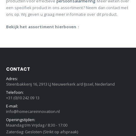
producten voor effectieve
persoonsalarmering
. Meer weten over
een specifiek product in ons assortiment? Neem dan contact met
ons op. Wij geven u graag meer informatie over dit product.
Bekijk het assortiment hierboven
↑
CONTACT
Adres:
Steenbakkerij 16, 2913 LJ Nieuwerkerk a/d IJssel, Nederland
Telefoon:
+31 (0)10 242 09 13
E-mail:
info@homecareinnovation.nl
Openingstijden:
Maandag t/m Vrijdag / 8:30 - 17:00
Zaterdag: Gesloten (Strikt op afspraak)