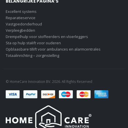
BELANGRIJKE PAGINA’S
Excellent systems
Reparatieservice
Vastgoedonderhoud
Verpleegbedden
Drempelhulp voor stoffeerders en vloerleggers
Sta op hulp stalift voor ouderen
Opblaasbare tillift voor ambulances en alarmcentrales
Totaalinrichting – zorginstelling
© HomeCare Innovation BV. 2026. All Rights Reserved