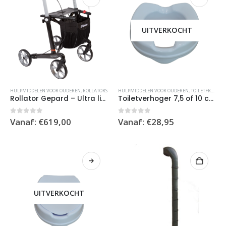
UITVERKOCHT
Dit
Dit
HULPMIDDELEN VOOR OUDEREN
,
ROLLATORS
HULPMIDDELEN VOOR OUDEREN
,
TOILETFRAMES EN VERHOGING
product
product
Rollator Gepard – Ultra lichtgewicht
Toiletverhoger 7,5 of 10 cm – WC-bril max 180kg
heeft
heeft
meerdere
meerdere
0
out of 5
0
out of 5
Vanaf:
€
619,00
Vanaf:
€
28,95
variaties.
variaties.
Deze
Deze
optie
optie
kan
kan
gekozen
gekozen
worden
worden
UITVERKOCHT
op
op
de
de
productpagina
productpagina