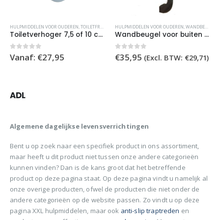
Dit
HULPMIDDELEN VOOR OUDEREN
,
TOILETFRAMES EN VERHOGING
HULPMIDDELEN VOOR OUDEREN
,
TOILETVERHOGER
,
WANDBEUGELS
product
Toiletverhoger 7,5 of 10 cm – WC-bril met deksel, max 180kg
Wandbeugel voor buiten – 45 cm
heeft
meerdere
0
out of 5
0
out of 5
Vanaf:
€
27,95
€
35,95
(Excl. BTW:
€
29,71
)
variaties.
Deze
optie
ADL
kan
gekozen
worden
Algemene dagelijkse levensverrichtingen
op
de
Bent u op zoek naar een specifiek product in ons assortiment,
productpagina
maar heeft u dit product niet tussen onze andere categorieën
kunnen vinden? Dan is de kans groot dat het betreffende
product op deze pagina staat. Op deze pagina vindt u namelijk al
onze overige producten, ofwel de producten die niet onder de
andere categorieën op de website passen. Zo vindt u op deze
pagina XXL hulpmiddelen, maar ook
anti-slip traptreden
en