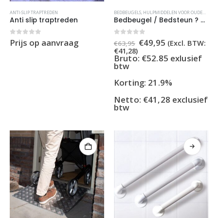
ANTI-SLIP TRAPTREDEN
BEDBEUGELS
,
HULPMIDDELEN VOOR OUDEREN
Anti slip traptreden
Bedbeugel / Bedsteun ? Zwart met Zachte Handgrepen ? Voor Veilig In- en Uitstappen
Oorspronkelijke
Huidige
0
out of 5
0
out of 5
Prijs op aanvraag
€
49,95
(Excl. BTW:
€
63,95
prijs
prijs
€
41,28
)
was:
is:
Bruto: €52.85 exlusief
€63,95.
€49,95.
btw
Korting: 21.9%
Netto:
€
41,28
exclusief
btw