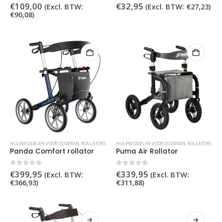
5.00
out of 5
0
out of 5
€
109,00
€
32,95
(Excl. BTW:
(Excl. BTW:
€
27,23
)
€
90,08
)
HULPMIDDELEN VOOR OUDEREN
,
ROLLATORS
HULPMIDDELEN VOOR OUDEREN
,
ROLLATORS
Panda Comfort rollator
Puma Air Rollator
0
out of 5
0
out of 5
€
399,95
€
339,95
(Excl. BTW:
(Excl. BTW:
€
366,93
)
€
311,88
)