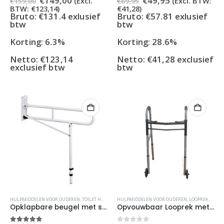
€
149,00
€
49,95
(Excl.
(Excl. BTW:
€
159,00
€
69,95
prijs
prijs
prijs
prijs
BTW:
€
123,14
)
€
41,28
)
was:
is:
was:
is:
Bruto: €131.4 exlusief
Bruto: €57.81 exlusief
€159,00.
€149,00.
€69,95.
€49,95.
btw
btw
Korting: 6.3%
Korting: 28.6%
Netto:
€
123,14
Netto:
€
41,28
exclusief
exclusief btw
btw
HULPMIDDELEN VOOR OUDEREN
,
TOILET HULPMIDDELEN
HULPMIDDELEN VOOR OUDEREN
,
LOOPREKKEN
Opklapbare beugel met steunpoot (verstelbaar)
Opvouwbaar Looprek met Wieltjes – Zilver – Eenvoudig in Gebruik