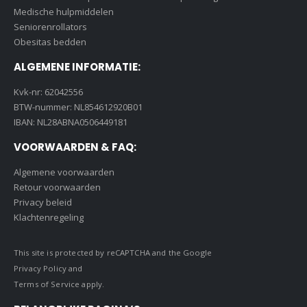
Medische hulpmiddelen
Seniorenrollators
Obesitas bedden
ALGEMENE INFORMATIE:
Kvk-nr: 62042556
BTW-nummer: NL854612920B01
IBAN: NL28ABNA0506449181
VOORWAARDEN & FAQ:
Algemene voorwaarden
Retour voorwaarden
Privacy beleid
Klachtenregeling
This site is protected by reCAPTCHA and the Google
Privacy Policy
and
Terms of Service
apply.