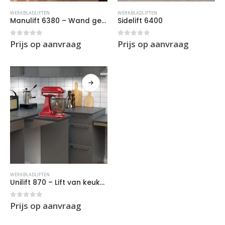
WERKBLADLIFTEN
WERKBLADLIFTEN
Manulift 6380 – Wand gemonteerd – handmatig
Sidelift 6400
0
out of 5
0
out of 5
Prijs op aanvraag
Prijs op aanvraag
WERKBLADLIFTEN
Unilift 870 – Lift van keukenapparaten
0
out of 5
Prijs op aanvraag