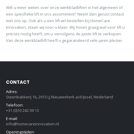
Wilt u meer weten over onze werkbladliften in het algemeen of
een specifieke lift in ons assortiment? Neem dan gerust contact
met ons op. Ook als u een lift wil bestellen bij HomeCare
Innovation, staan wij voor u klaar. Wij horen graag wat voor lift u
precies nodig heeft, om u vervolgens de juiste lift te verkopen.
Van deze werkbladlift heeft u gegarandeerd vele jaren plezier.
CONTACT
Adres:
Steenbakkerij 16, 2913 LJ Nieuwerkerk a/d IJssel, Nederland
Telefoon:
+31 (0)10 242 09 13
E-mail:
info@homecareinnovation.nl
Openingstijden: