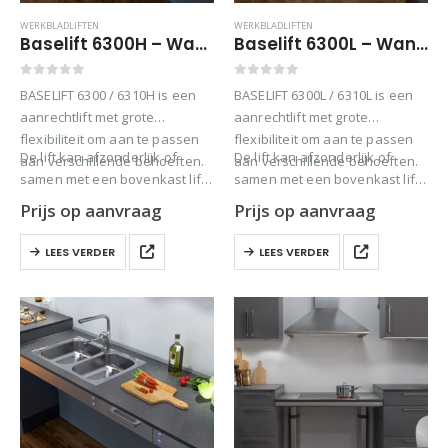
WERKBLADLIFTEN
WERKBLADLIFTEN
Baselift 6300H – Wandgemonteerd – 103 mm dik
Baselift 6300L – Wandgemonteerd – 40 mm dik
0
out of 5
0
out of 5
BASELIFT 6300 / 6310H is een
BASELIFT 6300L / 6310L is een
aanrechtlift met grote
aanrechtlift met grote
flexibiliteit om aan te passen
flexibiliteit om aan te passen
De lift kan afzonderlijk of
De lift kan afzonderlijk of
aan verschillende behoeften.
aan verschillende behoeften.
samen met een bovenkast lift
samen met een bovenkast lift
van HomeCare Innovation BV…
van HomeCare Innovation BV…
Prijs op aanvraag
Prijs op aanvraag
LEES VERDER
LEES VERDER