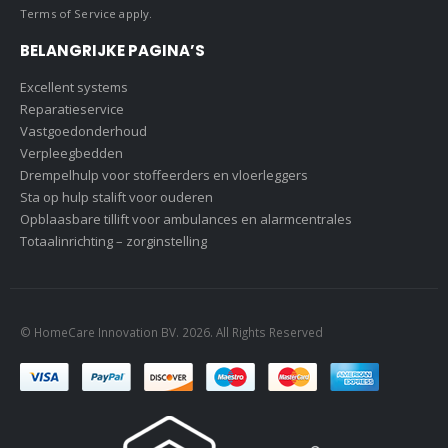
Terms of Service
apply.
BELANGRIJKE PAGINA’S
Excellent systems
Reparatieservice
Vastgoedonderhoud
Verpleegbedden
Drempelhulp voor stoffeerders en vloerleggers
Sta op hulp stalift voor ouderen
Opblaasbare tillift voor ambulances en alarmcentrales
Totaalinrichting – zorginstelling
© HomeCare Innovation BV. 2026. All Rights Reserved