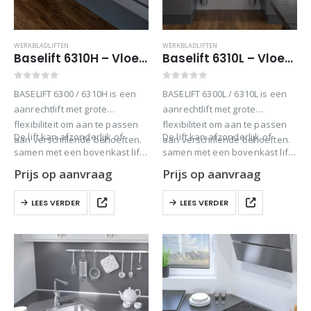
WERKBLADLIFTEN
WERKBLADLIFTEN
Baselift 6310H – Vloergemonteerd – 103 mm dik
Baselift 6310L – Vloergemonteerd – 40 mm dik
0
out of 5
0
out of 5
BASELIFT 6300 / 6310H is een
BASELIFT 6300L / 6310L is een
aanrechtlift met grote
aanrechtlift met grote
flexibiliteit om aan te passen
flexibiliteit om aan te passen
De lift kan afzonderlijk of
De lift kan afzonderlijk of
aan verschillende behoeften.
aan verschillende behoeften.
samen met een bovenkast lift
samen met een bovenkast lift
van HomeCare Innovation BV…
van HomeCare Innovation BV…
Prijs op aanvraag
Prijs op aanvraag
LEES VERDER
LEES VERDER