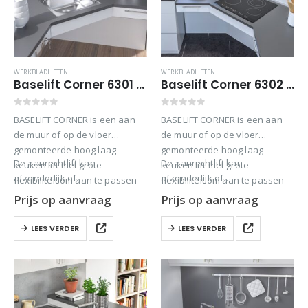
WERKBLADLIFTEN
WERKBLADLIFTEN
Baselift Corner 6301 – Wandgemonteerd
Baselift Corner 6302 – Wand gemonteerd
0
out of 5
0
out of 5
BASELIFT CORNER is een aan
BASELIFT CORNER is een aan
de muur of op de vloer
de muur of op de vloer
gemonteerde hoog laag
gemonteerde hoog laag
De aanrechtlift kan
De aanrechtlift kan
keuken lift met grote
keuken lift met grote
afzonderlijk of…
afzonderlijk of…
flexibiliteit om aan te passen
flexibiliteit om aan te passen
aan verschillende behoeften.
aan verschillende behoeften.
Prijs op aanvraag
Prijs op aanvraag
LEES VERDER
LEES VERDER