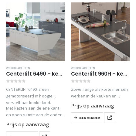
WERKBLADLIFTEN
WERKBLADLIFTEN
Centerlift 6490 – keukeneilandlift
Centerlift 960H – keukeneilandlift
0
out of 5
0
out of 5
CENTERLIFT 6490 is een
Zowel lange als korte mensen
gemotoriseerd in hoogte
werken in de keuken en
verstelbaar kookeiland.
iedereen heeft verschillende
Prijs op aanvraag
Met kasten aan de ene kant
werkhoogtes nodig. Bovendien
en open ruimte aan de andere
vereisen verschillende
LEES VERDER
kant, wordt een in hoogte
keukenklussen verschillende
Prijs op aanvraag
verstelbaar werkgebied
werkhoogtes.
gecreëerd met ruimte…
CENTERLIFT creëert een