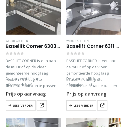
WERKBLADLIFTEN
WERKBLADLIFTEN
Baselift Corner 6303 – Wand gemonteerd
Baselift Corner 6311 – Vloer gemonteerd
0
out of 5
0
out of 5
BASELIFT CORNER is een aan
BASELIFT CORNER is een aan
de muur of op de vloer
de muur of op de vloer
gemonteerde hoog laag
gemonteerde hoog laag
De aanrechtlift kan
De aanrechtlift kan
keuken lift met grote
keuken lift met grote
afzonderlijk of…
afzonderlijk of…
flexibiliteit om aan te passen
flexibiliteit om aan te passen
aan verschillende behoeften.
aan verschillende behoeften.
Prijs op aanvraag
Prijs op aanvraag
LEES VERDER
LEES VERDER