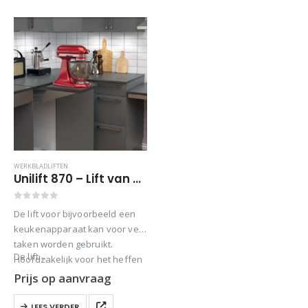
regelmatig verander hoeft te
hefvermogen) bevinden zich
worden. Voorbeeld van
aan de korte zijden….
gebruik kan een…
WERKBLADLIFTEN
Unilift 870 – Lift van keukenapparaten
0
out of 5
De lift voor bijvoorbeeld een
keukenapparaat kan voor vele
taken worden gebruikt.
De lift…
Hoofdzakelijk voor het heffen
van verschillende soorten
Prijs op aanvraag
voedselverwerkende
machines. Maar ook voor
LEES VERDER