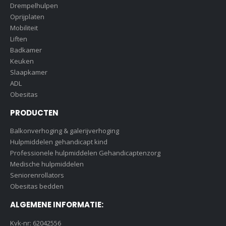
Drempelhulpen
Oprijplaten
Mobiliteit
Liften
Badkamer
Keuken
Slaapkamer
ADL
Obesitas
PRODUCTEN
Balkonverhoging & galerijverhoging
Hulpmiddelen gehandicapt kind
Professionele hulpmiddelen Gehandicaptenzorg
Medische hulpmiddelen
Seniorenrollators
Obesitas bedden
ALGEMENE INFORMATIE:
Kvk-nr: 62042556