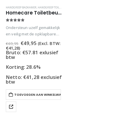
HANDGREEP BADKAMER
,
HANDGREEP TOILET
,
HANDVAT BADKAMER
,
HULPMIDDELEN VOOR OUDER
Homecare Toiletbeugel Opklapbaar met Steunvoet – Verstelbare Toiletsteun – Wit
5.00
out of 5
Ondersteun uzelf gemakkelijk
en veilig met de opklapbare
beugel met steunpoot. Door
Oorspronkelijke
Huidige
€
49,95
(Excl. BTW:
€
69,95
uw badkameromgeving
prijs
prijs
€
41,28
)
was:
is:
Bruto: €57.81 exlusief
toegankelijker en veiliger te
€69,95.
€49,95.
btw
maken, is deze steunbeugel
een voordelig hulpmiddel dat
Korting: 28.6%
op de toiletwand past…
Netto:
€
41,28
exclusief
btw
TOEVOEGEN AAN WINKELWAGEN