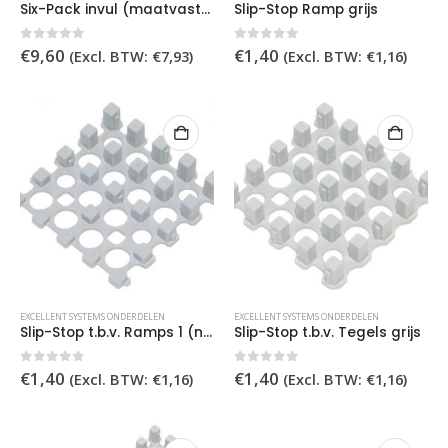
Six-Pack invul (maatvast) zwart
Slip-Stop Ramp grijs
0
out of 5
0
out of 5
€
9,60
€
1,40
(Excl. BTW:
€
7,93
)
(Excl. BTW:
€
1,16
)
EXCELLENT SYSTEMS ONDERDELEN
EXCELLENT SYSTEMS ONDERDELEN
Slip-Stop t.b.v. Ramps 1 (nieuw) grijs
Slip-Stop t.b.v. Tegels grijs
0
out of 5
0
out of 5
€
1,40
€
1,40
(Excl. BTW:
€
1,16
)
(Excl. BTW:
€
1,16
)