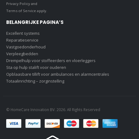
Privacy Policy
and
Terms of Service
apply.
BELANGRIJKE PAGINA’S
Excellent systems
Reparatieservice
Vastgoedonderhoud
Verpleegbedden
Drempelhulp voor stoffeerders en vloerleggers
Sta op hulp stalift voor ouderen
Opblaasbare tillift voor ambulances en alarmcentrales
Totaalinrichting – zorginstelling
© HomeCare Innovation BV. 2026. All Rights Reserved