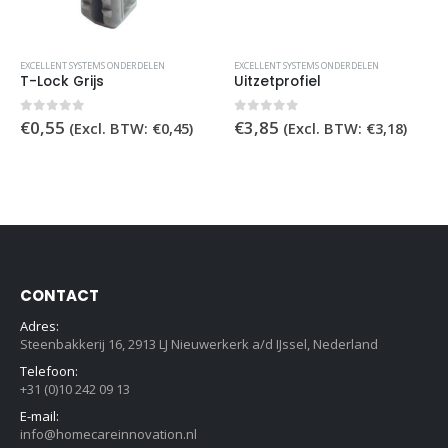
EXCELLENT SYSTEMS ONDERDELEN
EXCELLENT SYSTEMS ONDERDELEN
T-Lock Grijs
Uitzetprofiel
0
out of 5
0
out of 5
€
0,55
€
3,85
(Excl. BTW:
€
0,45
)
(Excl. BTW:
€
3,18
)
CONTACT
Adres:
Steenbakkerij 16, 2913 LJ Nieuwerkerk a/d IJssel, Nederland
Telefoon:
+31 (0)10 242 09 13
E-mail:
info@homecareinnovation.nl