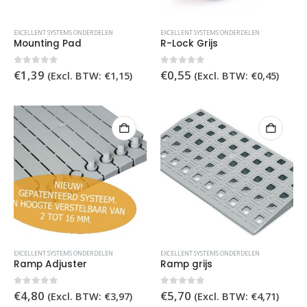
EXCELLENT SYSTEMS ONDERDELEN
EXCELLENT SYSTEMS ONDERDELEN
Mounting Pad
R-Lock Grijs
0
out of 5
0
out of 5
€
1,39
€
0,55
(Excl. BTW:
€
1,15
)
(Excl. BTW:
€
0,45
)
EXCELLENT SYSTEMS ONDERDELEN
EXCELLENT SYSTEMS ONDERDELEN
Ramp Adjuster
Ramp grijs
0
out of 5
0
out of 5
€
4,80
€
5,70
(Excl. BTW:
€
3,97
)
(Excl. BTW:
€
4,71
)