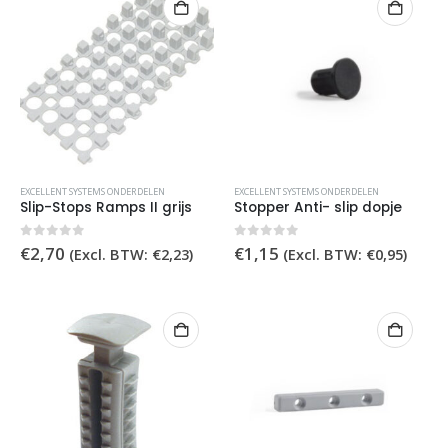
EXCELLENT SYSTEMS ONDERDELEN
EXCELLENT SYSTEMS ONDERDELEN
Slip-Stops Ramps II grijs
Stopper Anti- slip dopje
0
out of 5
0
out of 5
€
2,70
€
1,15
(Excl. BTW:
€
2,23
)
(Excl. BTW:
€
0,95
)