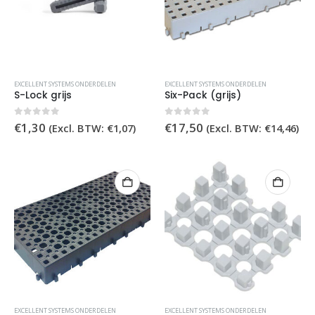
EXCELLENT SYSTEMS ONDERDELEN
EXCELLENT SYSTEMS ONDERDELEN
S-Lock grijs
Six-Pack (grijs)
0
out of 5
0
out of 5
€
1,30
€
17,50
(Excl. BTW:
€
1,07
)
(Excl. BTW:
€
14,46
)
EXCELLENT SYSTEMS ONDERDELEN
EXCELLENT SYSTEMS ONDERDELEN