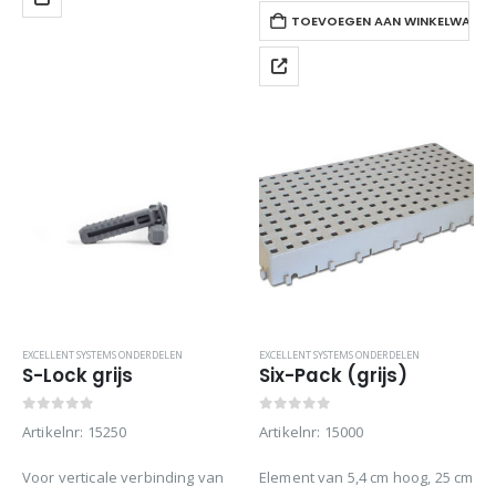
met de slip-stops voor ramps
TOEVOEGEN AAN WINKELWAGE
(per…
EXCELLENT SYSTEMS ONDERDELEN
EXCELLENT SYSTEMS ONDERDELEN
S-Lock grijs
Six-Pack (grijs)
0
out of 5
0
out of 5
Artikelnr: 15250
Artikelnr: 15000
Voor verticale verbinding van
Element van 5,4 cm hoog, 25 cm