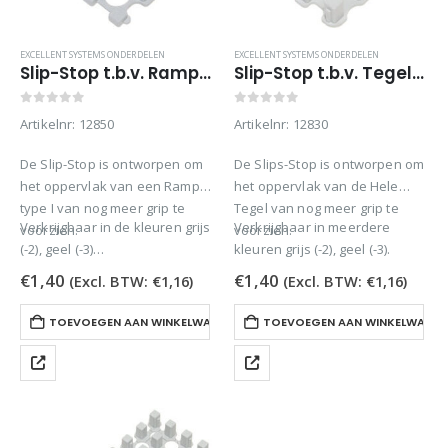
EXCELLENT SYSTEMS ONDERDELEN
EXCELLENT SYSTEMS ONDERDELEN
Slip-Stop t.b.v. Ramps 1 (nieuw) grijs
Slip-Stop t.b.v. Tegels grijs
0
out of 5
0
out of 5
Artikelnr: 12850
Artikelnr: 12830
De Slip-Stop is ontworpen om
De Slips-Stop is ontworpen om
het oppervlak van een Ramp
het oppervlak van de Hele
type I van nog meer grip te
Tegel van nog meer grip te
Verkrijgbaar in de kleuren grijs
Verkrijgbaar in meerdere
voorzien.
voorzien.
(-2), geel (-3)
kleuren grijs (-2), geel (-3).
Uitsluitend bruikbaar in…
€
1,40
€
1,40
(Excl. BTW:
€
1,16
)
(Excl. BTW:
€
1,16
)
TOEVOEGEN AAN WINKELWAGEN
TOEVOEGEN AAN WINKELWAGE