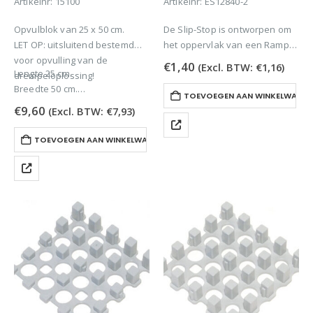
Artikelnr: 15100
Artikelnr: ES12840-2
Opvulblok van 25 x 50 cm.
De Slip-Stop is ontworpen om
LET OP: uitsluitend bestemd
het oppervlak van een Ramp
voor opvulling van de
Grijs van nog meer grip te
€
1,40
(Excl. BTW:
€
1,16
)
Lengte 25 cm.
drempeloplossing!
voorzien.
Breedte 50 cm.
Verkrijgbaar in de kleuren grijs
TOEVOEGEN AAN WINKELWAGE
Aan 2 zijden voorzien van C-
(-2)
€
9,60
(Excl. BTW:
€
7,93
)
Locks
Uitsluitend bruikbaar in
Hoogte 5,4 cm….
combinatie met…
TOEVOEGEN AAN WINKELWAGEN