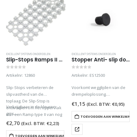
EXCELLENT SYSTEMS ONDERDELEN
EXCELLENT SYSTEMS ONDERDELEN
Slip-Stops Ramps II grijs
Stopper Anti- slip dopje
0
out of 5
0
out of 5
Artikelnr: 12860
Artikelnr: ES12500
Slip-Stops verbeteren de
Voorkomt wegglijden van de
slipvastheid van de
drempeloplossing.
toplaag. De Slip-Stop is
Rubber antislip dopje dat aan
€
1,15
(Excl. BTW:
€
0,95
)
Verkrijgbaar in de kleuren
ontworpen om het oppervlak
de onderzijde van
grijs…
van een Ramp type II van nog
drempeloplossing wordt
TOEVOEGEN AAN WINKELWAGE
meer grip te voorzien.
bevestigd. De Stopper
€
2,70
(Excl. BTW:
€
2,23
)
voorkomt het wegglijden van
de drempeloplossing op het
TOEVOEGEN AAN WINKELWAGEN