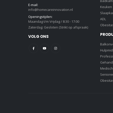
Badkam
E-mail:
Keuken
info@homecareinnovation.nl
Slaapk
Openingstijden:
ADL
Maandag t/m Vrijdag / 8:30 - 17:00
Obesita
Zaterdag: Gesloten (Strikt op afspraak)
PROD
VOLG ONS
Balkonve
Hulpmid
Profess
Gehandi
Medisch
Senioren
Obesita