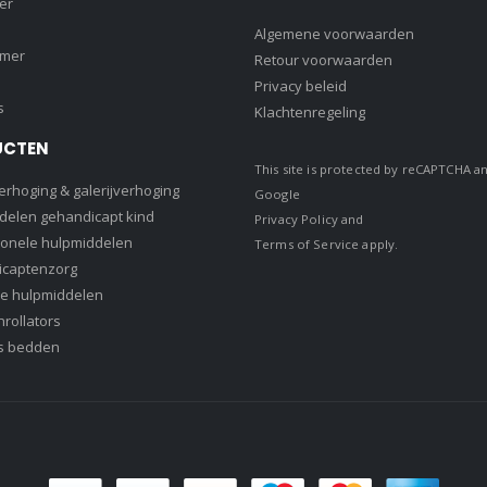
er
Algemene voorwaarden
amer
Retour voorwaarden
Privacy beleid
s
Klachtenregeling
UCTEN
This site is protected by reCAPTCHA a
rhoging & galerijverhoging
Google
delen gehandicapt kind
Privacy Policy
and
ionele hulpmiddelen
Terms of Service
apply.
captenzorg
e hulpmiddelen
rollators
s bedden