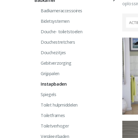
Badkamer
oplossi
Badkameraccessoires
Bidetsystemen
ACTI
Douche- toiletstoelen
Douchestretchers
Douchezitjes
Gebitverzorging
Grijppalen
Instapbaden
Spiegels
Toilet hulpmiddelen
Toiletframes
Toiletverhoger
Verpleegbaden