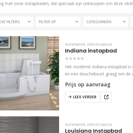
ng met onze instapbaden, die speciaal zijn ontworpen om deze obst
EVE FILTERS
FILTER OP
CATEGORIEËN
INSTAPBADEN
,
VERPLEEGBADEN
Indiana instapbad
0
out of 5
Het moderne Indiana instapbad is
en een douchebeurt graag om de zo
bad is…
Prijs op aanvraag
LEES VERDER
INSTAPBADEN
,
VERPLEEGBADEN
Louisiana Instapbad