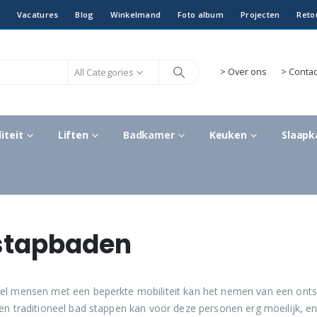
Vacatures
Blog
Winkelmand
Foto album
Projecten
Reto
All Categories
>
Over ons
> Contac
iteit
Liften
Badkamer
Keuken
Slaap
stapbaden
el mensen met een beperkte mobiliteit kan het nemen van een ontspa
een traditioneel bad stappen kan voor deze personen erg moeilijk, en