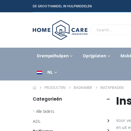
DE GROOTHANDEL IN HULPMIDDELEN
Drempelhulpen
Oprijplaten
Mobil
NL
PRODUCTEN
BADKAMER
INSTAPBADEN
In
Categorieën
'- Alle bidets
Voor ve
ADL
en uit 