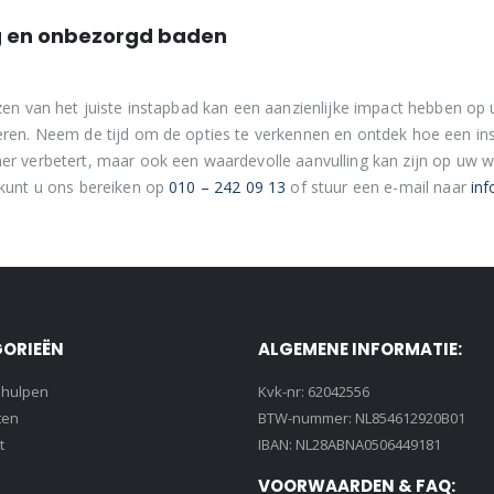
ig en onbezorgd baden
zen van het juiste instapbad kan een aanzienlijke impact hebben op
ren. Neem de tijd om de opties te verkennen en ontdek hoe een ins
r verbetert, maar ook een waardevolle aanvulling kan zijn op uw w
kunt u ons bereiken op
010 – 242 09 13
of stuur een e-mail naar
in
ORIEËN
ALGEMENE INFORMATIE:
lhulpen
Kvk-nr: 62042556
ten
BTW-nummer: NL854612920B01
t
IBAN: NL28ABNA0506449181
VOORWAARDEN & FAQ: