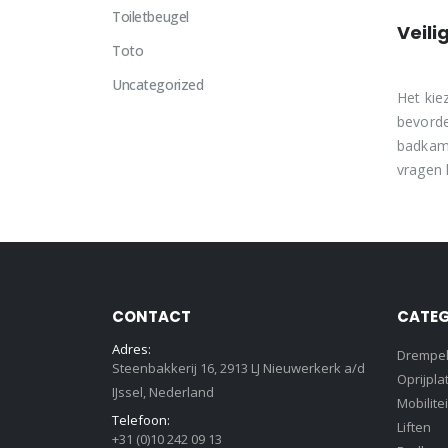
Toiletbeugel
Veil
Toto
Uncategorized
Het kie
bevorde
badkame
vragen 
CONTACT
CATEG
Adres:
Drempe
Steenbakkerij 16, 2913 LJ Nieuwerkerk a/d
Oprijpla
IJssel, Nederland
Mobilitei
Telefoon:
Liften
+31 (0)10 242 09 13