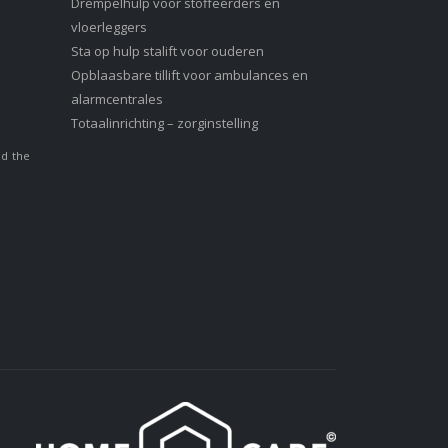
Drempelhulp voor stoffeerders en
vloerleggers
Sta op hulp stalift voor ouderen
Opblaasbare tillift voor ambulances en
alarmcentrales
Totaalinrichting – zorginstelling
nd the