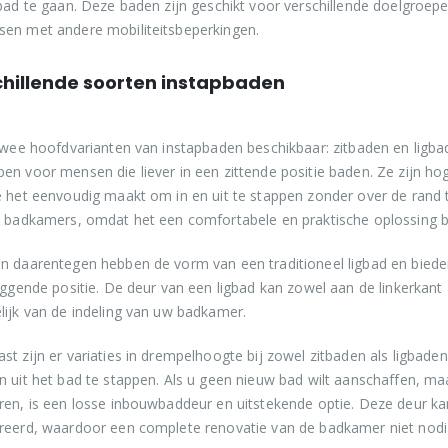
 bad te gaan. Deze baden zijn geschikt voor verschillende doelgro
en met andere mobiliteitsbeperkingen.
hillende soorten instapbaden
 twee hoofdvarianten van instapbaden beschikbaar: zitbaden en ligba
en voor mensen die liever in een zittende positie baden. Ze zijn ho
e het eenvoudig maakt om in en uit te stappen zonder over de rand 
e badkamers, omdat het een comfortabele en praktische oplossing bied
n daarentegen hebben de vorm van een traditioneel ligbad en bied
liggende positie. De deur van een ligbad kan zowel aan de linkerkant
lijk van de indeling van uw badkamer.
st zijn er variaties in drempelhoogte bij zowel zitbaden als ligbad
n uit het bad te stappen. Als u geen nieuw bad wilt aanschaffen, maa
ren, is een losse inbouwbaddeur en uitstekende optie. Deze deur 
reerd, waardoor een complete renovatie van de badkamer niet nodig