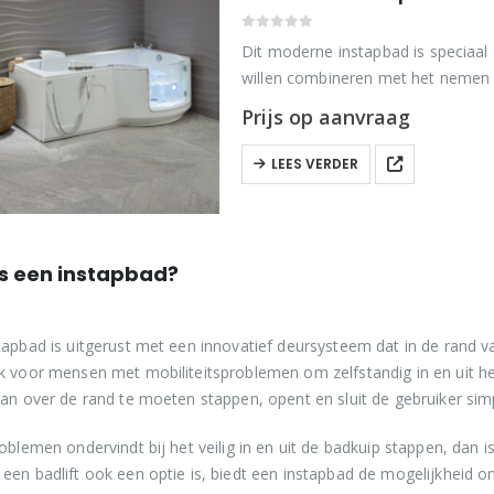
0
out of 5
Dit moderne instapbad is speciaa
willen combineren met het nemen 
biedt geeft het een…
Prijs op aanvraag
LEES VERDER
s een instapbad?
tapbad is uitgerust met een innovatief deursysteem dat in de rand v
k voor mensen met mobiliteitsproblemen om zelfstandig in en uit het
van over de rand te moeten stappen, opent en sluit de gebruiker si
roblemen ondervindt bij het veilig in en uit de badkuip stappen, dan i
een badlift ook een optie is, biedt een instapbad de mogelijkheid om 