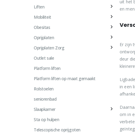
uit het
Liften
en mens
Mobiliteit
Versc
Obesitas
Oprijplaten
Er zijn
Oprijplaten Zorg
ontworp
Outlet sale
deur di
kleiner
Platform liften
Platform liften op maat gemaakt
Ligbade
in een 
Rolstoelen
afhanke
seniorenbad
Daarnaa
Slaapkamer
om in e
Sta op hulpen
verbete
geïnteg
Telescopische oprijgoten