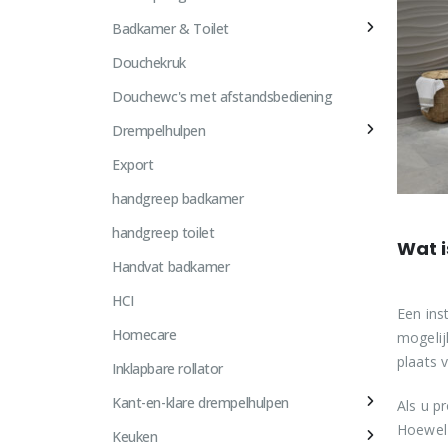
Badkamer & Toilet
Douchekruk
Douchewc's met afstandsbediening
Drempelhulpen
Export
handgreep badkamer
handgreep toilet
Wat i
Handvat badkamer
HCI
Een ins
Homecare
mogelij
plaats 
Inklapbare rollator
Kant-en-klare drempelhulpen
Als u p
Hoewel 
Keuken