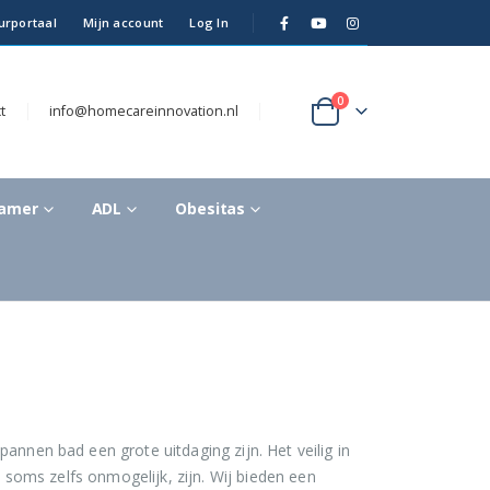
urportaal
Mijn account
Log In
0
t
info@homecareinnovation.nl
kamer
ADL
Obesitas
nnen bad een grote uitdaging zijn. Het veilig in
 soms zelfs onmogelijk, zijn. Wij bieden een