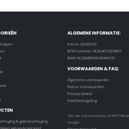
ORIEËN
ALGEMENE INFORMATIE:
lhulpen
Kvk-nr: 62042556
ten
BTW-nummer: NL854612920B01
t
IBAN: NL28ABNA0506449181
VOORWAARDEN & FAQ:
er
Algemene voorwaarden
amer
Retour voorwaarden
Privacy beleid
s
Klachtenregeling
UCTEN
This site is protected by reCAPTCHA a
rhoging & galerijverhoging
Google
delen gehandicapt kind
Privacy Policy
and