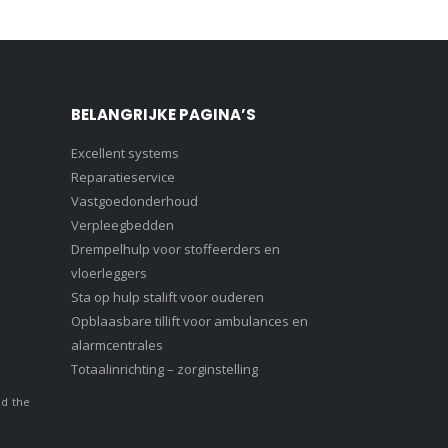
BELANGRIJKE PAGINA’S
Excellent systems
Reparatieservice
Vastgoedonderhoud
Verpleegbedden
Drempelhulp voor stoffeerders en
vloerleggers
Sta op hulp stalift voor ouderen
Opblaasbare tillift voor ambulances en
alarmcentrales
Totaalinrichting – zorginstelling
nd the