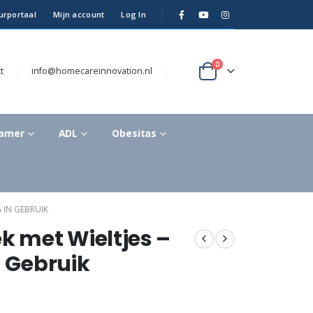
urportaal
Mijn account
Log In
0
t
info@homecareinnovation.nl
kamer
ADL
Obesitas
 IN GEBRUIK
 met Wieltjes –
n Gebruik