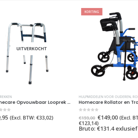
KORTING
UITVERKOCHT
KEN
HULPMIDDELEN VOOR OUDEREN
,
ROLLA
Homecare Opvouwbaar Looprek ? In Hoogte verstelbaar en Tot 136 kg – Compact en Handig voor Dagelijks Gebruik
of 5
0
out of 5
Oorspronkelijke
Huidige
5
€
149,00
(Excl. BTW:
€
33,02
)
(Excl. BTW
€
159,00
prijs
prijs
€
123,14
)
was:
is:
Bruto: €131.4 exlusief b
€159,00.
€149,00.