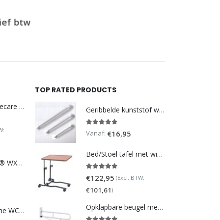
f btw
TOP RATED PRODUCTS
DoucheWC Homecare – Pure 500R
Geribbelde kunststof wandbeugel
W:
5.00
out of 5
Vanaf:
€
16,95
Bed/Stoel tafel met wielen (verstelbaar)
TOTO NEOREST® WX1 - incl. remote control
5.00
out of 5
€
122,95
(Excl. BTW:
€
101,61
)
Opklapbare beugel met steunpoot (verstelbaar)
Homecare Douche WC - Comfort plus 991 - Met brilverwarming