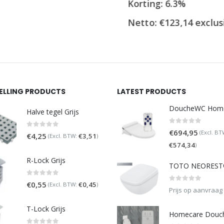
Korting: 6.3%
Netto:
€
123,14
exclusie
SELLING PRODUCTS
LATEST PRODUCTS
Halve tegel Grijs
0
out of 5
€
694,95
(Excl. BT
0
out of 5
€
4,25
€
3,51
(Excl. BTW:
)
€
574,34
)
R-Lock Grijs
0
out of 5
€
0,55
€
0,45
(Excl. BTW:
)
0
out of 5
Prijs op aanvraag
T-Lock Grijs