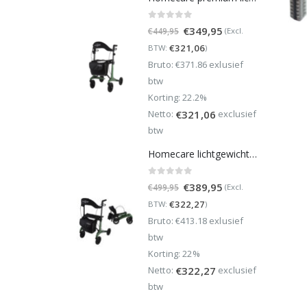
0
out of 5
Oorspronkelijke
Huidige
€
349,95
(Excl.
€
449,95
prijs
prijs
€
321,06
BTW:
)
was:
is:
Bruto: €371.86 exlusief
€449,95.
€349,95.
btw
Korting: 22.2%
Netto:
exclusief
€
321,06
btw
Homecare lichtgewicht Rollator van 5,8 kg – Carbon rollator tot 150 kg draaggewicht – Dubbel opvouwbaar en inclusief reistas - Groen
0
out of 5
Oorspronkelijke
Huidige
€
389,95
(Excl.
€
499,95
prijs
prijs
€
322,27
BTW:
)
was:
is:
Bruto: €413.18 exlusief
€499,95.
€389,95.
btw
Korting: 22%
Netto:
exclusief
€
322,27
btw