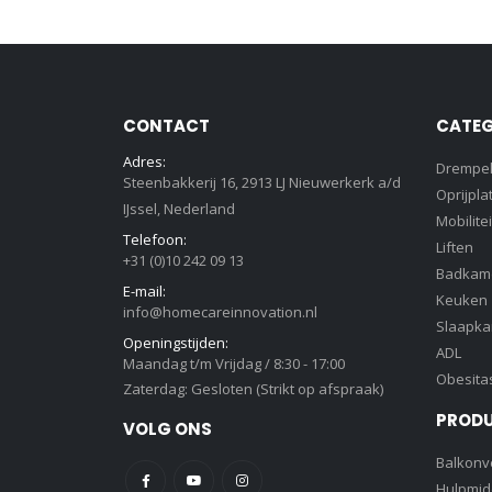
CONTACT
CATEG
Adres:
Drempe
Steenbakkerij 16, 2913 LJ Nieuwerkerk a/d
Oprijpla
IJssel, Nederland
Mobilitei
Telefoon:
Liften
+31 (0)10 242 09 13
Badkam
E-mail:
Keuken
info@homecareinnovation.nl
Slaapk
Openingstijden:
ADL
Maandag t/m Vrijdag / 8:30 - 17:00
Obesita
Zaterdag: Gesloten (Strikt op afspraak)
PROD
VOLG ONS
Balkonve
Hulpmid