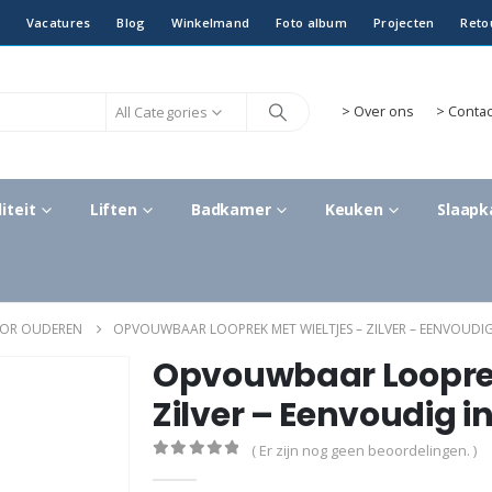
Vacatures
Blog
Winkelmand
Foto album
Projecten
Reto
All Categories
>
Over ons
> Contac
iteit
Liften
Badkamer
Keuken
Slaap
OOR OUDEREN
OPVOUWBAAR LOOPREK MET WIELTJES – ZILVER – EENVOUDIG
Opvouwbaar Looprek
Zilver – Eenvoudig i
( Er zijn nog geen beoordelingen. )
0
out of 5