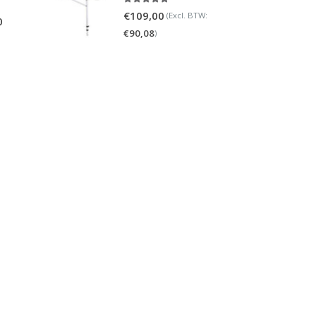
5.00
out of 5
€
109,00
(Excl. BTW:
0
€
90,08
)