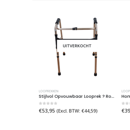
UITVERKOCHT
,
ROLLATORS
LOOPREKKEN
LOOPREK
Stijlvol Opvouwbaar Looprek ? Ros? Goud ? In Hoogte Verstelbaar ? Draagkracht tot 136 kg
0
out of 5
0
out 
€
53,95
€
39,9
311,88
)
(Excl. BTW:
€
44,59
)