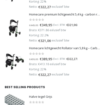
was:
is:
Korting: 22%
€499,95.
€389,95.
Netto:
exclusief btw
€
322,27
Homecare premium lichtgewicht 5,4 kg - carbon rollator - 150 kg draaggewicht - Opvouwbaar - Groen - incl stokhouder
0
out of 5
Oorspronkelijke
Huidige
€
349,95
€
321,06
(Excl. BTW:
)
€
449,95
prijs
prijs
Bruto: €371.86 exlusief btw
was:
is:
Korting: 22.2%
€449,95.
€349,95.
Netto:
exclusief btw
€
321,06
Homecare lichtgewicht Rollator van 5,8 kg – Carbon rollator tot 150 kg draaggewicht – Dubbel opvouwbaar en inclusief reistas - Groen
0
out of 5
Oorspronkelijke
Huidige
€
389,95
€
322,27
(Excl. BTW:
)
€
499,95
prijs
prijs
Bruto: €413.18 exlusief btw
was:
is:
Korting: 22%
€499,95.
€389,95.
Netto:
exclusief btw
€
322,27
BEST SELLING PRODUCTS
Halve tegel Grijs