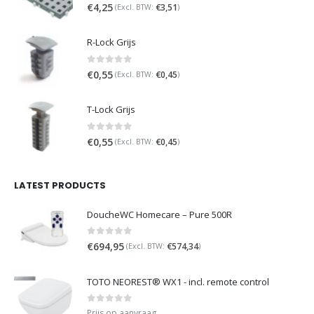
0
out of 5
€
4,25
€
3,51
(Excl. BTW:
)
R-Lock Grijs
0
out of 5
€
0,55
€
0,45
(Excl. BTW:
)
T-Lock Grijs
0
out of 5
€
0,55
€
0,45
(Excl. BTW:
)
LATEST PRODUCTS
DoucheWC Homecare – Pure 500R
0
out of 5
€
694,95
€
574,34
(Excl. BTW:
)
TOTO NEOREST® WX1 - incl. remote control
0
out of 5
Prijs op aanvraag