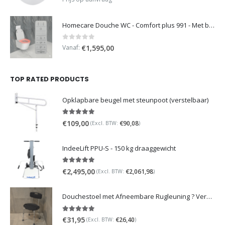
Homecare Douche WC - Comfort plus 991 - Met brilverwarming
0
out of 5
Vanaf:
€
1,595,00
TOP RATED PRODUCTS
Opklapbare beugel met steunpoot (verstelbaar)
5.00
out of 5
€
109,00
€
90,08
(Excl. BTW:
)
IndeeLift PPU-S - 150 kg draaggewicht
5.00
out of 5
€
2,495,00
€
2,061,98
(Excl. BTW:
)
Douchestoel met Afneembare Rugleuning ? Verstelbaar Douchekrukje ? Grijs
5.00
out of 5
€
31,95
€
26,40
(Excl. BTW:
)