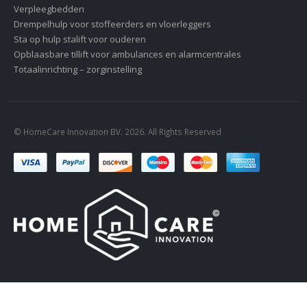
Verpleegbedden
Drempelhulp voor stoffeerders en vloerleggers
Sta op hulp stalift voor ouderen
Opblaasbare tillift voor ambulances en alarmcentrales
Totaalinrichting – zorginstelling
© HomeCare Innovation BV. 2026. All Rights Reserved