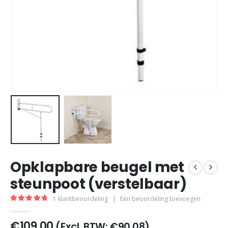
Opklapbare beugel met
steunpoot (verstelbaar)
1
klantbeoordeling
|
Een beoordeling toevoegen
5.00
out of 5
€
109,00
(Excl. BTW:
€
90,08
)