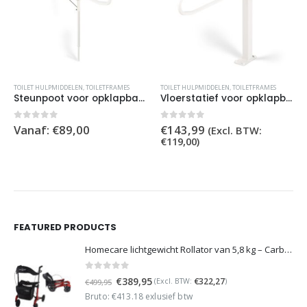
Dit product heeft meerdere variaties. Deze optie kan gekozen worden op de productpagina
ETSTOELEN
TOILET HULPMIDDELEN
,
TOILETVERHOGER
,
TOILETFRAMES
TOILET HULPMIDDELEN
,
TOILETFRAMES
Steunpoot voor opklapbare toiletbeugel
Vloerstatief voor opklapbare toiletbeugel
0
out of 5
0
out of 5
Vanaf:
€
89,00
€
143,99
(Excl. BTW:
€
119,00
)
FEATURED PRODUCTS
Homecare lichtgewicht Rollator van 5,8 kg – Carbon rollator tot 150 kg draaggewicht – Dubbel opvouwbaar en inclusief reistas - Rood
0
out of 5
Oorspronkelijke
Huidige
€
389,95
€
322,27
(Excl. BTW:
)
€
499,95
prijs
prijs
Bruto: €413.18 exlusief btw