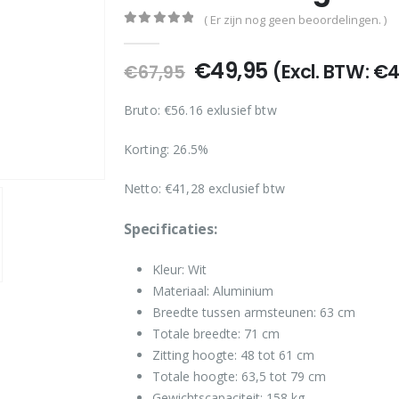
( Er zijn nog geen beoordelingen. )
0
out of 5
Oorspronkelijke
Huidige
€
49,95
(Excl. BTW:
€
4
€
67,95
prijs
prijs
was:
is:
Bruto: €56.16 exlusief btw
€67,95.
€49,95.
Korting: 26.5%
Netto:
€
41,28
exclusief btw
Specificaties:
Kleur: Wit
Materiaal: Aluminium
Breedte tussen armsteunen: 63 cm
Totale breedte: 71 cm
Zitting hoogte: 48 tot 61 cm
Totale hoogte: 63,5 tot 79 cm
Gewichtscapaciteit: 158 kg