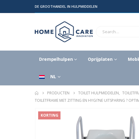
DE GROOTHANDEL IN HULPMIDDELEN
Drempelhulpen
Oprijplaten
Mobil
NL
PRODUCTEN
TOILET HULPMIDDELEN
,
TOILETF
TOILETFRAME MET ZITTING EN HYGI?NE UITSPARING ? OP
KORTING