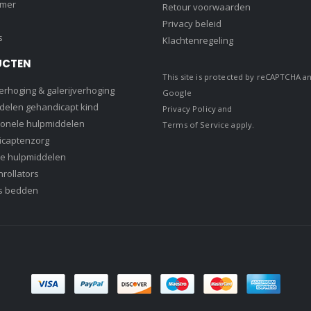
amer
Retour voorwaarden
Privacy beleid
s
Klachtenregeling
UCTEN
This site is protected by reCAPTCHA a
rhoging & galerijverhoging
Google
delen gehandicapt kind
Privacy Policy
and
ionele hulpmiddelen
Terms of Service
apply.
captenzorg
e hulpmiddelen
rollators
s bedden