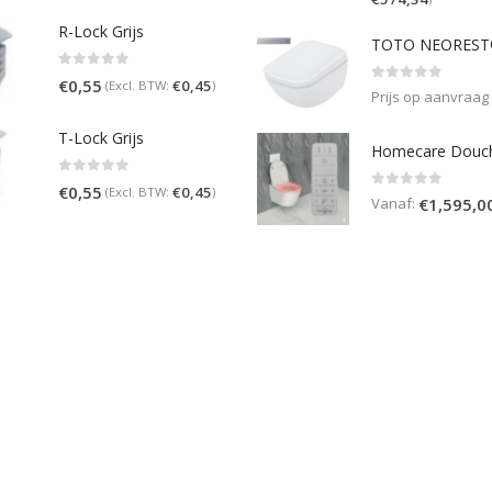
R-Lock Grijs
0
out of 5
€
0,55
€
0,45
(Excl. BTW:
)
0
out of 5
Prijs op aanvraag
T-Lock Grijs
0
out of 5
€
0,55
€
0,45
(Excl. BTW:
)
0
out of 5
Vanaf:
€
1,595,0