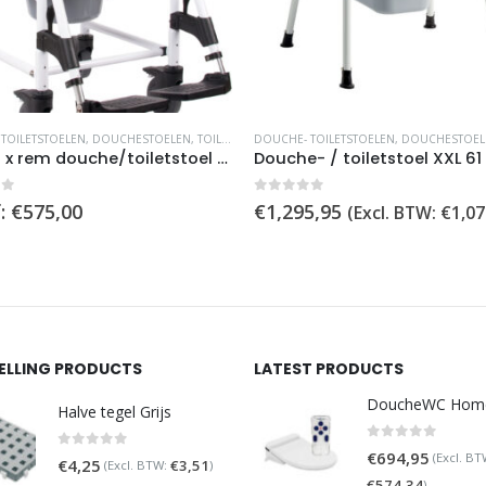
 kan gekozen worden op de productpagina
TOILETSTOELEN
,
DOUCHESTOELEN
,
TOILETSTOELEN
DOUCHE- TOILETSTOELEN
,
DOUCHESTOEL
Flora 4 x rem douche/toiletstoel + hoogte instelbaar
of 5
0
out of 5
:
€
575,00
€
1,295,95
(Excl. BTW:
€
1,07
SELLING PRODUCTS
LATEST PRODUCTS
Halve tegel Grijs
0
out of 5
€
694,95
(Excl. BT
0
out of 5
€
4,25
€
3,51
(Excl. BTW:
)
€
574,34
)