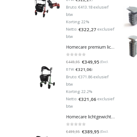
was:
is:
Bruto: €413.18 exlusief
€499,95.
€389,95.
btw
Korting: 22%
Netto:
exclusief
€
322,27
btw
Homecare premium lichtgewicht 5,4 kg - carbon rollator - 150 kg draaggewicht - Opvouwbaar - Groen - incl stokhouder
0
out of 5
Oorspronkelijke
Huidige
€
349,95
(Excl.
€
449,95
prijs
prijs
€
321,06
BTW:
)
was:
is:
Bruto: €371.86 exlusief
€449,95.
€349,95.
btw
Korting: 22.2%
Netto:
exclusief
€
321,06
btw
Homecare lichtgewicht Rollator van 5,8 kg – Carbon rollator tot 150 kg draaggewicht – Dubbel opvouwbaar en inclusief reistas - Groen
0
out of 5
Oorspronkelijke
Huidige
€
389,95
(Excl.
€
499,95
prijs
prijs