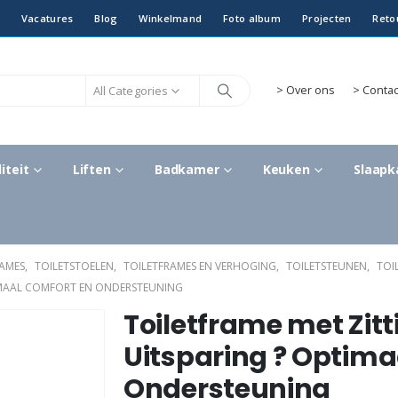
Vacatures
Blog
Winkelmand
Foto album
Projecten
Reto
All Categories
>
Over ons
> Contac
iteit
Liften
Badkamer
Keuken
Slaap
RAMES
,
TOILETSTOELEN
,
TOILETFRAMES EN VERHOGING
,
TOILETSTEUNEN
,
TOI
TIMAAL COMFORT EN ONDERSTEUNING
Toiletframe met Zit
Uitsparing ? Optima
Ondersteuning