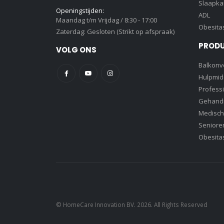
Slaapk
Openingstijden:
ADL
Maandag t/m Vrijdag / 8:30 - 17:00
Obesita
Zaterdag: Gesloten (Strikt op afspraak)
PROD
VOLG ONS
Balkonve
Hulpmid
Profess
Gehandi
Medisch
Senioren
Obesita
© HomeCare Innovation BV. 2026. All Rights Reserved