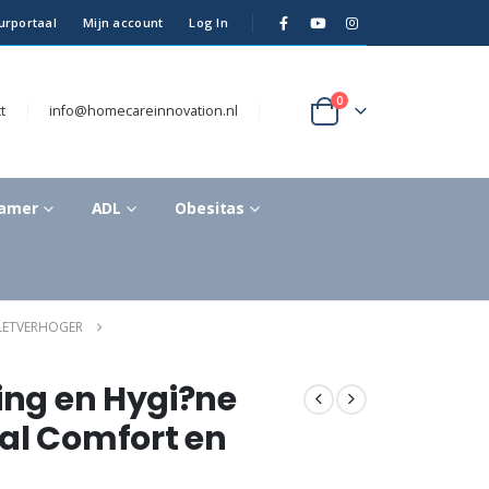
urportaal
Mijn account
Log In
0
t
info@homecareinnovation.nl
kamer
ADL
Obesitas
LETVERHOGER
ting en Hygi?ne
al Comfort en