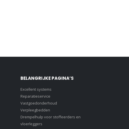
BELANGRIJKE PAGINA’S
Excellent systems
Reparatieservice
Vastgoedonderhoud
Verpleegbedden
Drempelhulp voor stoffeerders en
vloerleggers