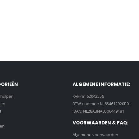
ORIEËN
ALGEMENE INFORMATIE:
lhulpen
Kvk-nr: 62042556
ten
BTW-nummer: NL854612920B01
t
IBAN: NL28ABNA0506449181
VOORWAARDEN & FAQ:
er
Algemene voorwaarden