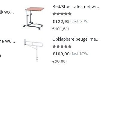
Bed/Stoel tafel met wielen (verstelbaar)
TOTO NEOREST® WX1 - incl. remote control
5.00
out of 5
€
122,95
(Excl. BTW:
€
101,61
)
Opklapbare beugel met steunpoot (verstelbaar)
Homecare Douche WC - Comfort plus 991 - Met brilverwarming
5.00
out of 5
€
109,00
(Excl. BTW:
0
€
90,08
)