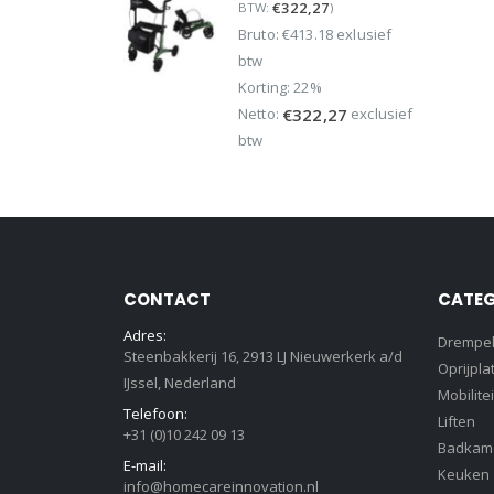
€
322,27
BTW:
)
was:
is:
Bruto: €413.18 exlusief
€499,95.
€389,95.
btw
Korting: 22%
Netto:
exclusief
€
322,27
btw
CONTACT
CATEG
Adres:
Drempe
Steenbakkerij 16, 2913 LJ Nieuwerkerk a/d
Oprijpla
IJssel, Nederland
Mobilitei
Telefoon:
Liften
+31 (0)10 242 09 13
Badkam
E-mail:
Keuken
info@homecareinnovation.nl