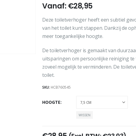
Vanaf:
€
28,95
Deze toiletverhoger heeft een subtiel ge
van het toilet kunt stappen. Dankzij de op
meer toegankelijke hoogte.
De toiletverhoger is gemaakt van duurzaam 
uitsparingen om persoonlijke reiniging te
zoveel mogelijk te verminderen. De toilet
toilet.
SKU:
HCB760545
HOOGTE
WISSEN
€
28,95