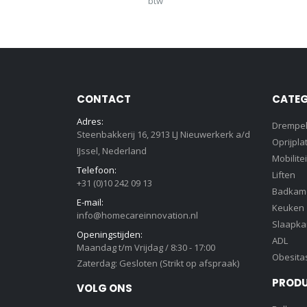
btw
CONTACT
CATEG
Adres:
Drempe
Steenbakkerij 16, 2913 LJ Nieuwerkerk a/d
Oprijpla
IJssel, Nederland
Mobilitei
Telefoon:
Liften
+31 (0)10 242 09 13
Badkam
E-mail:
Keuken
info@homecareinnovation.nl
Slaapk
Openingstijden:
ADL
Maandag t/m Vrijdag / 8:30 - 17:00
Obesita
Zaterdag: Gesloten (Strikt op afspraak)
PROD
VOLG ONS