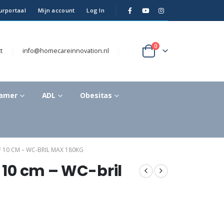
urportaal
Mijn account
Log In
0
t
info@homecareinnovation.nl
kamer
ADL
Obesitas
 10 CM – WC-BRIL MAX 180KG
f 10 cm – WC-bril