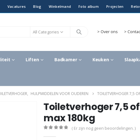
Vacatures
Blog
Winkelmand
Foto album
Projecten
Reto
All Categories
>
Over ons
> Contac
iteit
Liften
Badkamer
Keuken
Slaap
OILETVERHOGER
,
HULPMIDDELEN VOOR OUDEREN
TOILETVERHOGER 7,5 OF
Toiletverhoger 7,5 o
max 180kg
( Er zijn nog geen beoordelingen. )
0
out of 5