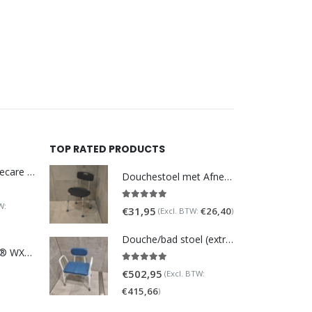
was:
€69,
Korting: 2
Netto:
€
4
TOP RATED PRODUCTS
DoucheWC Homecare – Pure 500R
Douchestoel met Afneembare Rugleuning ? Verstelbaar Douchekrukje ? Grijs
W:
5.00
out of 5
€
31,95
€
26,40
(Excl. BTW:
)
Douche/bad stoel (extra breed)
TOTO NEOREST® WX1 - incl. remote control
5.00
out of 5
€
502,95
(Excl. BTW:
€
415,66
)