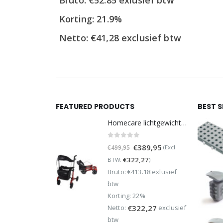
was:
is:
€63,95.
€49,95.
Korting: 21.9%
Netto:
€
41,28
exclusief btw
FEATURED PRODUCTS
BEST 
Homecare lichtgewicht Rollator van 5,8 kg – Carbon rollator tot 150 kg draaggewicht – Dubbel opvouwbaar en inclusief reistas - Rood
0
out of 5
Oorspronkelijke
Huidige
€
389,95
(Excl.
€
499,95
prijs
prijs
€
322,27
BTW:
)
was:
is:
Bruto: €413.18 exlusief
€499,95.
€389,95.
btw
Korting: 22%
Netto:
exclusief
€
322,27
btw