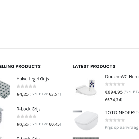
SELLING PRODUCTS
LATEST PRODUCTS
Halve tegel Grijs
0
out of 5
€
694,95
(Excl. BT
0
out of 5
€
4,25
€
3,51
(Excl. BTW:
)
€
574,34
)
R-Lock Grijs
0
out of 5
€
0,55
€
0,45
(Excl. BTW:
)
0
out of 5
Prijs op aanvraag
T-Lock Grijs