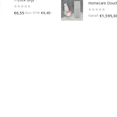
0
out of 5
€
0,55
€
0,45
(Excl. BTW:
)
0
out of 5
Vanaf:
€
1,595,0