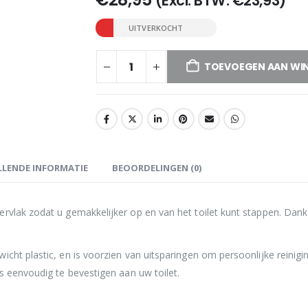
(Excl. BTW:
€
23,93
)
UITVERKOCHT
TOEVOEGEN AAN WI
LENDE INFORMATIE
BEOORDELINGEN (0)
rvlak zodat u gemakkelijker op en van het toilet kunt stappen. Dankz
cht plastic, en is voorzien van uitsparingen om persoonlijke reinigi
s eenvoudig te bevestigen aan uw toilet.