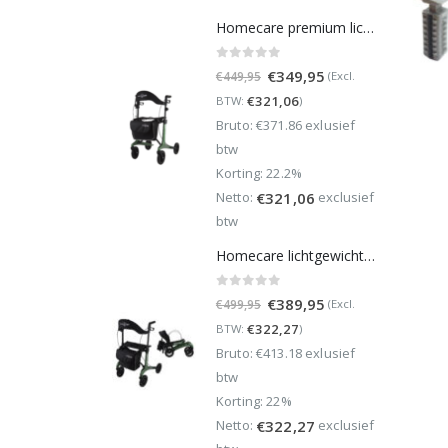
Homecare premium lichtgewicht 5,4 kg - carbon rollator - 150 kg draaggewicht - Opvouwbaar - Groen - incl stokhouder
0
out of 5
Oorspronkelijke
Huidige
€
349,95
(Excl.
€
449,95
prijs
prijs
€
321,06
BTW:
)
was:
is:
Bruto: €371.86 exlusief
€449,95.
€349,95.
btw
Korting: 22.2%
Netto:
exclusief
€
321,06
btw
Homecare lichtgewicht Rollator van 5,8 kg – Carbon rollator tot 150 kg draaggewicht – Dubbel opvouwbaar en inclusief reistas - Groen
0
out of 5
Oorspronkelijke
Huidige
€
389,95
(Excl.
€
499,95
prijs
prijs
€
322,27
BTW:
)
was:
is:
Bruto: €413.18 exlusief
€499,95.
€389,95.
btw
Korting: 22%
Netto:
exclusief
€
322,27