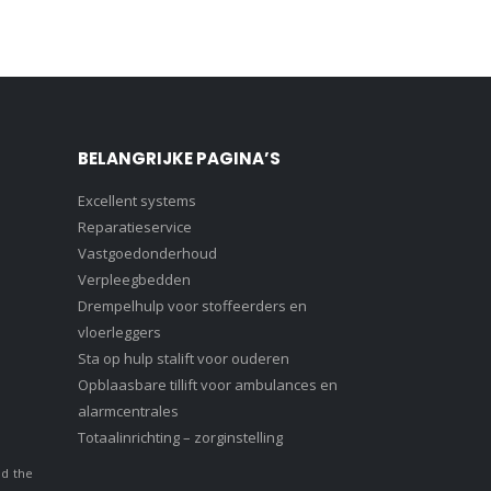
BELANGRIJKE PAGINA’S
Excellent systems
Reparatieservice
Vastgoedonderhoud
Verpleegbedden
Drempelhulp voor stoffeerders en
vloerleggers
Sta op hulp stalift voor ouderen
Opblaasbare tillift voor ambulances en
alarmcentrales
Totaalinrichting – zorginstelling
nd the