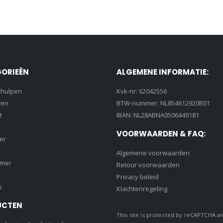
ORIEËN
ALGEMENE INFORMATIE:
lhulpen
Kvk-nr: 62042556
ten
BTW-nummer: NL854612920B01
t
IBAN: NL28ABNA0506449181
VOORWAARDEN & FAQ:
er
Algemene voorwaarden
amer
Retour voorwaarden
Privacy beleid
s
Klachtenregeling
UCTEN
This site is protected by reCAPTCHA a