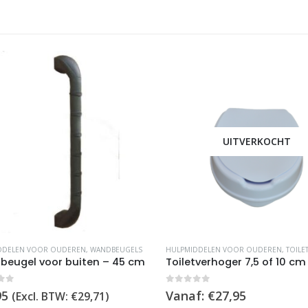
UITVERKOCHT
Dit product heeft meerdere variaties. Deze optie kan gekozen worden op de productpagina
DELEN VOOR OUDEREN
,
WANDBEUGELS
HULPMIDDELEN VOOR OUDEREN
,
TOILETFRAMES
ugel voor buiten – 45 cm
of 5
0
out of 5
5
Vanaf:
€
27,95
(Excl. BTW:
€
29,71
)