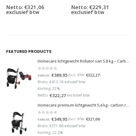
Netto:
€
321,06
Netto:
€
229,31
exclusief btw
exclusief btw
FEATURED PRODUCTS
Homecare lichtgewicht Rollator van 5,8 kg – Carbon rollator tot 150 kg draaggewicht – Dubbel opvouwbaar en inclusief reistas - Rood
0
out of 5
Oorspronkelijke
Huidige
€
389,95
€
322,27
(Excl. BTW:
)
€
499,95
prijs
prijs
Bruto: €413.18 exlusief btw
was:
is:
Korting: 22%
€499,95.
€389,95.
Netto:
exclusief btw
€
322,27
Homecare premium lichtgewicht 5,4 kg - carbon rollator - 150 kg draaggewicht - Opvouwbaar - Groen - incl stokhouder
0
out of 5
Oorspronkelijke
Huidige
€
349,95
€
321,06
(Excl. BTW:
)
€
449,95
prijs
prijs
Bruto: €371.86 exlusief btw
was:
is:
Korting: 22.2%