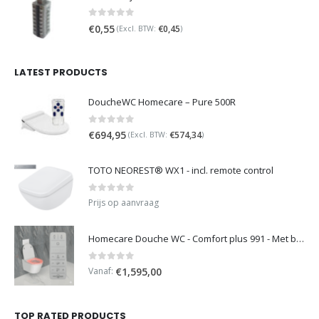
0
out of 5
€
0,55
€
0,45
(Excl. BTW:
)
LATEST PRODUCTS
DoucheWC Homecare – Pure 500R
0
out of 5
€
694,95
€
574,34
(Excl. BTW:
)
TOTO NEOREST® WX1 - incl. remote control
0
out of 5
Prijs op aanvraag
Homecare Douche WC - Comfort plus 991 - Met brilverwarming
0
out of 5
Vanaf:
€
1,595,00
TOP RATED PRODUCTS