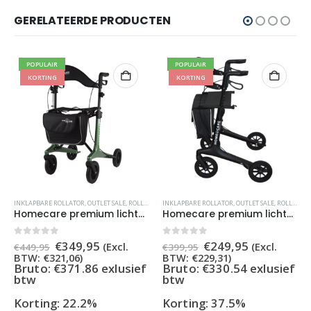
GERELATEERDE PRODUCTEN
POPULAIR
POPULAIR
KORTING
KORTING
INKLAPBARE ROLLATOR
,
OUTLET SALE
,
ROLLATORS
INKLAPBARE ROLLATOR
,
OUTLET SALE
,
ROLLATORS
Homecare premium lichtgewicht 5,4 kg – carbon rollator – 150 kg draaggewicht – Opvouwbaar – Groen – incl stokhouder
Homecare premium lichtgewicht 5,4 kg – carbon rollator – 150 kg draaggewicht – Opvouwbaar – zwart
Oorspronkelijke
Huidige
Oorspronkelijke
Huidige
0
out of 5
0
out of 5
€
349,95
€
249,95
(Excl.
(Excl.
€
449,95
€
399,95
prijs
prijs
prijs
prijs
BTW:
€
321,06
)
BTW:
€
229,31
)
was:
is:
was:
is:
Bruto: €371.86 exlusief
Bruto: €330.54 exlusief
€449,95.
€349,95.
€399,95.
€249,95.
btw
btw
Korting: 22.2%
Korting: 37.5%