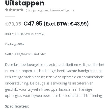
Uitstappen
( Er zijn nog geen beoordelingen. )
0
out of 5
Oorspronkelijke
Huidige
€
47,95
(Excl. BTW:
€
43,99
)
€
79,95
prijs
prijs
was:
is:
Bruto: €66.07 exlusief btw
€79,95.
€47,95.
Korting: 40%
Netto:
€
43,99
exclusief btw
Deze luxe bedbeugel biedt extra stabiliteit en veiligheid bij het
in- en uitstappen. De bedbeugel heeft zachte handgrepen en
een stevige stalen constructie voor optimale en comfortabele
ondersteuning. De beugel is eenvoudig te installeren en
geschikt voor vrijwel elk bedtype. Inclusief een handige
opbergtas voor bijvoorbeeld een boek of afstandsbediening.
Specificaties: