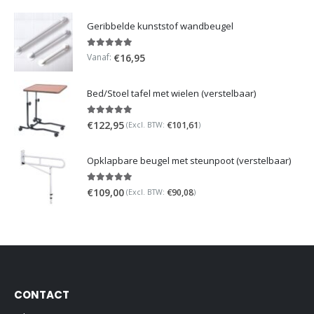
Geribbelde kunststof wandbeugel
5.00
out of 5
Vanaf:
€
16,95
Bed/Stoel tafel met wielen (verstelbaar)
5.00
out of 5
€
122,95
€
101,61
(Excl. BTW:
)
Opklapbare beugel met steunpoot (verstelbaar)
5.00
out of 5
€
109,00
€
90,08
(Excl. BTW:
)
CONTACT