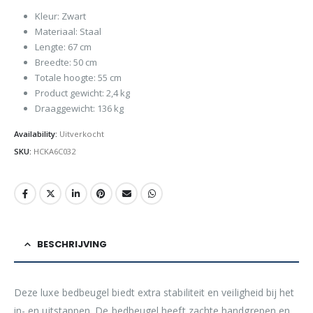
Kleur: Zwart
Materiaal: Staal
Lengte: 67 cm
Breedte: 50 cm
Totale hoogte: 55 cm
Product gewicht: 2,4 kg
Draaggewicht: 136 kg
Availability:
Uitverkocht
SKU:
HCKA6C032
BESCHRIJVING
Deze luxe bedbeugel biedt extra stabiliteit en veiligheid bij het
in- en uitstappen. De bedbeugel heeft zachte handgrepen en