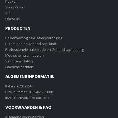
Keuken
Slaapkamer
ADL
Obesitas
PRODUCTEN
Balkonverhoging & galerijverhoging
Hulpmiddelen gehandicapt kind
Professionele hulpmiddelen Gehandicaptenzorg
Medische hulpmiddelen
Seniorenrollators
Obesitas bedden
ALGEMENE INFORMATIE:
Kvk-nr: 62042556
BTW-nummer: NL854612920B01
IBAN: NL28ABNA0506449181
VOORWAARDEN & FAQ:
Algemene voorwaarden