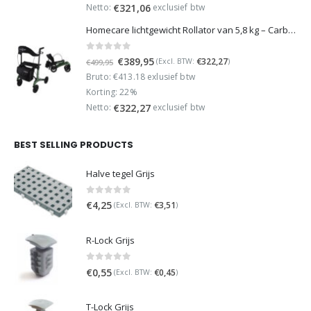
€449,95.
€349,95.
Netto:
exclusief btw
€
321,06
Homecare lichtgewicht Rollator van 5,8 kg – Carbon rollator tot 150 kg draaggewicht – Dubbel opvouwbaar en inclusief reistas - Groen
0
out of 5
Oorspronkelijke
Huidige
€
389,95
€
322,27
(Excl. BTW:
)
€
499,95
prijs
prijs
Bruto: €413.18 exlusief btw
was:
is:
Korting: 22%
€499,95.
€389,95.
Netto:
exclusief btw
€
322,27
BEST SELLING PRODUCTS
Halve tegel Grijs
0
out of 5
€
4,25
€
3,51
(Excl. BTW:
)
R-Lock Grijs
0
out of 5
€
0,55
€
0,45
(Excl. BTW:
)
T-Lock Grijs