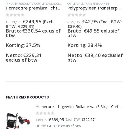
INKLAPBARE ROLLATOR
,
OUTLET SALE
,
ROLLATORS
OUTLET SALE
,
TRANSFERPLANKEN
Homecare premium lichtgewicht 5,4 kg – carbon rollator – 150 kg draaggewicht – Opvouwbaar – blauw
Polypropyleen transferplank tot 100 kg
Oorspronkelijke
Huidige
Oorspronkelijke
Huidige
0
out of 5
0
out of 5
€
249,95
€
42,95
(Excl.
(Excl. BTW:
€
399,95
€
59,95
prijs
prijs
prijs
prijs
BTW:
€
229,31
)
€
39,40
)
was:
is:
was:
is:
Bruto: €330.54 exlusief
Bruto: €49.55 exlusief
€399,95.
€249,95.
€59,95.
€42,95.
btw
btw
Korting: 37.5%
Korting: 28.4%
Netto:
€
229,31
Netto:
€
39,40
exclusief
exclusief btw
btw
FEATURED PRODUCTS
Homecare lichtgewicht Rollator van 5,8 kg – Carbon rollator tot 150 kg draaggewicht – Dubbel opvouwbaar en inclusief reistas - Rood
0
out of 5
Oorspronkelijke
Huidige
€
389,95
€
322,27
(Excl. BTW:
)
€
499,95
prijs
prijs
Bruto: €413.18 exlusief btw