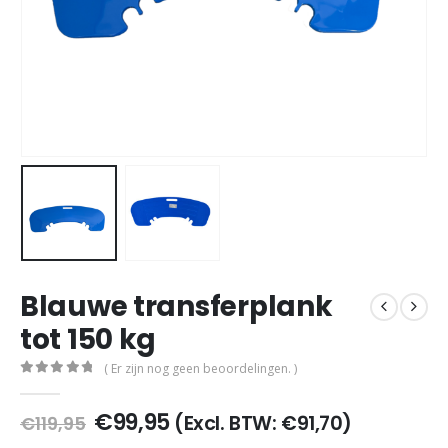
Blauwe transferplank
tot 150 kg
( Er zijn nog geen beoordelingen. )
0
out of 5
Oorspronkelijke
Huidige
€
99,95
(Excl. BTW:
€
91,70
)
€
119,95
prijs
prijs