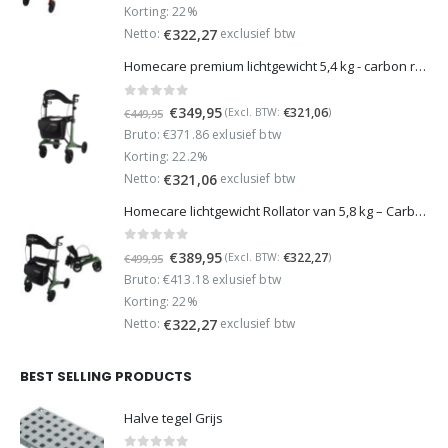
was:
is:
Korting: 22%
€499,95.
€389,95.
Netto:
exclusief btw
€
322,27
Homecare premium lichtgewicht 5,4 kg - carbon rollator - 150 kg draaggewicht - Opvouwbaar - Groen - incl stokhouder
0
out of 5
Oorspronkelijke
Huidige
€
349,95
€
321,06
(Excl. BTW:
)
€
449,95
prijs
prijs
Bruto: €371.86 exlusief btw
was:
is:
Korting: 22.2%
€449,95.
€349,95.
Netto:
exclusief btw
€
321,06
Homecare lichtgewicht Rollator van 5,8 kg – Carbon rollator tot 150 kg draaggewicht – Dubbel opvouwbaar en inclusief reistas - Groen
0
out of 5
Oorspronkelijke
Huidige
€
389,95
€
322,27
(Excl. BTW:
)
€
499,95
prijs
prijs
Bruto: €413.18 exlusief btw
was:
is:
Korting: 22%
€499,95.
€389,95.
Netto:
exclusief btw
€
322,27
BEST SELLING PRODUCTS
Halve tegel Grijs