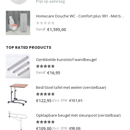
Prijs op aanvraag
Homecare Douche WC - Comfort plus 991 - Met brilverwarming
0
out of 5
Vanaf:
€
1,595,00
TOP RATED PRODUCTS
Geribbelde kunststof wandbeugel
5.00
out of 5
Vanaf:
€
16,95
Bed/Stoel tafel met wielen (verstelbaar)
5.00
out of 5
€
122,95
€
101,61
(Excl. BTW:
)
Opklapbare beugel met steunpoot (verstelbaar)
5.00
out of 5
€
109,00
€
90,08
(Excl. BTW:
)