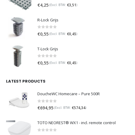
0
out of 5
€
4,25
€
3,51
(Excl. BTW:
)
R-Lock Grijs
0
out of 5
€
0,55
€
0,45
(Excl. BTW:
)
T-Lock Grijs
0
out of 5
€
0,55
€
0,45
(Excl. BTW:
)
LATEST PRODUCTS
DoucheWC Homecare – Pure 500R
0
out of 5
€
694,95
€
574,34
(Excl. BTW:
)
TOTO NEOREST® WX1 - incl. remote control
0
out of 5