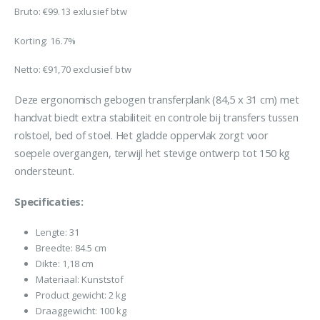
was:
is:
Bruto: €99.13 exlusief btw
€119,95.
€99,95.
Korting: 16.7%
Netto:
€
91,70
exclusief btw
Deze ergonomisch gebogen transferplank (84,5 x 31 cm) met
handvat biedt extra stabiliteit en controle bij transfers tussen
rolstoel, bed of stoel. Het gladde oppervlak zorgt voor
soepele overgangen, terwijl het stevige ontwerp tot 150 kg
ondersteunt.
Specificaties:
Lengte: 31
Breedte: 84.5 cm
Dikte: 1,18 cm
Materiaal: Kunststof
Product gewicht: 2 kg
Draaggewicht: 100 kg