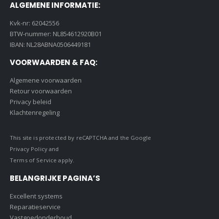
ALGEMENE INFORMATIE:
Kvk-nr: 62042556
BTW-nummer: NL854612920B01
IBAN: NL28ABNA0506449181
VOORWAARDEN & FAQ:
Algemene voorwaarden
Retour voorwaarden
Privacy beleid
Klachtenregeling
This site is protected by reCAPTCHA and the Google
Privacy Policy
and
Terms of Service
apply.
BELANGRIJKE PAGINA’S
Excellent systems
Reparatieservice
Vastgoedonderhoud