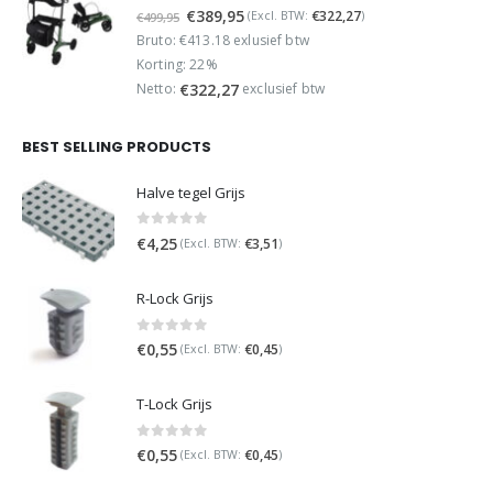
0
out of 5
Oorspronkelijke
Huidige
€
389,95
€
322,27
(Excl. BTW:
)
€
499,95
prijs
prijs
Bruto: €413.18 exlusief btw
was:
is:
Korting: 22%
€499,95.
€389,95.
Netto:
exclusief btw
€
322,27
BEST SELLING PRODUCTS
Halve tegel Grijs
0
out of 5
€
4,25
€
3,51
(Excl. BTW:
)
R-Lock Grijs
0
out of 5
€
0,55
€
0,45
(Excl. BTW:
)
T-Lock Grijs
0
out of 5
€
0,55
€
0,45
(Excl. BTW:
)