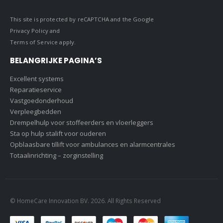
This site is protected by reCAPTCHA and the Google
Privacy Policy
and
Terms of Service
apply.
BELANGRIJKE PAGINA’S
Excellent systems
Reparatieservice
Vastgoedonderhoud
Verpleegbedden
Drempelhulp voor stoffeerders en vloerleggers
Sta op hulp stalift voor ouderen
Opblaasbare tillift voor ambulances en alarmcentrales
Totaalinrichting – zorginstelling
© HomeCare Innovation BV. 2026. All Rights Reserved