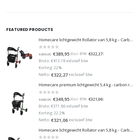
FEATURED PRODUCTS
Homecare lichtgewicht Rollator van 5,8 kg – Carbon rollator tot 150 kg draaggewicht – Dubbel opvouwbaar en inclusief reistas - Rood
0
out of 5
Oorspronkelijke
Huidige
€
389,95
€
322,27
(Excl. BTW:
)
€
499,95
prijs
prijs
Bruto: €413.18 exlusief btw
was:
is:
Korting: 22%
€499,95.
€389,95.
Netto:
exclusief btw
€
322,27
Homecare premium lichtgewicht 5,4 kg - carbon rollator - 150 kg draaggewicht - Opvouwbaar - Groen - incl stokhouder
0
out of 5
Oorspronkelijke
Huidige
€
349,95
€
321,06
(Excl. BTW:
)
€
449,95
prijs
prijs
Bruto: €371.86 exlusief btw
was:
is:
Korting: 22.2%
€449,95.
€349,95.
Netto:
exclusief btw
€
321,06
Homecare lichtgewicht Rollator van 5,8 kg – Carbon rollator tot 150 kg draaggewicht – Dubbel opvouwbaar en inclusief reistas - Groen