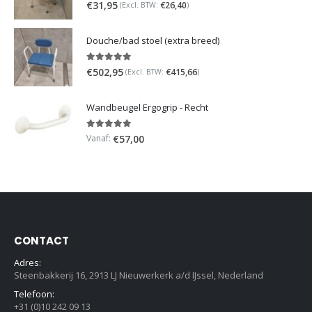
5.00
out of 5
€
31,95
€
26,40
(Excl. BTW:
)
Douche/bad stoel (extra breed)
5.00
out of 5
€
502,95
€
415,66
(Excl. BTW:
)
Wandbeugel Ergogrip - Recht
5.00
out of 5
Vanaf:
€
57,00
CONTACT
Adres:
Steenbakkerij 16, 2913 LJ Nieuwerkerk a/d IJssel, Nederland
Telefoon:
+31 (0)10 242 09 13