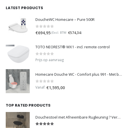
LATEST PRODUCTS
DoucheWC Homecare – Pure 500R
0
out of 5
€
694,95
€
574,34
(Excl. BTW:
)
TOTO NEOREST® WX1 - incl. remote control
0
out of 5
Prijs op aanvraag
Homecare Douche WC - Comfort plus 991 - Met brilverwarming
0
out of 5
Vanaf:
€
1,595,00
TOP RATED PRODUCTS
Douchestoel met Afneembare Rugleuning ? Verstelbaar Douchekrukje ? Grijs