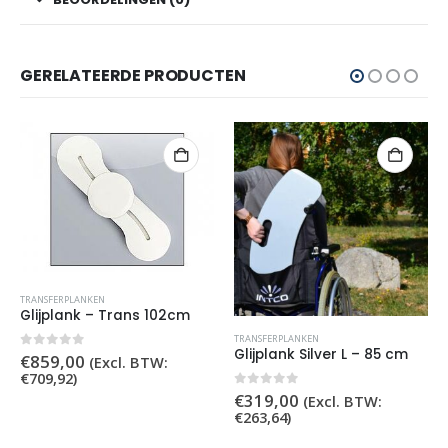
GERELATEERDE PRODUCTEN
TRANSFERPLANKEN
Glijplank – Trans 102cm
TRANSFERPLANKEN
Glijplank Silver L – 85 cm
0
out of 5
€
859,00
(Excl. BTW:
€
709,92
)
0
out of 5
€
319,00
(Excl. BTW:
€
263,64
)