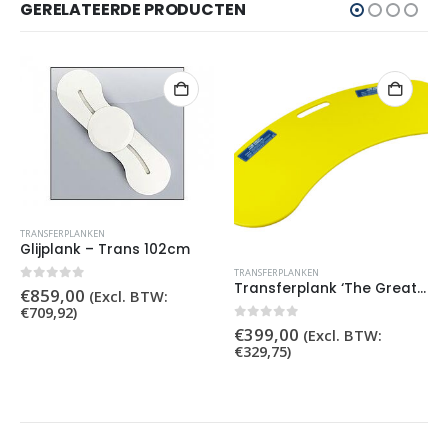
GERELATEERDE PRODUCTEN
TRANSFERPLANKEN
Glijplank – Trans 102cm
TRANSFERPLANKEN
Transferplank ‘The Great’ 80CM
0
out of 5
€
859,00
(Excl. BTW:
€
709,92
)
0
out of 5
€
399,00
(Excl. BTW:
€
329,75
)