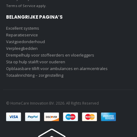
Terms of Service
apply.
BELANGRIJKE PAGINA’S
Excellent systems
Reparatieservice
Vastgoedonderhoud
Verpleegbedden
Drempelhulp voor stoffeerders en vloerleggers
Sta op hulp stalift voor ouderen
Opblaasbare tillift voor ambulances en alarmcentrales
Totaalinrichting – zorginstelling
© HomeCare Innovation BV. 2026. All Rights Reserved