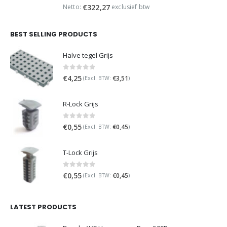
€499,95.
€389,95.
Netto:
exclusief btw
€
322,27
BEST SELLING PRODUCTS
Halve tegel Grijs
0
out of 5
€
4,25
€
3,51
(Excl. BTW:
)
R-Lock Grijs
0
out of 5
€
0,55
€
0,45
(Excl. BTW:
)
T-Lock Grijs
0
out of 5
€
0,55
€
0,45
(Excl. BTW:
)
LATEST PRODUCTS