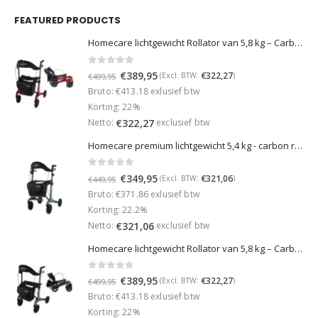
FEATURED PRODUCTS
Homecare lichtgewicht Rollator van 5,8 kg – Carbon rollator tot 150 kg draaggewicht – Dubbel opvouwbaar en inclusief reistas - Rood
0
out of 5
Oorspronkelijke
Huidige
€
389,95
€
322,27
(Excl. BTW:
)
€
499,95
prijs
prijs
Bruto: €413.18 exlusief btw
was:
is:
Korting: 22%
€499,95.
€389,95.
Netto:
exclusief btw
€
322,27
Homecare premium lichtgewicht 5,4 kg - carbon rollator - 150 kg draaggewicht - Opvouwbaar - Groen - incl stokhouder
0
out of 5
Oorspronkelijke
Huidige
€
349,95
€
321,06
(Excl. BTW:
)
€
449,95
prijs
prijs
Bruto: €371.86 exlusief btw
was:
is:
Korting: 22.2%
€449,95.
€349,95.
Netto:
exclusief btw
€
321,06
Homecare lichtgewicht Rollator van 5,8 kg – Carbon rollator tot 150 kg draaggewicht – Dubbel opvouwbaar en inclusief reistas - Groen
0
out of 5
Oorspronkelijke
Huidige
€
389,95
€
322,27
(Excl. BTW:
)
€
499,95
prijs
prijs
Bruto: €413.18 exlusief btw
was:
is:
Korting: 22%