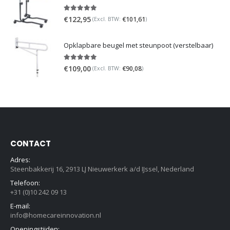
5.00
out of 5
€
122,95
€
101,61
(Excl. BTW:
)
Opklapbare beugel met steunpoot (verstelbaar)
5.00
out of 5
€
109,00
€
90,08
(Excl. BTW:
)
CONTACT
Adres:
Steenbakkerij 16, 2913 LJ Nieuwerkerk a/d IJssel, Nederland
Telefoon:
+31 (0)10 242 09 13
E-mail:
info@homecareinnovation.nl
Openingstijden: