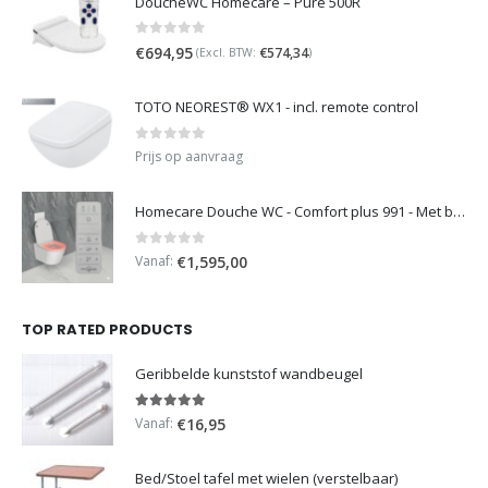
DoucheWC Homecare – Pure 500R
0
out of 5
€
694,95
€
574,34
(Excl. BTW:
)
TOTO NEOREST® WX1 - incl. remote control
0
out of 5
Prijs op aanvraag
Homecare Douche WC - Comfort plus 991 - Met brilverwarming
0
out of 5
Vanaf:
€
1,595,00
TOP RATED PRODUCTS
Geribbelde kunststof wandbeugel
5.00
out of 5
Vanaf:
€
16,95
Bed/Stoel tafel met wielen (verstelbaar)