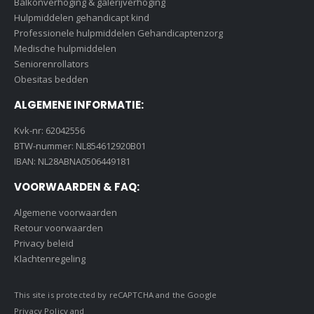
Balkonverhoging & galerijverhoging
Hulpmiddelen gehandicapt kind
Professionele hulpmiddelen Gehandicaptenzorg
Medische hulpmiddelen
Seniorenrollators
Obesitas bedden
ALGEMENE INFORMATIE:
Kvk-nr: 62042556
BTW-nummer: NL854612920B01
IBAN: NL28ABNA0506449181
VOORWAARDEN & FAQ:
Algemene voorwaarden
Retour voorwaarden
Privacy beleid
Klachtenregeling
This site is protected by reCAPTCHA and the Google
Privacy Policy
and