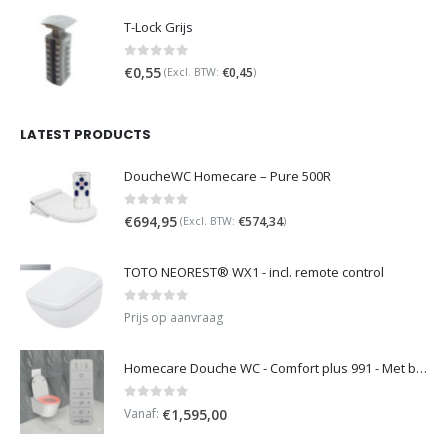
T-Lock Grijs
0
out of 5
€
0,55
€
0,45
(Excl. BTW:
)
LATEST PRODUCTS
DoucheWC Homecare – Pure 500R
0
out of 5
€
694,95
€
574,34
(Excl. BTW:
)
TOTO NEOREST® WX1 - incl. remote control
0
out of 5
Prijs op aanvraag
Homecare Douche WC - Comfort plus 991 - Met brilverwarming
0
out of 5
Vanaf:
€
1,595,00