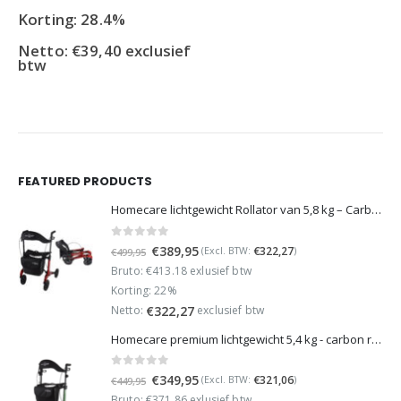
 28.4%
Korting: 22
39,40
exclusief
Netto:
€
32
exclusief b
FEATURED PRODUCTS
Homecare lichtgewicht Rollator van 5,8 kg – Carbon rollator tot 150 kg draaggewicht – Dubbel opvouwbaar en inclusief reistas - Rood
0
out of 5
Oorspronkelijke
Huidige
€
389,95
€
322,27
(Excl. BTW:
)
€
499,95
prijs
prijs
Bruto: €413.18 exlusief btw
was:
is:
Korting: 22%
€499,95.
€389,95.
Netto:
exclusief btw
€
322,27
Homecare premium lichtgewicht 5,4 kg - carbon rollator - 150 kg draaggewicht - Opvouwbaar - Groen - incl stokhouder
0
out of 5
Oorspronkelijke
Huidige
€
349,95
€
321,06
(Excl. BTW:
)
€
449,95
prijs
prijs
Bruto: €371.86 exlusief btw