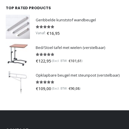
TOP RATED PRODUCTS
Geribbelde kunststof wandbeugel
5.00
out of 5
Vanaf:
€
16,95
Bed/Stoel tafel met wielen (verstelbaar)
5.00
out of 5
€
122,95
€
101,61
(Excl. BTW:
)
Opklapbare beugel met steunpoot (verstelbaar)
5.00
out of 5
€
109,00
€
90,08
(Excl. BTW:
)