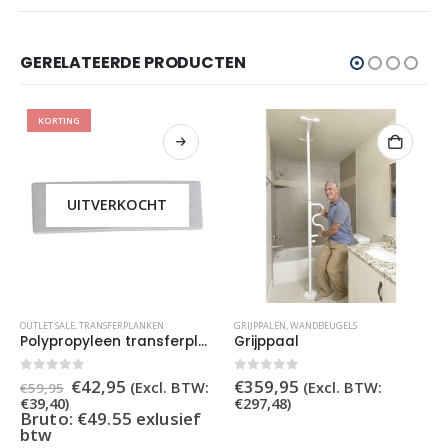
GERELATEERDE PRODUCTEN
POPULAIR
KORTING
VERKOCHT
ANSFERPLANKEN
GRIJPPALEN
,
WANDBEUGELS
INKLAPBARE ROLLAT
Polypropyleen transferplank tot 100 kg
Grijppaal
rspronkelijke
Huidige
Oors
5
0
out of 5
0
out of 5
2,95
€
359,95
€
34
(Excl. BTW:
(Excl. BTW:
€
449,95
js
prijs
prijs
€
297,48
)
BTW:
€
321,06
s:
is:
was:
9.55 exlusief
Bruto: €371
,95.
€42,95.
€449
btw