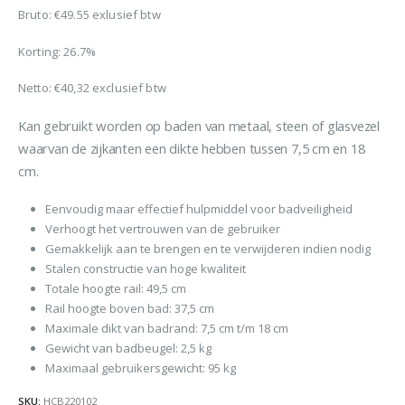
was:
is:
Bruto: €49.55 exlusief btw
€59,95.
€43,95.
Korting: 26.7%
Netto:
€
40,32
exclusief btw
Kan gebruikt worden op baden van metaal, steen of glasvezel
waarvan de zijkanten een dikte hebben tussen 7,5 cm en 18
cm.
Eenvoudig maar effectief hulpmiddel voor badveiligheid
Verhoogt het vertrouwen van de gebruiker
Gemakkelijk aan te brengen en te verwijderen indien nodig
Stalen constructie van hoge kwaliteit
Totale hoogte rail: 49,5 cm
Rail hoogte boven bad: 37,5 cm
Maximale dikt van badrand: 7,5 cm t/m 18 cm
Gewicht van badbeugel: 2,5 kg
Maximaal gebruikersgewicht: 95 kg
SKU:
HCB220102