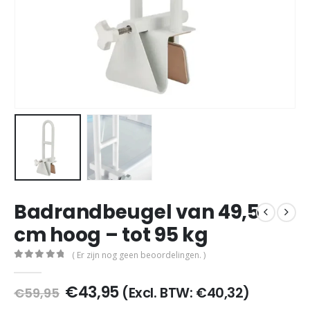
Badrandbeugel van 49,5
cm hoog – tot 95 kg
( Er zijn nog geen beoordelingen. )
0
out of 5
Oorspronkelijke
Huidige
€
43,95
(Excl. BTW:
€
40,32
)
€
59,95
prijs
prijs