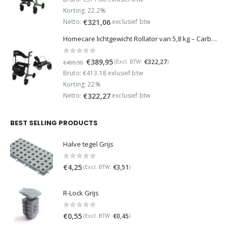
was:
is:
Korting: 22.2%
€449,95.
€349,95.
Netto:
exclusief btw
€
321,06
Homecare lichtgewicht Rollator van 5,8 kg – Carbon rollator tot 150 kg draaggewicht – Dubbel opvouwbaar en inclusief reistas - Groen
0
out of 5
Oorspronkelijke
Huidige
€
389,95
€
322,27
(Excl. BTW:
)
€
499,95
prijs
prijs
Bruto: €413.18 exlusief btw
was:
is:
Korting: 22%
€499,95.
€389,95.
Netto:
exclusief btw
€
322,27
BEST SELLING PRODUCTS
Halve tegel Grijs
0
out of 5
€
4,25
€
3,51
(Excl. BTW:
)
R-Lock Grijs
0
out of 5
€
0,55
€
0,45
(Excl. BTW:
)