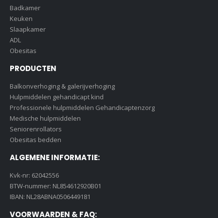
Badkamer
Keuken
Slaapkamer
ADL
Obesitas
PRODUCTEN
Balkonverhoging & galerijverhoging
Hulpmiddelen gehandicapt kind
Professionele hulpmiddelen Gehandicaptenzorg
Medische hulpmiddelen
Seniorenrollators
Obesitas bedden
ALGEMENE INFORMATIE:
Kvk-nr: 62042556
BTW-nummer: NL854612920B01
IBAN: NL28ABNA0506449181
VOORWAARDEN & FAQ: