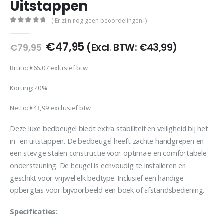
Uitstappen
( Er zijn nog geen beoordelingen. )
0
out of 5
Oorspronkelijke
Huidige
€
47,95
(Excl. BTW:
€
43,99
)
€
79,95
prijs
prijs
was:
is:
Bruto: €66.07 exlusief btw
€79,95.
€47,95.
Korting: 40%
Netto:
€
43,99
exclusief btw
Deze luxe bedbeugel biedt extra stabiliteit en veiligheid bij het
in- en uitstappen. De bedbeugel heeft zachte handgrepen en
een stevige stalen constructie voor optimale en comfortabele
ondersteuning. De beugel is eenvoudig te installeren en
geschikt voor vrijwel elk bedtype. Inclusief een handige
opbergtas voor bijvoorbeeld een boek of afstandsbediening.
Specificaties: