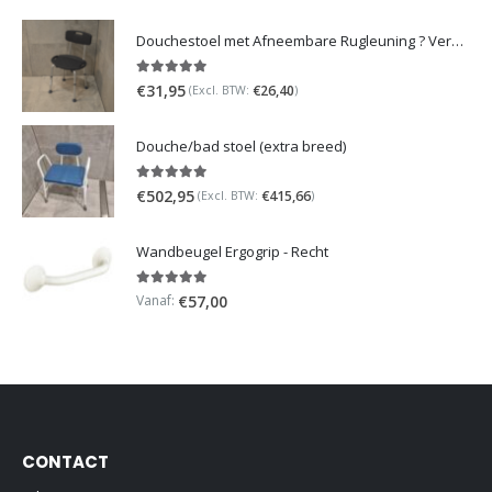
Douchestoel met Afneembare Rugleuning ? Verstelbaar Douchekrukje ? Grijs
5.00
out of 5
€
31,95
€
26,40
(Excl. BTW:
)
Douche/bad stoel (extra breed)
5.00
out of 5
€
502,95
€
415,66
(Excl. BTW:
)
Wandbeugel Ergogrip - Recht
5.00
out of 5
Vanaf:
€
57,00
CONTACT