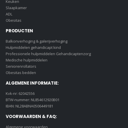
Keuken
Slaapkamer
ADL
Obesitas
PRODUCTEN
Balkonverhoging & galerijverhoging
Hulpmiddelen gehandicapt kind
Professionele hulpmiddelen Gehandicaptenzorg
Medische hulpmiddelen
Seniorenrollators
Obesitas bedden
ALGEMENE INFORMATIE:
Kvk-nr: 62042556
BTW-nummer: NL854612920B01
IBAN: NL28ABNA0506449181
VOORWAARDEN & FAQ:
Algemene voorwaarden