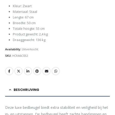
Kleur: Zwart
Materiaal: Staal
Lengte: 67 cm
Breedte: 50 cm
Totale hoogte: 55 cm
Product gewicht: 2,4 kg
Draaggewicht: 136 kg
Availability:
Uitverkocht
SKU:
HCKA6C032
BESCHRIJVING
Deze luxe bedbeugel biedt extra stabiliteit en veiligheid bij het
in- en uitstappen. De bedbeugel heeft zachte handgrepen en