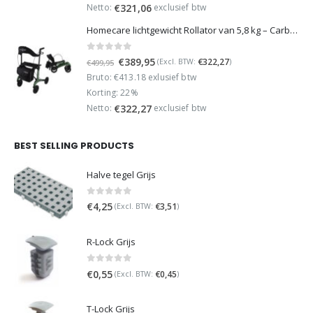
€449,95.
€349,95.
Netto:
exclusief btw
€
321,06
Homecare lichtgewicht Rollator van 5,8 kg – Carbon rollator tot 150 kg draaggewicht – Dubbel opvouwbaar en inclusief reistas - Groen
0
out of 5
Oorspronkelijke
Huidige
€
389,95
€
322,27
(Excl. BTW:
)
€
499,95
prijs
prijs
Bruto: €413.18 exlusief btw
was:
is:
Korting: 22%
€499,95.
€389,95.
Netto:
exclusief btw
€
322,27
BEST SELLING PRODUCTS
Halve tegel Grijs
0
out of 5
€
4,25
€
3,51
(Excl. BTW:
)
R-Lock Grijs
0
out of 5
€
0,55
€
0,45
(Excl. BTW:
)
T-Lock Grijs