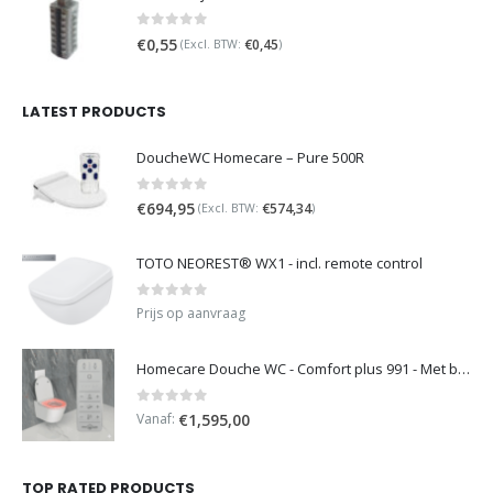
0
out of 5
€
0,55
€
0,45
(Excl. BTW:
)
LATEST PRODUCTS
DoucheWC Homecare – Pure 500R
0
out of 5
€
694,95
€
574,34
(Excl. BTW:
)
TOTO NEOREST® WX1 - incl. remote control
0
out of 5
Prijs op aanvraag
Homecare Douche WC - Comfort plus 991 - Met brilverwarming
0
out of 5
Vanaf:
€
1,595,00
TOP RATED PRODUCTS