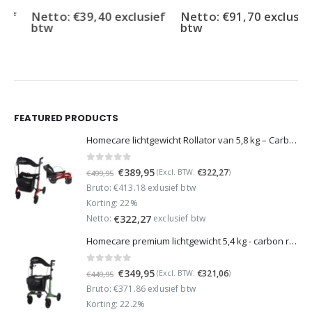
Netto:
€
39,40
exclusief
Netto:
€
91,70
exclusief
btw
btw
FEATURED PRODUCTS
Homecare lichtgewicht Rollator van 5,8 kg – Carbon rollator tot 150 kg draaggewicht – Dubbel opvouwbaar en inclusief reistas - Rood
0
out of 5
Oorspronkelijke
Huidige
€
389,95
€
322,27
(Excl. BTW:
)
€
499,95
prijs
prijs
Bruto: €413.18 exlusief btw
was:
is:
Korting: 22%
€499,95.
€389,95.
Netto:
exclusief btw
€
322,27
Homecare premium lichtgewicht 5,4 kg - carbon rollator - 150 kg draaggewicht - Opvouwbaar - Groen - incl stokhouder
0
out of 5
Oorspronkelijke
Huidige
€
349,95
€
321,06
(Excl. BTW:
)
€
449,95
prijs
prijs
Bruto: €371.86 exlusief btw
was:
is:
Korting: 22.2%