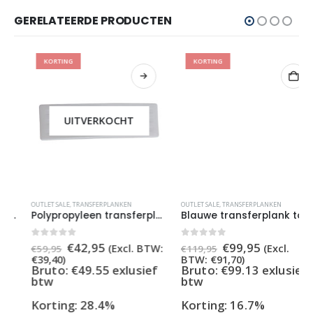
GERELATEERDE PRODUCTEN
KORTING
KORTING
UITVERKOCHT
OUTLET SALE
,
TRANSFERPLANKEN
OUTLET SALE
,
TRANSFERPLANKEN
Polypropyleen transferplank tot 100 kg
Blauwe transferplank tot 150 kg
Oorspronkelijke
Huidige
Oorspronkelijke
Huidige
0
out of 5
0
out of 5
€
42,95
€
99,95
(Excl. BTW:
(Excl.
€
59,95
€
119,95
prijs
prijs
prijs
prijs
€
39,40
)
BTW:
€
91,70
)
was:
is:
was:
is:
Bruto: €49.55 exlusief
Bruto: €99.13 exlusief
€59,95.
€42,95.
€119,95.
€99,95.
btw
btw
Korting: 28.4%
Korting: 16.7%