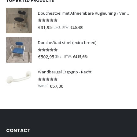
TOP RATED PRODUCTS
Douchestoel met Afneembare Rugleuning ? Verstelbaar Douchekrukje ? Grijs
5.00
out of 5
€
31,95
€
26,40
(Excl. BTW:
)
Douche/bad stoel (extra breed)
5.00
out of 5
€
502,95
€
415,66
(Excl. BTW:
)
Wandbeugel Ergogrip - Recht
5.00
out of 5
Vanaf:
€
57,00
CONTACT