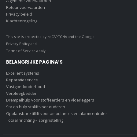
Algemene voorwaarden
Retour voorwaarden
Privacy beleid
Klachtenregeling
This site is protected by reCAPTCHA and the Google
Privacy Policy
and
Terms of Service
apply.
BELANGRIJKE PAGINA’S
Excellent systems
Reparatieservice
Vastgoedonderhoud
Verpleegbedden
Drempelhulp voor stoffeerders en vloerleggers
Sta op hulp stalift voor ouderen
Opblaasbare tillift voor ambulances en alarmcentrales
Totaalinrichting – zorginstelling