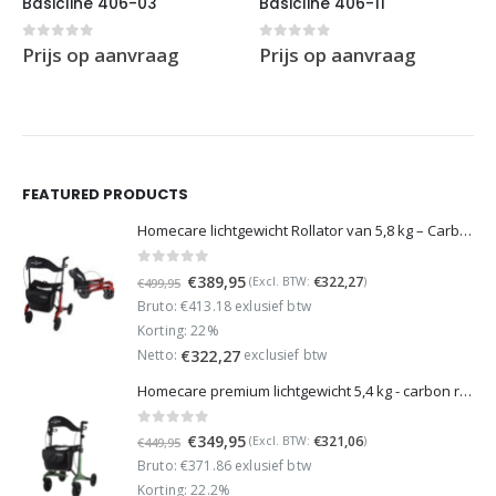
Basicline 406-03
Basicline 406-11
0
out of 5
0
out of 5
Prijs op aanvraag
Prijs op aanvraag
FEATURED PRODUCTS
Homecare lichtgewicht Rollator van 5,8 kg – Carbon rollator tot 150 kg draaggewicht – Dubbel opvouwbaar en inclusief reistas - Rood
0
out of 5
Oorspronkelijke
Huidige
€
389,95
€
322,27
(Excl. BTW:
)
€
499,95
prijs
prijs
Bruto: €413.18 exlusief btw
was:
is:
Korting: 22%
€499,95.
€389,95.
Netto:
exclusief btw
€
322,27
Homecare premium lichtgewicht 5,4 kg - carbon rollator - 150 kg draaggewicht - Opvouwbaar - Groen - incl stokhouder
0
out of 5
Oorspronkelijke
Huidige
€
349,95
€
321,06
(Excl. BTW:
)
€
449,95
prijs
prijs
Bruto: €371.86 exlusief btw
was:
is:
Korting: 22.2%