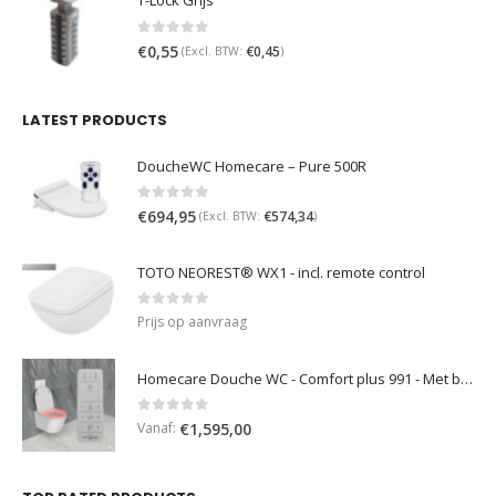
T-Lock Grijs
0
out of 5
€
0,55
€
0,45
(Excl. BTW:
)
LATEST PRODUCTS
DoucheWC Homecare – Pure 500R
0
out of 5
€
694,95
€
574,34
(Excl. BTW:
)
TOTO NEOREST® WX1 - incl. remote control
0
out of 5
Prijs op aanvraag
Homecare Douche WC - Comfort plus 991 - Met brilverwarming
0
out of 5
Vanaf:
€
1,595,00