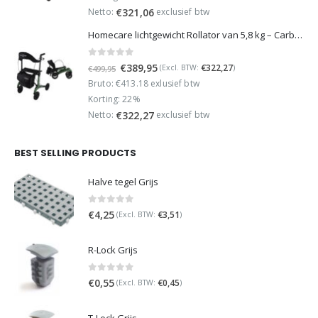
€449,95.
€349,95.
Netto:
exclusief btw
€
321,06
Homecare lichtgewicht Rollator van 5,8 kg – Carbon rollator tot 150 kg draaggewicht – Dubbel opvouwbaar en inclusief reistas - Groen
0
out of 5
Oorspronkelijke
Huidige
€
389,95
€
322,27
(Excl. BTW:
)
€
499,95
prijs
prijs
Bruto: €413.18 exlusief btw
was:
is:
Korting: 22%
€499,95.
€389,95.
Netto:
exclusief btw
€
322,27
BEST SELLING PRODUCTS
Halve tegel Grijs
0
out of 5
€
4,25
€
3,51
(Excl. BTW:
)
R-Lock Grijs
0
out of 5
€
0,55
€
0,45
(Excl. BTW:
)