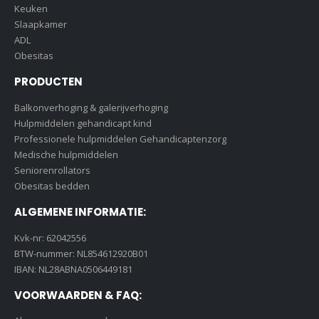
Keuken
Slaapkamer
ADL
Obesitas
PRODUCTEN
Balkonverhoging & galerijverhoging
Hulpmiddelen gehandicapt kind
Professionele hulpmiddelen Gehandicaptenzorg
Medische hulpmiddelen
Seniorenrollators
Obesitas bedden
ALGEMENE INFORMATIE:
Kvk-nr: 62042556
BTW-nummer: NL854612920B01
IBAN: NL28ABNA0506449181
VOORWAARDEN & FAQ: