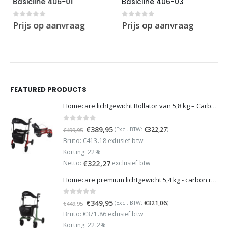
Basicline 406-01
Basicline 406-03
0
out of 5
0
out of 5
Prijs op aanvraag
Prijs op aanvraag
FEATURED PRODUCTS
Homecare lichtgewicht Rollator van 5,8 kg – Carbon rollator tot 150 kg draaggewicht – Dubbel opvouwbaar en inclusief reistas - Rood
0
out of 5
Oorspronkelijke
Huidige
€
389,95
€
322,27
(Excl. BTW:
)
€
499,95
prijs
prijs
Bruto: €413.18 exlusief btw
was:
is:
Korting: 22%
€499,95.
€389,95.
Netto:
exclusief btw
€
322,27
Homecare premium lichtgewicht 5,4 kg - carbon rollator - 150 kg draaggewicht - Opvouwbaar - Groen - incl stokhouder
0
out of 5
Oorspronkelijke
Huidige
€
349,95
€
321,06
(Excl. BTW:
)
€
449,95
prijs
prijs
Bruto: €371.86 exlusief btw
was:
is:
Korting: 22.2%