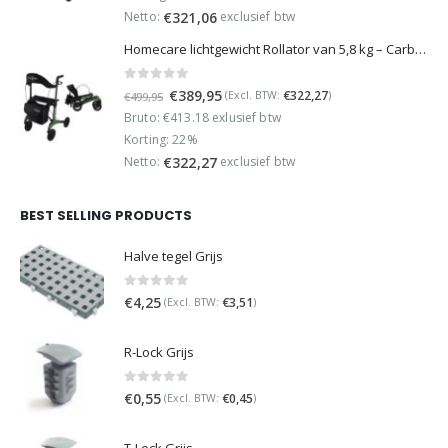
€449,95.
€349,95.
Netto:
exclusief btw
€
321,06
Homecare lichtgewicht Rollator van 5,8 kg – Carbon rollator tot 150 kg draaggewicht – Dubbel opvouwbaar en inclusief reistas - Groen
0
out of 5
Oorspronkelijke
Huidige
€
389,95
€
322,27
(Excl. BTW:
)
€
499,95
prijs
prijs
Bruto: €413.18 exlusief btw
was:
is:
Korting: 22%
€499,95.
€389,95.
Netto:
exclusief btw
€
322,27
BEST SELLING PRODUCTS
Halve tegel Grijs
0
out of 5
€
4,25
€
3,51
(Excl. BTW:
)
R-Lock Grijs
0
out of 5
€
0,55
€
0,45
(Excl. BTW:
)