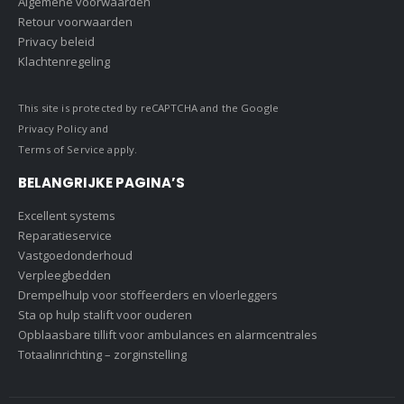
Algemene voorwaarden
Retour voorwaarden
Privacy beleid
Klachtenregeling
This site is protected by reCAPTCHA and the Google
Privacy Policy
and
Terms of Service
apply.
BELANGRIJKE PAGINA’S
Excellent systems
Reparatieservice
Vastgoedonderhoud
Verpleegbedden
Drempelhulp voor stoffeerders en vloerleggers
Sta op hulp stalift voor ouderen
Opblaasbare tillift voor ambulances en alarmcentrales
Totaalinrichting – zorginstelling