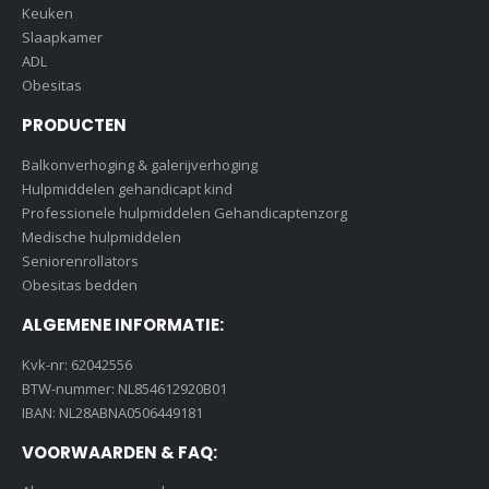
Keuken
Slaapkamer
ADL
Obesitas
PRODUCTEN
Balkonverhoging & galerijverhoging
Hulpmiddelen gehandicapt kind
Professionele hulpmiddelen Gehandicaptenzorg
Medische hulpmiddelen
Seniorenrollators
Obesitas bedden
ALGEMENE INFORMATIE:
Kvk-nr: 62042556
BTW-nummer: NL854612920B01
IBAN: NL28ABNA0506449181
VOORWAARDEN & FAQ: