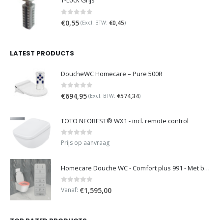
T-Lock Grijs
0
out of 5
€
0,55
€
0,45
(Excl. BTW:
)
LATEST PRODUCTS
DoucheWC Homecare – Pure 500R
0
out of 5
€
694,95
€
574,34
(Excl. BTW:
)
TOTO NEOREST® WX1 - incl. remote control
0
out of 5
Prijs op aanvraag
Homecare Douche WC - Comfort plus 991 - Met brilverwarming
0
out of 5
Vanaf:
€
1,595,00