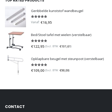
TOP RATED PRODUCTS
Geribbelde kunststof wandbeugel
5.00
out of 5
Vanaf:
€
16,95
Bed/Stoel tafel met wielen (verstelbaar)
5.00
out of 5
€
122,95
€
101,61
(Excl. BTW:
)
Opklapbare beugel met steunpoot (verstelbaar)
5.00
out of 5
€
109,00
€
90,08
(Excl. BTW:
)
CONTACT