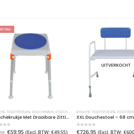
ING
UITVERKOCHT
TOILETSTOELEN
,
DOUCHEKRUK
,
DOUCHESTOELEN
DOUCHE- TOILETSTOELEN
,
DOUCHESTOEL
Douchekrukje Met Draaibare Zitting – Douchezitje – In Hoogte Verstelbaar
XXL Douchestoel – 68 cm b
of 5
0
out of 5
Oorspronkelijke
Huidige
€
59,95
€
726,95
(Excl. BTW:
€
49,55
)
(Excl. BTW:
€
600,7