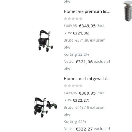
btw
Homecare premium lichtgewicht 5,4 kg - carbon rollator - 150 kg draaggewicht - Opvouwbaar - Groen - incl stokhouder
0
out of 5
Oorspronkelijke
Huidige
€
349,95
(Excl.
€
449,95
prijs
prijs
€
321,06
BTW:
)
was:
is:
Bruto: €371.86 exlusief
€449,95.
€349,95.
btw
Korting: 22.2%
Netto:
exclusief
€
321,06
btw
Homecare lichtgewicht Rollator van 5,8 kg – Carbon rollator tot 150 kg draaggewicht – Dubbel opvouwbaar en inclusief reistas - Groen
0
out of 5
Oorspronkelijke
Huidige
€
389,95
(Excl.
€
499,95
prijs
prijs
€
322,27
BTW:
)
was:
is:
Bruto: €413.18 exlusief
€499,95.
€389,95.
btw
Korting: 22%
Netto:
exclusief
€
322,27