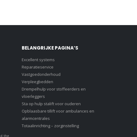
BELANGRIJKE PAGINA’S
Excellent systems
Reparatieservice
Vastgoedonderhoud
Verpleegbedden
Drempelhulp voor stoffeerders en
vloerleggers
Sta op hulp stalift voor ouderen
Opblaasbare tillift voor ambulances en
alarmcentrales
Totaalinrichting – zorginstelling
nd the