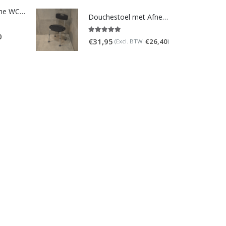
Homecare Douche WC - Comfort plus 991 - Met brilverwarming
Douchestoel met Afneembare Rugleuning ? Verstelbaar Douchekrukje ? Grijs
0
5.00
out of 5
€
31,95
€
26,40
(Excl. BTW:
)