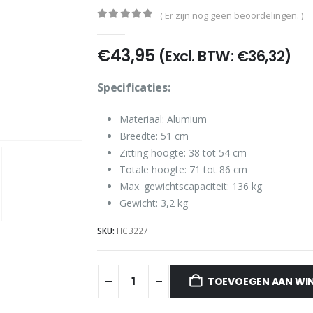
( Er zijn nog geen beoordelingen. )
0
out of 5
€
43,95
(Excl. BTW:
€
36,32
)
Specificaties:
Materiaal: Alumium
Breedte: 51 cm
Zitting hoogte: 38 tot 54 cm
Totale hoogte: 71 tot 86 cm
Max. gewichtscapaciteit: 136 kg
Gewicht: 3,2 kg
SKU:
HCB227
TOEVOEGEN AAN WI