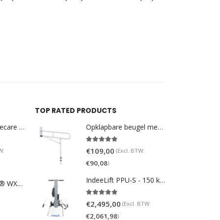
prijs
Bruto: €82
was:
€99,
Korting: 
Netto:
€
6
TOP RATED PRODUCTS
DoucheWC Homecare – Pure 500R
Opklapbare beugel met steunpoot (verstelbaar)
5.00
out of 5
€
109,00
W:
(Excl. BTW:
€
90,08
)
IndeeLift PPU-S - 150 kg draaggewicht
TOTO NEOREST® WX1 - incl. remote control
5.00
out of 5
€
2,495,00
(Excl. BTW:
€
2,061,98
)