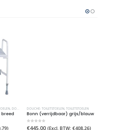
KORTING
EN
,
DOUCHESTOELEN EXTRA BREED
DOUCHE- TOILETSTOELEN
,
TOILETSTOELEN
DOUCHE- TOILET
reed
Bonn (verrijdbaar) grijs/blauw
0
out of 5
0
out of 5
Oors
€
445,00
€
79,
9
)
(Excl. BTW:
€
408,26
)
€
99,95