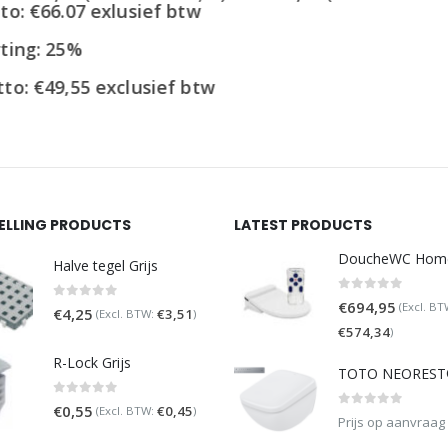
prijs
prijs
: €66.07 exlusief btw
was:
is:
€79,95.
€59,95.
ng: 25%
o:
€
49,55
exclusief btw
SELLING PRODUCTS
LATEST PRODUCTS
Halve tegel Grijs
0
out of 5
€
694,95
(Excl. BT
0
out of 5
€
4,25
€
3,51
(Excl. BTW:
)
€
574,34
)
R-Lock Grijs
0
out of 5
€
0,55
€
0,45
(Excl. BTW:
)
0
out of 5
Prijs op aanvraag