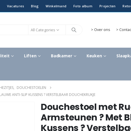
Vacatures
Blog
Winkelmand
Foto album
Projecten
Reto
All Categories
>
Over ons
> Contac
iteit
Liften
Badkamer
Keuken
Slaap
EZITJES
,
DOUCHESTOELEN
AUWE ANTI-SLIP KUSSENS ? VERSTELBAAR DOUCHEKRUKJE
Douchestoel met Ru
Armsteunen ? Met B
Kussens ? Verstelb