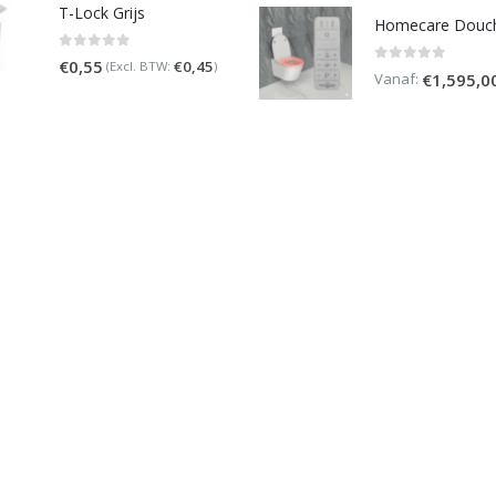
T-Lock Grijs
0
out of 5
€
0,55
€
0,45
(Excl. BTW:
)
0
out of 5
Vanaf:
€
1,595,0