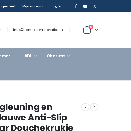
urportaal
Mijn account
Log In
0
t
info@homecareinnovation.nl
kamer
ADL
Obesitas
gleuning en
lauwe Anti-Slip
aar Douchekrukje