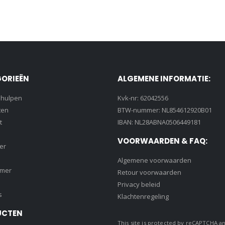
ORIEËN
ALGEMENE INFORMATIE:
lhulpen
Kvk-nr: 62042556
ten
BTW-nummer: NL854612920B01
t
IBAN: NL28ABNA0506449181
VOORWAARDEN & FAQ:
er
Algemene voorwaarden
amer
Retour voorwaarden
Privacy beleid
s
Klachtenregeling
UCTEN
This site is protected by reCAPTCHA a