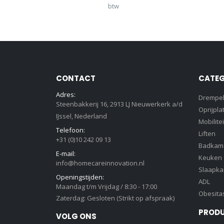
btw
CONTACT
CATEG
Adres:
Drempe
Steenbakkerij 16, 2913 LJ Nieuwerkerk a/d
Oprijpla
IJssel, Nederland
Mobilitei
Telefoon:
Liften
+31 (0)10 242 09 13
Badkam
E-mail:
Keuken
info@homecareinnovation.nl
Slaapk
Openingstijden:
ADL
Maandag t/m Vrijdag / 8:30 - 17:00
Obesita
Zaterdag: Gesloten (Strikt op afspraak)
PROD
VOLG ONS