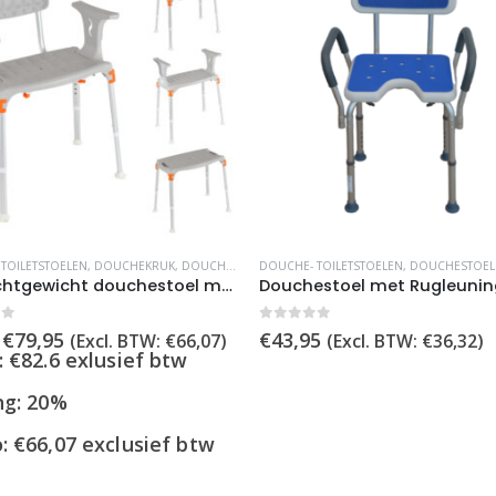
TOILETSTOELEN
,
TOILETSTOELEN
,
DOUCHEKRUK
,
DOUCHESTOELEN
DOUCHE- TOILETSTOELEN
,
EXPORT
,
DOUCHESTOEL
Luxe lichtgewicht douchestoel met afneembare armleuning & rugleuning – Grijs
of 5
0
out of 5
Oorspronkelijke
Huidige
€
79,95
€
43,95
(Excl. BTW:
€
66,07
)
(Excl. BTW:
€
36,32
)
prijs
prijs
: €82.6 exlusief btw
was:
is:
€99,95.
€79,95.
ng: 20%
o:
€
66,07
exclusief btw