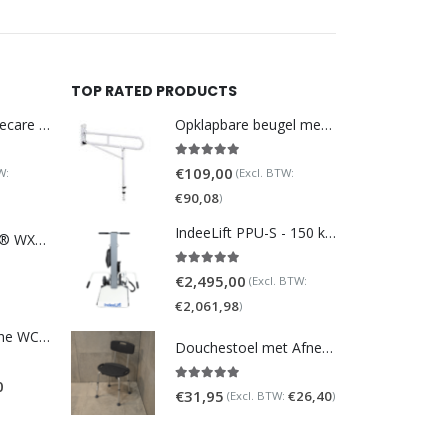
TOP RATED PRODUCTS
DoucheWC Homecare – Pure 500R
Opklapbare beugel met steunpoot (verstelbaar)
5.00
out of 5
€
109,00
W:
(Excl. BTW:
€
90,08
)
IndeeLift PPU-S - 150 kg draaggewicht
TOTO NEOREST® WX1 - incl. remote control
5.00
out of 5
€
2,495,00
(Excl. BTW:
€
2,061,98
)
Homecare Douche WC - Comfort plus 991 - Met brilverwarming
Douchestoel met Afneembare Rugleuning ? Verstelbaar Douchekrukje ? Grijs
0
5.00
out of 5
€
31,95
€
26,40
(Excl. BTW:
)