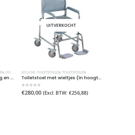
UITVERKOCHT
U
EN
,
DOUCHEZITJES
DOUCHE- TOILETSTOELEN
,
TOILETSTOELEN
DOUCHE- TOILET
Douchestoel met Rugleuning en Armsteunen ? Met Blauwe Anti-Slip Kussens ? Verstelbaar Douchekrukje
Toiletstoel met wieltjes (In hoogte verstelbaar)
XXL Douches
0
out of 5
0
out of 5
€
280,00
€
726,95
(Excl. BTW:
€
256,88
)
(E