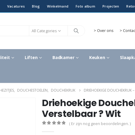
Vacatures
Blog
Winkelmand
Foto album
Projecten
Reto
All Categories
>
Over ons
> Contac
iteit
Liften
Badkamer
Keuken
Slaap
EZITJES
,
DOUCHESTOELEN
,
DOUCHEKRUK
DRIEHOEKIGE DOUCHEKRUK – 
Driehoekige Douchek
Verstelbaar ? Wit
( Er zijn nog geen beoordelingen. )
0
out of 5