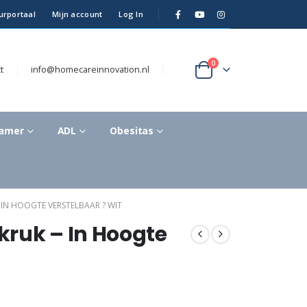
urportaal
Mijn account
Log In
0
t
info@homecareinnovation.nl
kamer
ADL
Obesitas
IN HOOGTE VERSTELBAAR ? WIT
ruk – In Hoogte