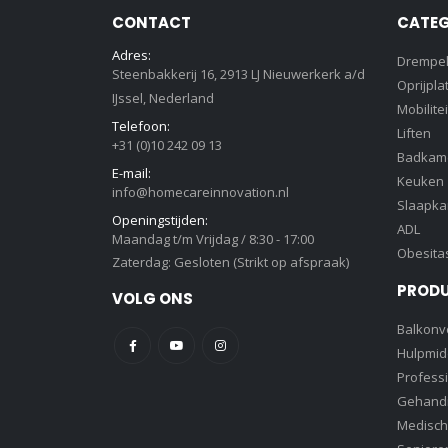
CONTACT
CATEG
Adres:
Drempe
Steenbakkerij 16, 2913 LJ Nieuwerkerk a/d
Oprijpla
IJssel, Nederland
Mobilitei
Telefoon:
Liften
+31 (0)10 242 09 13
Badkam
E-mail:
Keuken
info@homecareinnovation.nl
Slaapk
Openingstijden:
ADL
Maandag t/m Vrijdag / 8:30 - 17:00
Obesita
Zaterdag: Gesloten (Strikt op afspraak)
PROD
VOLG ONS
Balkonve
Hulpmid
Profess
Gehandi
Medisch