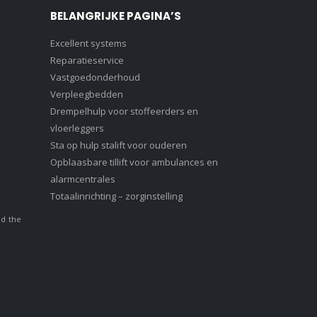
BELANGRIJKE PAGINA’S
Excellent systems
Reparatieservice
Vastgoedonderhoud
Verpleegbedden
Drempelhulp voor stoffeerders en
vloerleggers
Sta op hulp stalift voor ouderen
Opblaasbare tillift voor ambulances en
alarmcentrales
Totaalinrichting – zorginstelling
nd the