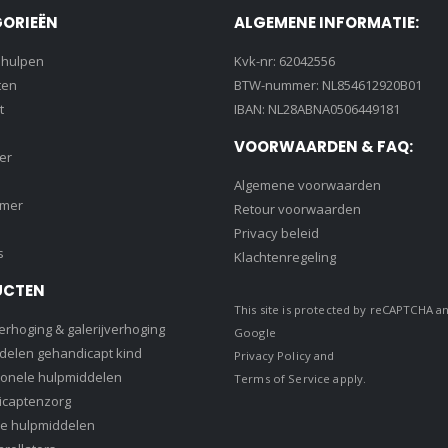
ORIEËN
ALGEMENE INFORMATIE:
lhulpen
Kvk-nr: 62042556
ten
BTW-nummer: NL854612920B01
t
IBAN: NL28ABNA0506449181
VOORWAARDEN & FAQ:
er
Algemene voorwaarden
amer
Retour voorwaarden
Privacy beleid
s
Klachtenregeling
UCTEN
This site is protected by reCAPTCHA a
rhoging & galerijverhoging
Google
delen gehandicapt kind
Privacy Policy
and
ionele hulpmiddelen
Terms of Service
apply.
captenzorg
e hulpmiddelen