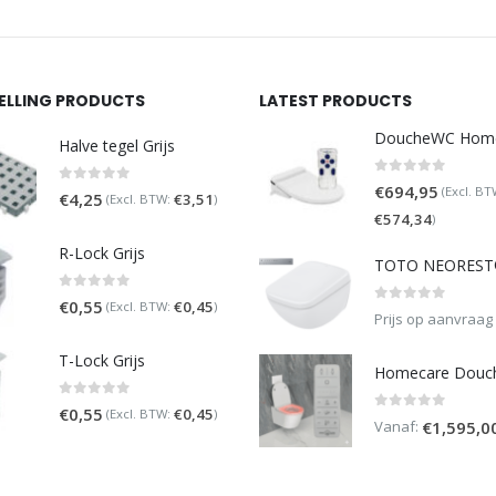
SELLING PRODUCTS
LATEST PRODUCTS
Halve tegel Grijs
0
out of 5
€
694,95
(Excl. BT
0
out of 5
€
4,25
€
3,51
(Excl. BTW:
)
€
574,34
)
R-Lock Grijs
0
out of 5
€
0,55
€
0,45
(Excl. BTW:
)
0
out of 5
Prijs op aanvraag
T-Lock Grijs
0
out of 5
€
0,55
€
0,45
(Excl. BTW:
)
0
out of 5
Vanaf:
€
1,595,0