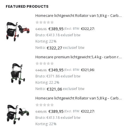
FEATURED PRODUCTS
Homecare lichtgewicht Rollator van 5,8 kg – Carbon rollator tot 150 kg draaggewicht – Dubbel opvouwbaar en inclusief reistas - Rood
0
out of 5
Oorspronkelijke
Huidige
€
389,95
€
322,27
(Excl. BTW:
)
€
499,95
prijs
prijs
Bruto: €413.18 exlusief btw
was:
is:
Korting: 22%
€499,95.
€389,95.
Netto:
exclusief btw
€
322,27
Homecare premium lichtgewicht 5,4 kg - carbon rollator - 150 kg draaggewicht - Opvouwbaar - Groen - incl stokhouder
0
out of 5
Oorspronkelijke
Huidige
€
349,95
€
321,06
(Excl. BTW:
)
€
449,95
prijs
prijs
Bruto: €371.86 exlusief btw
was:
is:
Korting: 22.2%
€449,95.
€349,95.
Netto:
exclusief btw
€
321,06
Homecare lichtgewicht Rollator van 5,8 kg – Carbon rollator tot 150 kg draaggewicht – Dubbel opvouwbaar en inclusief reistas - Groen
0
out of 5
Oorspronkelijke
Huidige
€
389,95
€
322,27
(Excl. BTW:
)
€
499,95
prijs
prijs
Bruto: €413.18 exlusief btw
was:
is:
Korting: 22%