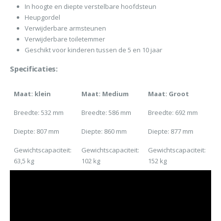
In hoogte en diepte verstelbare hoofdsteun
Heupgordel
Verwijderbare armsteunen
Verwijderbare toiletemmer
Geschikt voor kinderen tussen de 5 en 10 jaar
Specificaties:
Maat: klein
Maat: Medium
Maat: Groot
Breedte: 532 mm
Breedte: 586 mm
Breedte: 692 mm
Diepte: 807 mm
Diepte: 860 mm
Diepte: 877 mm
Gewichtscapaciteit:
Gewichtscapaciteit:
Gewichtscapaciteit:
63,5 kg
102 kg
152 kg