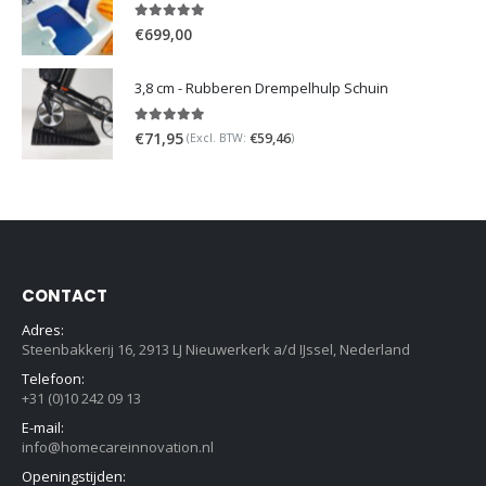
5.00
out of 5
€
699,00
3,8 cm - Rubberen Drempelhulp Schuin
5.00
out of 5
€
71,95
€
59,46
(Excl. BTW:
)
CONTACT
Adres:
Steenbakkerij 16, 2913 LJ Nieuwerkerk a/d IJssel, Nederland
Telefoon:
+31 (0)10 242 09 13
E-mail:
info@homecareinnovation.nl
Openingstijden: