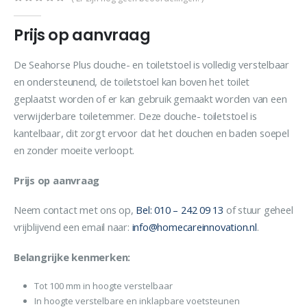
0
out of 5
Prijs op aanvraag
De Seahorse Plus douche- en toiletstoel is volledig verstelbaar
en ondersteunend, de toiletstoel kan boven het toilet
geplaatst worden of er kan gebruik gemaakt worden van een
verwijderbare toiletemmer. Deze douche- toiletstoel is
kantelbaar, dit zorgt ervoor dat het douchen en baden soepel
en zonder moeite verloopt.
Prijs op aanvraag
Neem contact met ons op,
Bel: 010 – 242 09 13
of stuur geheel
vrijblijvend een email naar:
info@homecareinnovation.nl
.
Belangrijke kenmerken:
Tot 100 mm in hoogte verstelbaar
In hoogte verstelbare en inklapbare voetsteunen