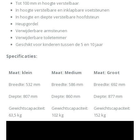
Tot 100 mm in hoogte verstelbaar
In hoogte verstelbare en inklapbare voetsteunen
In hoogte en diepte verstelbare hoofdsteun
Heupgordel
Verwijderbare armsteunen
Verwijderbare toiletemmer
Geschikt voor kinderen tussen de 5 en 10 jaar
Specificaties:
Maat: klein
Maat: Medium
Maat: Groot
Breedte: 532 mm
Breedte: 586 mm
Breedte: 692 mm
Diepte: 807 mm
Diepte: 860 mm
Diepte: 877 mm
Gewichtscapaciteit:
Gewichtscapaciteit:
Gewichtscapaciteit:
63,5 kg
102 kg
152 kg