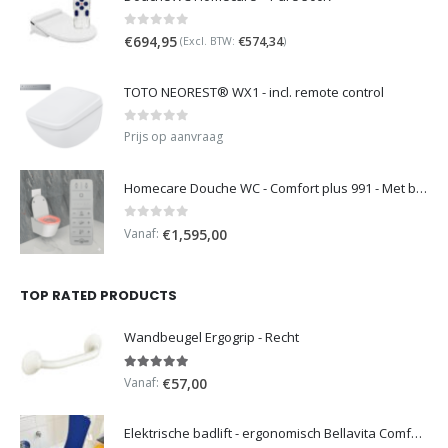
0
out of 5
€
694,95
€
574,34
(Excl. BTW:
)
TOTO NEOREST® WX1 - incl. remote control
0
out of 5
Prijs op aanvraag
Homecare Douche WC - Comfort plus 991 - Met brilverwarming
0
out of 5
Vanaf:
€
1,595,00
TOP RATED PRODUCTS
Wandbeugel Ergogrip - Recht
5.00
out of 5
Vanaf:
€
57,00
Elektrische badlift - ergonomisch Bellavita Comfort 2G