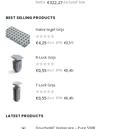
€499,95.
€389,95.
Netto:
exclusief btw
€
322,27
BEST SELLING PRODUCTS
Halve tegel Grijs
0
out of 5
€
4,25
€
3,51
(Excl. BTW:
)
R-Lock Grijs
0
out of 5
€
0,55
€
0,45
(Excl. BTW:
)
T-Lock Grijs
0
out of 5
€
0,55
€
0,45
(Excl. BTW:
)
LATEST PRODUCTS
DoucheWC Homecare – Pure 500R