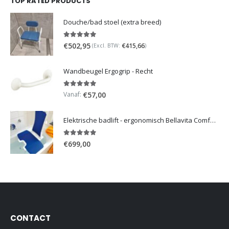
TOP RATED PRODUCTS
Douche/bad stoel (extra breed)
5.00
out of 5
€
502,95
€
415,66
(Excl. BTW:
)
Wandbeugel Ergogrip - Recht
5.00
out of 5
Vanaf:
€
57,00
Elektrische badlift - ergonomisch Bellavita Comfort 2G
5.00
out of 5
€
699,00
CONTACT