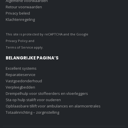
Algemene voorwaarden
Retour voorwaarden
Privacy beleid
Klachtenregeling
This site is protected by reCAPTCHA and the Google
Privacy Policy
and
Terms of Service
apply.
BELANGRIJKE PAGINA’S
Excellent systems
Reparatieservice
Vastgoedonderhoud
Verpleegbedden
Drempelhulp voor stoffeerders en vloerleggers
Sta op hulp stalift voor ouderen
Opblaasbare tillift voor ambulances en alarmcentrales
Totaalinrichting – zorginstelling