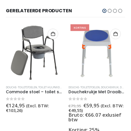
GERELATEERDE PRODUCTEN
KORTING
OILET HULPMIDDELEN
DOUCHE- TOILETSTOELEN
,
TOILETSTOELEN
,
TOILET HULPMIDDELEN
,
DOUCHE- TOILETSTOELEN
TOILETSTOELEN
,
TOILETVERHOGER
,
DOUCHEKRUK
,
DOUCHESTOELEN
Commode stoel – toilet stoel – 130 kg draaggewicht
Douchekrukje Met Draaibare Zitting – Douchezitje – In Hoogte Verstelbaar
Oorspronkelijke
Huidige
0
out of 5
0
out of 5
€
124,95
€
59,95
(Excl. BTW:
(Excl. BTW:
€
79,95
prijs
prijs
€
103,26
)
€
49,55
)
was:
is:
Bruto: €66.07 exlusief
€79,95.
€59,95.
btw
Korting: 25%