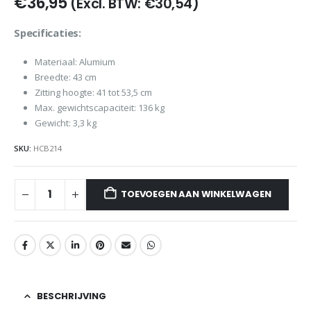
€
36,95
(Excl. BTW:
€
30,54
)
Specificaties:
Materiaal: Alumium
Breedte: 43 cm
Zitting hoogte: 41 tot 53,5 cm
Max. gewichtscapaciteit: 136 kg
Gewicht: 3,3 kg
SKU:
HCB214
TOEVOEGEN AAN WINKELWAGEN
BESCHRIJVING