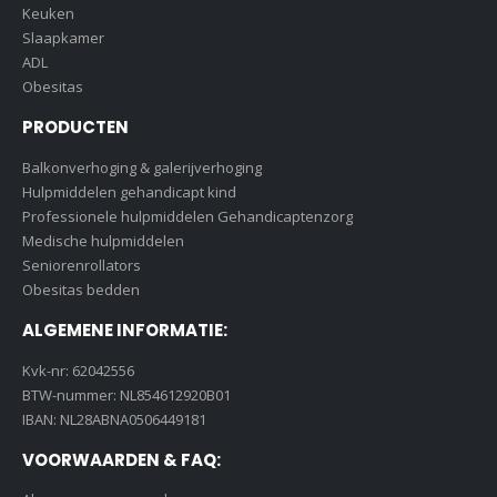
Keuken
Slaapkamer
ADL
Obesitas
PRODUCTEN
Balkonverhoging & galerijverhoging
Hulpmiddelen gehandicapt kind
Professionele hulpmiddelen Gehandicaptenzorg
Medische hulpmiddelen
Seniorenrollators
Obesitas bedden
ALGEMENE INFORMATIE:
Kvk-nr: 62042556
BTW-nummer: NL854612920B01
IBAN: NL28ABNA0506449181
VOORWAARDEN & FAQ: