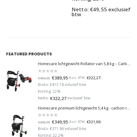
Netto:
€
49,55
exclusief
btw
FEATURED PRODUCTS
Homecare lichtgewicht Rollator van 5,8 kg – Carbon rollator tot 150 kg draaggewicht – Dubbel opvouwbaar en inclusief reistas - Rood
0
out of 5
Oorspronkelijke
Huidige
€
389,95
€
322,27
(Excl. BTW:
)
€
499,95
prijs
prijs
Bruto: €413.18 exlusief btw
was:
is:
Korting: 22%
€499,95.
€389,95.
Netto:
exclusief btw
€
322,27
Homecare premium lichtgewicht 5,4 kg - carbon rollator - 150 kg draaggewicht - Opvouwbaar - Groen - incl stokhouder
0
out of 5
Oorspronkelijke
Huidige
€
349,95
€
321,06
(Excl. BTW:
)
€
449,95
prijs
prijs
Bruto: €371.86 exlusief btw
was:
is:
Korting: 22.2%