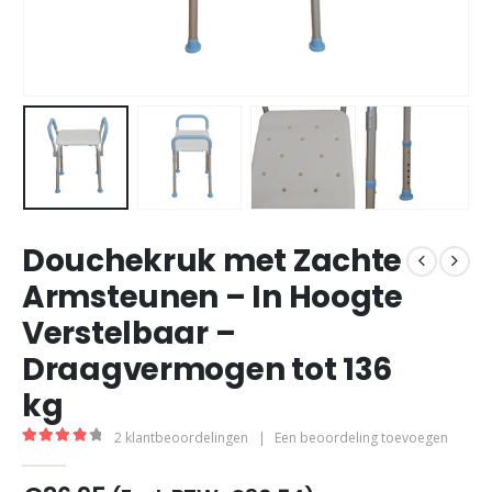
Douchekruk met Zachte
Armsteunen – In Hoogte
Verstelbaar –
Draagvermogen tot 136
kg
2
klantbeoordelingen
|
Een beoordeling toevoegen
4.00
out of 5