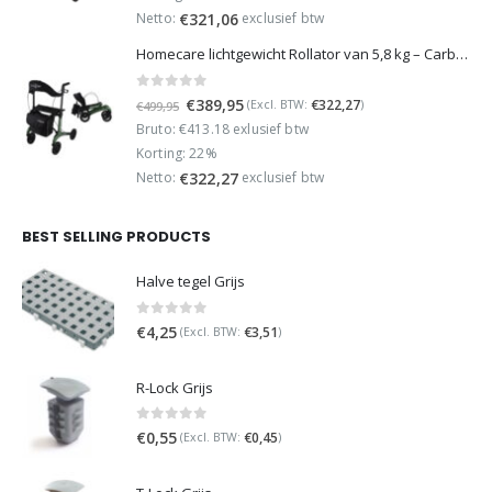
€449,95.
€349,95.
Netto:
exclusief btw
€
321,06
Homecare lichtgewicht Rollator van 5,8 kg – Carbon rollator tot 150 kg draaggewicht – Dubbel opvouwbaar en inclusief reistas - Groen
0
out of 5
Oorspronkelijke
Huidige
€
389,95
€
322,27
(Excl. BTW:
)
€
499,95
prijs
prijs
Bruto: €413.18 exlusief btw
was:
is:
Korting: 22%
€499,95.
€389,95.
Netto:
exclusief btw
€
322,27
BEST SELLING PRODUCTS
Halve tegel Grijs
0
out of 5
€
4,25
€
3,51
(Excl. BTW:
)
R-Lock Grijs
0
out of 5
€
0,55
€
0,45
(Excl. BTW:
)