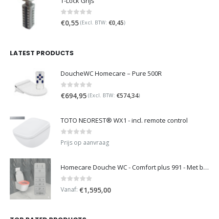
T-Lock Grijs
0
out of 5
€
0,55
€
0,45
(Excl. BTW:
)
LATEST PRODUCTS
DoucheWC Homecare – Pure 500R
0
out of 5
€
694,95
€
574,34
(Excl. BTW:
)
TOTO NEOREST® WX1 - incl. remote control
0
out of 5
Prijs op aanvraag
Homecare Douche WC - Comfort plus 991 - Met brilverwarming
0
out of 5
Vanaf:
€
1,595,00