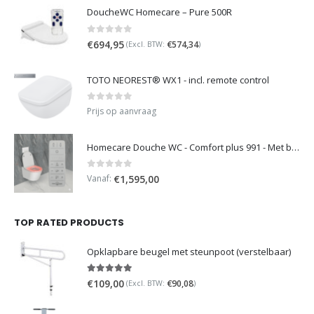
DoucheWC Homecare – Pure 500R
0
out of 5
€
694,95
€
574,34
(Excl. BTW:
)
TOTO NEOREST® WX1 - incl. remote control
0
out of 5
Prijs op aanvraag
Homecare Douche WC - Comfort plus 991 - Met brilverwarming
0
out of 5
Vanaf:
€
1,595,00
TOP RATED PRODUCTS
Opklapbare beugel met steunpoot (verstelbaar)
5.00
out of 5
€
109,00
€
90,08
(Excl. BTW:
)