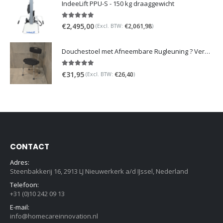
IndeeLift PPU-S - 150 kg draaggewicht
5.00
out of 5
€
2,495,00
€
2,061,98
(Excl. BTW:
)
Douchestoel met Afneembare Rugleuning ? Verstelbaar Douchekrukje ? Grijs
5.00
out of 5
€
31,95
€
26,40
(Excl. BTW:
)
CONTACT
Adres:
Steenbakkerij 16, 2913 LJ Nieuwerkerk a/d IJssel, Nederland
Telefoon:
+31 (0)10 242 09 13
E-mail:
info@homecareinnovation.nl