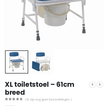
XL toiletstoel – 61cm
breed
( Er zijn nog geen beoordelingen. )
0
out of 5