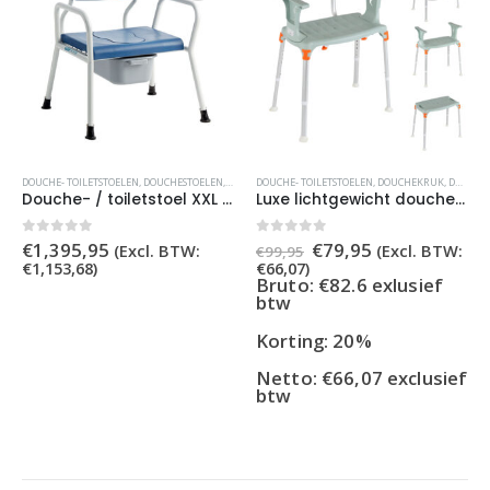
DOUCHE- TOILETSTOELEN
,
DOUCHESTOELEN
,
DOUCHESTOELEN EXTRA BREED
DOUCHE- TOILETSTOELEN
,
,
TOILETSTOELEN
DOUCHEKRUK
,
,
DOUCHESTOELEN
TOILET
Douche- / toiletstoel XXL 71 cm incl. emmer
Luxe lichtgewicht douchestoel met afneembare armleuning & rugleuning – Groen
Oorspronkelijke
Huidige
0
out of 5
0
out of 5
€
1,395,95
€
79,95
(Excl. BTW:
(Excl. BTW:
€
99,95
prijs
prijs
€
1,153,68
)
€
66,07
)
was:
is:
Bruto: €82.6 exlusief
€99,95.
€79,95.
btw
Korting: 20%
Netto:
€
66,07
exclusief
btw