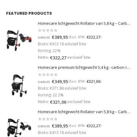
FEATURED PRODUCTS
Homecare lichtgewicht Rollator van 5,8 kg – Carbon rollator tot 150 kg draaggewicht – Dubbel opvouwbaar en inclusief reistas - Rood
0
out of 5
Oorspronkelijke
Huidige
€
389,95
€
322,27
(Excl. BTW:
)
€
499,95
prijs
prijs
Bruto: €413.18 exlusief btw
was:
is:
Korting: 22%
€499,95.
€389,95.
Netto:
exclusief btw
€
322,27
Homecare premium lichtgewicht 5,4 kg - carbon rollator - 150 kg draaggewicht - Opvouwbaar - Groen - incl stokhouder
0
out of 5
Oorspronkelijke
Huidige
€
349,95
€
321,06
(Excl. BTW:
)
€
449,95
prijs
prijs
Bruto: €371.86 exlusief btw
was:
is:
Korting: 22.2%
€449,95.
€349,95.
Netto:
exclusief btw
€
321,06
Homecare lichtgewicht Rollator van 5,8 kg – Carbon rollator tot 150 kg draaggewicht – Dubbel opvouwbaar en inclusief reistas - Groen
0
out of 5
Oorspronkelijke
Huidige
€
389,95
€
322,27
(Excl. BTW:
)
€
499,95
prijs
prijs
Bruto: €413.18 exlusief btw