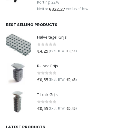
was:
is:
Korting: 22%
€499,95.
€389,95.
Netto:
exclusief btw
€
322,27
BEST SELLING PRODUCTS
Halve tegel Grijs
0
out of 5
€
4,25
€
3,51
(Excl. BTW:
)
R-Lock Grijs
0
out of 5
€
0,55
€
0,45
(Excl. BTW:
)
T-Lock Grijs
0
out of 5
€
0,55
€
0,45
(Excl. BTW:
)
LATEST PRODUCTS