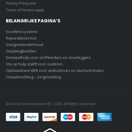
Privacy Policy
and
Terms of Service
apply.
BELANGRIJKE PAGINA’S
Excellent systems
Reparatieservice
Vastgoedonderhoud
Verpleegbedden
Drempelhulp voor stoffeerders en vloerleggers
Sta op hulp stalift voor ouderen
Opblaasbare tillift voor ambulances en alarmcentrales
Totaalinrichting – zorginstelling
© HomeCare Innovation BV. 2026. All Rights Reserved