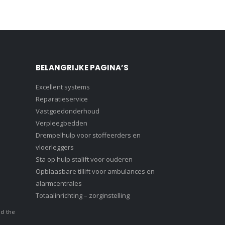
BELANGRIJKE PAGINA’S
Excellent systems
Reparatieservice
Vastgoedonderhoud
Verpleegbedden
Drempelhulp voor stoffeerders en
vloerleggers
Sta op hulp stalift voor ouderen
Opblaasbare tillift voor ambulances en
alarmcentrales
Totaalinrichting – zorginstelling
nd the