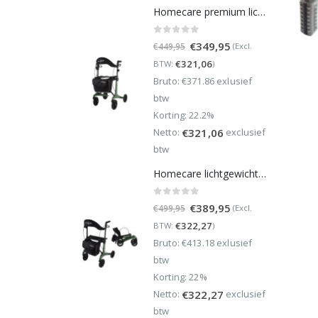
Homecare premium lichtgewicht 5,4 kg - carbon rollator - 150 kg draaggewicht - Opvouwbaar - Groen - incl stokhouder
0
out of 5
Oorspronkelijke
Huidige
€
349,95
(Excl.
€
449,95
prijs
prijs
€
321,06
BTW:
)
was:
is:
Bruto: €371.86 exlusief
€449,95.
€349,95.
btw
Korting: 22.2%
Netto:
exclusief
€
321,06
btw
Homecare lichtgewicht Rollator van 5,8 kg – Carbon rollator tot 150 kg draaggewicht – Dubbel opvouwbaar en inclusief reistas - Groen
0
out of 5
Oorspronkelijke
Huidige
€
389,95
(Excl.
€
499,95
prijs
prijs
€
322,27
BTW:
)
was:
is:
Bruto: €413.18 exlusief
€499,95.
€389,95.
btw
Korting: 22%
Netto:
exclusief
€
322,27
btw