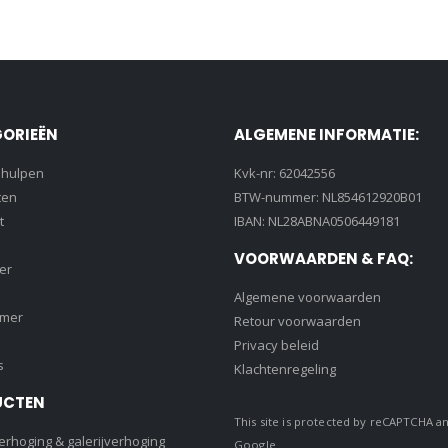
ORIEËN
ALGEMENE INFORMATIE:
lhulpen
Kvk-nr: 62042556
ten
BTW-nummer: NL854612920B01
t
IBAN: NL28ABNA0506449181
VOORWAARDEN & FAQ:
er
Algemene voorwaarden
amer
Retour voorwaarden
Privacy beleid
s
Klachtenregeling
UCTEN
This site is protected by reCAPTCHA a
rhoging & galerijverhoging
Google