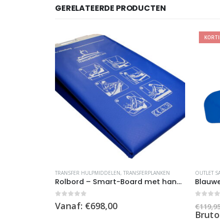
GERELATEERDE PRODUCTEN
KORT
m
Dit product heeft meerdere variaties. Deze optie kan gekozen worden op de productpagina
TRANSFER HULPMIDDELEN
,
TRANSFERPLANKEN
OUTLET S
709,92
)
Rolbord – Smart-Board met handvaten
Blauwe
0
out of 5
0
out 
Vanaf:
€
698,00
€
119,9
Bruto