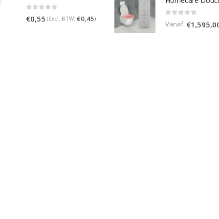
0
out of 5
€
0,55
€
0,45
(Excl. BTW:
)
0
out of 5
Vanaf:
€
1,595,0