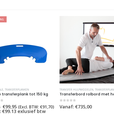
ING
Dit product heeft meerdere variaties. Deze optie kan gekozen worden op de productpagina
ALE
,
TRANSFERPLANKEN
TRANSFER HULPMIDDELEN
,
TRANSFERPLA
 transferplank tot 150 kg
of 5
0
out of 5
Oorspronkelijke
Huidige
€
99,95
Vanaf:
€
735,00
(Excl. BTW:
€
91,70
)
5
prijs
prijs
: €99.13 exlusief btw