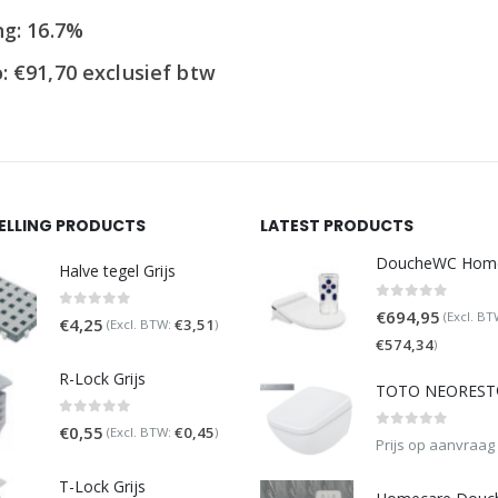
was:
is:
€119,95.
€99,95.
ng: 16.7%
o:
€
91,70
exclusief btw
SELLING PRODUCTS
LATEST PRODUCTS
Halve tegel Grijs
0
out of 5
€
694,95
(Excl. BT
0
out of 5
€
4,25
€
3,51
(Excl. BTW:
)
€
574,34
)
R-Lock Grijs
0
out of 5
€
0,55
€
0,45
(Excl. BTW:
)
0
out of 5
Prijs op aanvraag
T-Lock Grijs