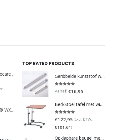
was:
€59,
Korting: 2
Netto:
€
3
TOP RATED PRODUCTS
DoucheWC Homecare – Pure 500R
Geribbelde kunststof wandbeugel
W:
5.00
out of 5
Vanaf:
€
16,95
Bed/Stoel tafel met wielen (verstelbaar)
TOTO NEOREST® WX1 - incl. remote control
5.00
out of 5
€
122,95
(Excl. BTW:
€
101,61
)
Opklapbare beugel met steunpoot (verstelbaar)