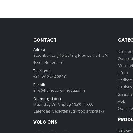
CONTACT
CATEG
Adres:
Drempe
Steenbakkerij 16, 2913 LJ Nieuwerkerk a/d
Oprijpla
IJssel, Nederland
Mobilitei
Telefoon:
Liften
+31 (0)10 242 09 13
Badkam
E-mail:
Keuken
info@homecareinnovation.nl
Slaapk
Openingstijden:
ADL
Maandag t/m Vrijdag / 8:30 - 17:00
Obesita
Zaterdag: Gesloten (Strikt op afspraak)
PROD
VOLG ONS
Balkonve