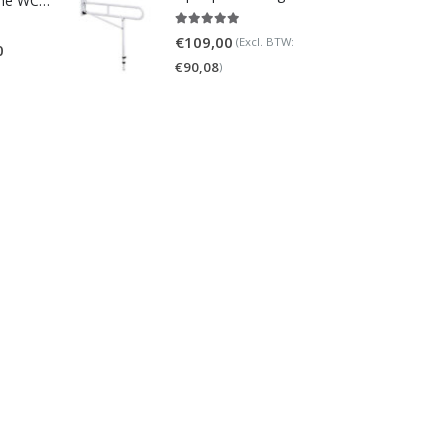
Homecare Douche WC - Comfort plus 991 - Met brilverwarming
5.00
out of 5
€
109,00
(Excl. BTW:
0
€
90,08
)