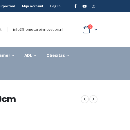
urportaal
Mijn account
Log In
0
t
info@homecareinnovation.nl
kamer
ADL
Obesitas
80cm