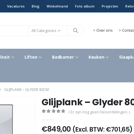
Vacatures
Blog
Winkelmand
Foto album
Projecten
Reto
All Categories
>
Over ons
> Contac
iteit
Liften
Badkamer
Keuken
Slaap
GLIJPLANK – GLYDER 80CM
Glijplank – Glyder 
( Er zijn nog geen beoordelingen. )
0
out of 5
€
849,00
(Excl. BTW:
€
701,65
)