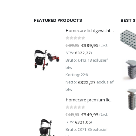
FEATURED PRODUCTS
BEST 
Homecare lichtgewicht Rollator van 5,8 kg – Carbon rollator tot 150 kg draaggewicht – Dubbel opvouwbaar en inclusief reistas - Rood
0
out of 5
Oorspronkelijke
Huidige
€
389,95
(Excl.
€
499,95
prijs
prijs
€
322,27
BTW:
)
was:
is:
Bruto: €413.18 exlusief
€499,95.
€389,95.
btw
Korting: 22%
Netto:
exclusief
€
322,27
btw
Homecare premium lichtgewicht 5,4 kg - carbon rollator - 150 kg draaggewicht - Opvouwbaar - Groen - incl stokhouder
0
out of 5
Oorspronkelijke
Huidige
€
349,95
(Excl.
€
449,95
prijs
prijs
€
321,06
BTW:
)
was:
is:
Bruto: €371.86 exlusief
€449,95.
€349,95.