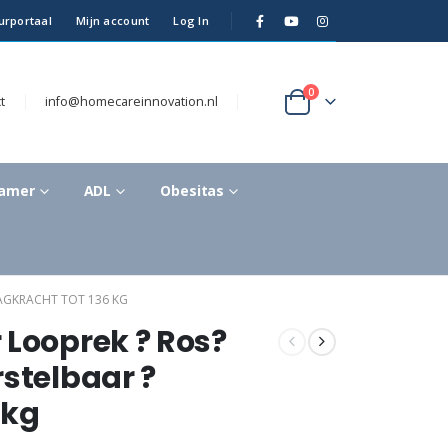
urportaal
Mijn account
Log In
0
t
info@homecareinnovation.nl
kamer
ADL
Obesitas
AGKRACHT TOT 136 KG
 Looprek ? Ros?
rstelbaar ?
 kg