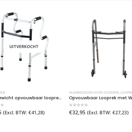
UITVERKOCHT
KEN
HULPMIDDELEN VOOR OUDEREN
,
LOOPR
Lichtgewicht opvouwbaar looprek met sta-op functie (Verstelbaar)
of 5
0
out of 5
5
€
32,95
(Excl. BTW:
€
41,28
)
(Excl. BTW:
€
27,23
)