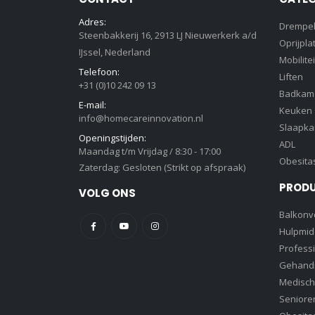
Adres:
Drempe
Steenbakkerij 16, 2913 LJ Nieuwerkerk a/d
Oprijpla
IJssel, Nederland
Mobilitei
Telefoon:
Liften
+31 (0)10 242 09 13
Badkam
E-mail:
Keuken
info@homecareinnovation.nl
Slaapk
Openingstijden:
ADL
Maandag t/m Vrijdag / 8:30 - 17:00
Obesita
Zaterdag: Gesloten (Strikt op afspraak)
PROD
VOLG ONS
Balkonve
Hulpmid
Profess
Gehandi
Medisch
Senioren