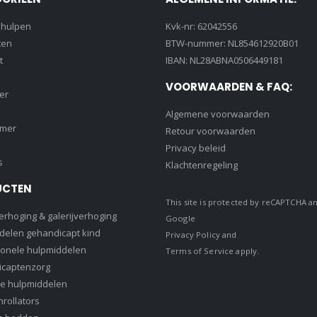
lhulpen
Kvk-nr: 62042556
ten
BTW-nummer: NL854612920B01
t
IBAN: NL28ABNA0506449181
VOORWAARDEN & FAQ:
er
Algemene voorwaarden
amer
Retour voorwaarden
Privacy beleid
s
Klachtenregeling
UCTEN
This site is protected by reCAPTCHA a
rhoging & galerijverhoging
Google
delen gehandicapt kind
Privacy Policy
and
ionele hulpmiddelen
Terms of Service
apply.
captenzorg
e hulpmiddelen
rollators