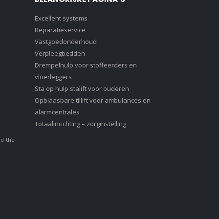
Excellent systems
Reparatieservice
Vastgoedonderhoud
Verpleegbedden
Drempelhulp voor stoffeerders en
vloerleggers
Sta op hulp stalift voor ouderen
Opblaasbare tillift voor ambulances en
alarmcentrales
Totaalinrichting – zorginstelling
nd the