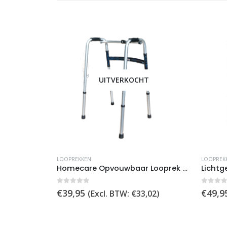
UITVERKOCHT
LOOPREKKEN
LOOPREK
Homecare Opvouwbaar Looprek ? In Hoogte verstelbaar en Tot 136 kg – Compact en Handig voor Dagelijks Gebruik
0
out of 5
0
out 
€
39,95
€
49,9
(Excl. BTW:
€
33,02
)