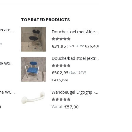
TOP RATED PRODUCTS
DoucheWC Homecare – Pure 500R
Douchestoel met Afneembare Rugleuning ? Verstelbaar Douchekrukje ? Grijs
W:
5.00
out of 5
€
31,95
€
26,40
(Excl. BTW:
)
Douche/bad stoel (extra breed)
TOTO NEOREST® WX1 - incl. remote control
5.00
out of 5
€
502,95
(Excl. BTW:
€
415,66
)
Homecare Douche WC - Comfort plus 991 - Met brilverwarming
Wandbeugel Ergogrip - Recht
5.00
out of 5
Vanaf:
0
€
57,00