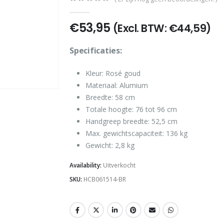
0
out of 5
€
53,95
(Excl. BTW:
€
44,59
)
Specificaties:
Kleur: Rosé goud
Materiaal: Alumium
Breedte: 58 cm
Totale hoogte: 76 tot 96 cm
Handgreep breedte: 52,5 cm
Max. gewichtscapaciteit: 136 kg
Gewicht: 2,8 kg
Availability:
Uitverkocht
SKU:
HCB061514-BR