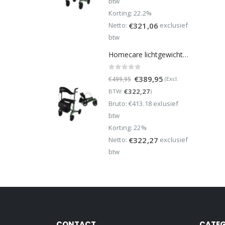
btw
Korting: 22.2%
Netto:
exclusief
€
321,06
btw
Homecare lichtgewicht Rollator van 5,8 kg – Carbon rollator tot 150 kg draaggewicht – Dubbel opvouwbaar en inclusief reistas - Groen
0
out of 5
Oorspronkelijke
Huidige
€
389,95
(Excl.
€
499,95
prijs
prijs
€
322,27
BTW:
)
was:
is:
Bruto: €413.18 exlusief
€499,95.
€389,95.
btw
Korting: 22%
Netto:
exclusief
€
322,27
btw
CONTACT
CATEG