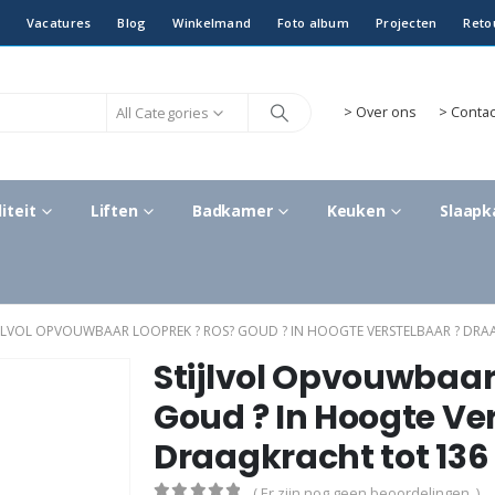
Vacatures
Blog
Winkelmand
Foto album
Projecten
Reto
All Categories
>
Over ons
> Contac
iteit
Liften
Badkamer
Keuken
Slaap
IJLVOL OPVOUWBAAR LOOPREK ? ROS? GOUD ? IN HOOGTE VERSTELBAAR ? DRA
Stijlvol Opvouwbaar
Goud ? In Hoogte Ve
Draagkracht tot 136
( Er zijn nog geen beoordelingen. )