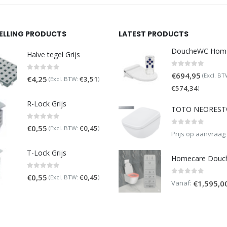
SELLING PRODUCTS
LATEST PRODUCTS
Halve tegel Grijs
0
out of 5
€
694,95
(Excl. BT
0
out of 5
€
4,25
€
3,51
(Excl. BTW:
)
€
574,34
)
R-Lock Grijs
0
out of 5
€
0,55
€
0,45
(Excl. BTW:
)
0
out of 5
Prijs op aanvraag
T-Lock Grijs
0
out of 5
€
0,55
€
0,45
(Excl. BTW:
)
0
out of 5
Vanaf:
€
1,595,0