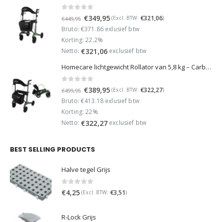
0
out of 5
Oorspronkelijke
Huidige
€
349,95
€
321,06
(Excl. BTW:
)
€
449,95
prijs
prijs
Bruto: €371.86 exlusief btw
was:
is:
Korting: 22.2%
€449,95.
€349,95.
Netto:
exclusief btw
€
321,06
Homecare lichtgewicht Rollator van 5,8 kg – Carbon rollator tot 150 kg draaggewicht – Dubbel opvouwbaar en inclusief reistas - Groen
0
out of 5
Oorspronkelijke
Huidige
€
389,95
€
322,27
(Excl. BTW:
)
€
499,95
prijs
prijs
Bruto: €413.18 exlusief btw
was:
is:
Korting: 22%
€499,95.
€389,95.
Netto:
exclusief btw
€
322,27
BEST SELLING PRODUCTS
Halve tegel Grijs
0
out of 5
€
4,25
€
3,51
(Excl. BTW:
)
R-Lock Grijs