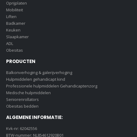
Oprijplaten
Mobiliteit
Liften
Badkamer
Keuken
Slaapkamer
ADL
Obesitas
PRODUCTEN
Balkonverhoging & galerijverhoging
Hulpmiddelen gehandicapt kind
Professionele hulpmiddelen Gehandicaptenzorg
Medische hulpmiddelen
Seniorenrollators
Obesitas bedden
ALGEMENE INFORMATIE:
Kvk-nr: 62042556
BTW-nummer: NL854612920B01