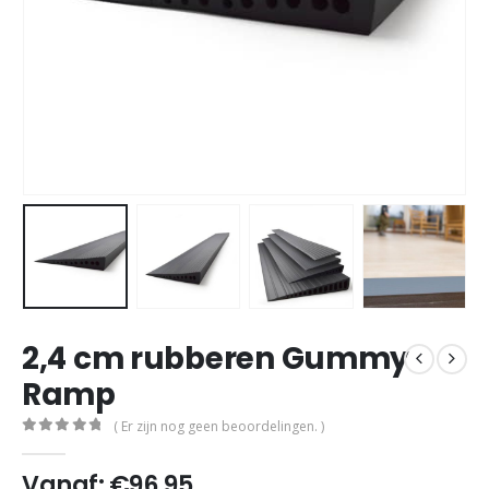
2,4 cm rubberen Gummy
Ramp
( Er zijn nog geen beoordelingen. )
0
out of 5
Vanaf:
€
96,95