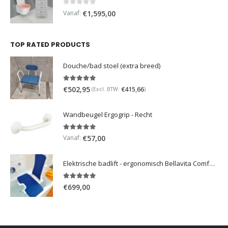
0
out of 5
Vanaf:
€
1,595,00
TOP RATED PRODUCTS
Douche/bad stoel (extra breed)
5.00
out of 5
€
502,95
€
415,66
(Excl. BTW:
)
Wandbeugel Ergogrip - Recht
5.00
out of 5
Vanaf:
€
57,00
Elektrische badlift - ergonomisch Bellavita Comfort 2G
5.00
out of 5
€
699,00