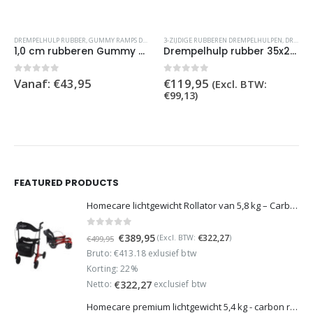
Dit product heeft meerdere variaties. Deze optie kan gekozen worden op de productpagina
DREMPELHULP RUBBER
,
GUMMY RAMPS DREMPELSYSTEEM
3-ZIJDIGE RUBBEREN DREMPELHULPEN
,
DREMPELHULP RUBBER
1,0 cm rubberen Gummy Ramp
Drempelhulp rubber 35x280x900 mm, 3 zijdig oprijdbaar
0
out of 5
0
out of 5
Vanaf:
€
43,95
€
119,95
(Excl. BTW:
€
99,13
)
FEATURED PRODUCTS
Homecare lichtgewicht Rollator van 5,8 kg – Carbon rollator tot 150 kg draaggewicht – Dubbel opvouwbaar en inclusief reistas - Rood
0
out of 5
Oorspronkelijke
Huidige
€
389,95
€
322,27
(Excl. BTW:
)
€
499,95
prijs
prijs
Bruto: €413.18 exlusief btw
was:
is:
Korting: 22%
€499,95.
€389,95.
Netto:
exclusief btw
€
322,27
Homecare premium lichtgewicht 5,4 kg - carbon rollator - 150 kg draaggewicht - Opvouwbaar - Groen - incl stokhouder