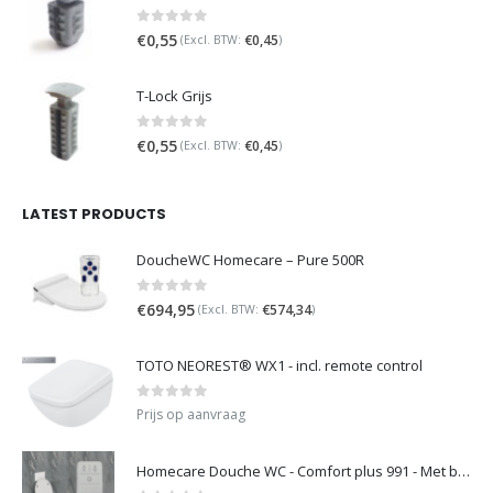
0
out of 5
€
0,55
€
0,45
(Excl. BTW:
)
T-Lock Grijs
0
out of 5
€
0,55
€
0,45
(Excl. BTW:
)
LATEST PRODUCTS
DoucheWC Homecare – Pure 500R
0
out of 5
€
694,95
€
574,34
(Excl. BTW:
)
TOTO NEOREST® WX1 - incl. remote control
0
out of 5
Prijs op aanvraag
Homecare Douche WC - Comfort plus 991 - Met brilverwarming