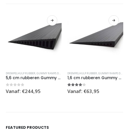
Dit product heeft meerdere variaties. Deze optie kan gekozen worden op de productpagina
Dit product heeft meerdere variaties. Deze optie kan gekozen worden op de productpagina
DREMPELHULP RUBBER
,
GUMMY RAMPS DREMPELSYSTEEM
DREMPELHULP RUBBER
,
GUMMY RAMPS DREMPELSYSTEEM
5,6 cm rubberen Gummy Ramp
1,6 cm rubberen Gummy Ramp
0
out of 5
4.00
out of 5
Vanaf:
€
244,95
Vanaf:
€
63,95
FEATURED PRODUCTS