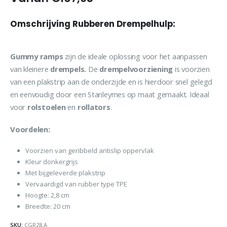
Omschrijving Rubberen Drempelhulp:
Gummy ramps
zijn de ideale oplossing voor het aanpassen
van kleinere
drempels.
De
drempelvoorziening
is voorzien
van een plakstrip aan de onderzijde en is hierdoor snel gelegd
en eenvoudig door een Stanleymes op maat gemaakt. Ideaal
voor
rolstoelen
en
rollators
.
Voordelen:
Voorzien van geribbeld antislip oppervlak
Kleur donkergrijs
Met bijgeleverde plakstrip
Vervaardigd van rubber type TPE
Hoogte: 2,8 cm
Breedte: 20 cm
SKU:
CGR28.A