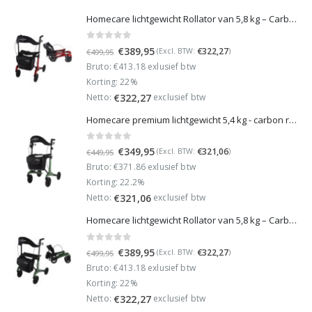
Homecare lichtgewicht Rollator van 5,8 kg – Carbon rollator tot 150 kg draaggewicht – Dubbel opvouwbaar en inclusief reistas - Rood
0
out of 5
Oorspronkelijke
Huidige
€
389,95
€
322,27
(Excl. BTW:
)
€
499,95
prijs
prijs
Bruto: €413.18 exlusief btw
was:
is:
Korting: 22%
€499,95.
€389,95.
Netto:
exclusief btw
€
322,27
Homecare premium lichtgewicht 5,4 kg - carbon rollator - 150 kg draaggewicht - Opvouwbaar - Groen - incl stokhouder
0
out of 5
Oorspronkelijke
Huidige
€
349,95
€
321,06
(Excl. BTW:
)
€
449,95
prijs
prijs
Bruto: €371.86 exlusief btw
was:
is:
Korting: 22.2%
€449,95.
€349,95.
Netto:
exclusief btw
€
321,06
Homecare lichtgewicht Rollator van 5,8 kg – Carbon rollator tot 150 kg draaggewicht – Dubbel opvouwbaar en inclusief reistas - Groen
0
out of 5
Oorspronkelijke
Huidige
€
389,95
€
322,27
(Excl. BTW:
)
€
499,95
prijs
prijs
Bruto: €413.18 exlusief btw
was:
is:
Korting: 22%
€499,95.
€389,95.
Netto:
exclusief btw
€
322,27