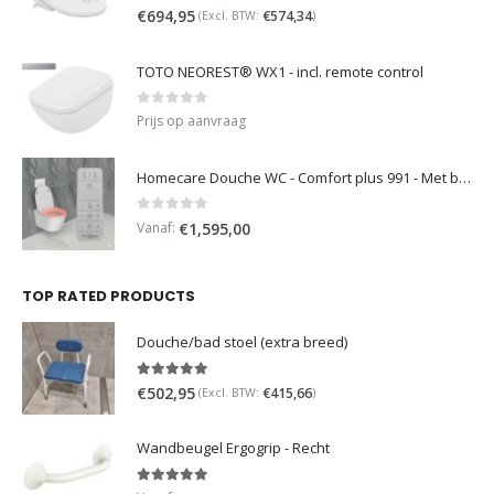
0
out of 5
€
694,95
€
574,34
(Excl. BTW:
)
TOTO NEOREST® WX1 - incl. remote control
0
out of 5
Prijs op aanvraag
Homecare Douche WC - Comfort plus 991 - Met brilverwarming
0
out of 5
Vanaf:
€
1,595,00
TOP RATED PRODUCTS
Douche/bad stoel (extra breed)
5.00
out of 5
€
502,95
€
415,66
(Excl. BTW:
)
Wandbeugel Ergogrip - Recht
5.00
out of 5