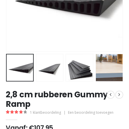
2,8 cm rubberen Gummy
Ramp
1
klantbeoordeling
|
Een beoordeling toevoegen
4.00
out of 5
Vanaf:
€
107,95