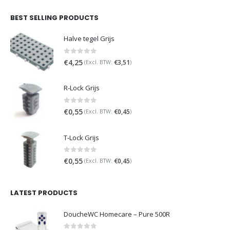
BEST SELLING PRODUCTS
Halve tegel Grijs
0
out of 5
€
4,25
€
3,51
(Excl. BTW:
)
R-Lock Grijs
0
out of 5
€
0,55
€
0,45
(Excl. BTW:
)
T-Lock Grijs
0
out of 5
€
0,55
€
0,45
(Excl. BTW:
)
LATEST PRODUCTS
DoucheWC Homecare – Pure 500R