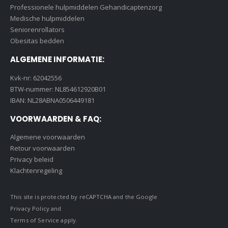
Professionele hulpmiddelen Gehandicaptenzorg
Medische hulpmiddelen
Seniorenrollators
Obesitas bedden
ALGEMENE INFORMATIE:
Kvk-nr: 62042556
BTW-nummer: NL854612920B01
IBAN: NL28ABNA0506449181
VOORWAARDEN & FAQ:
Algemene voorwaarden
Retour voorwaarden
Privacy beleid
Klachtenregeling
This site is protected by reCAPTCHA and the Google
Privacy Policy
and
Terms of Service
apply.