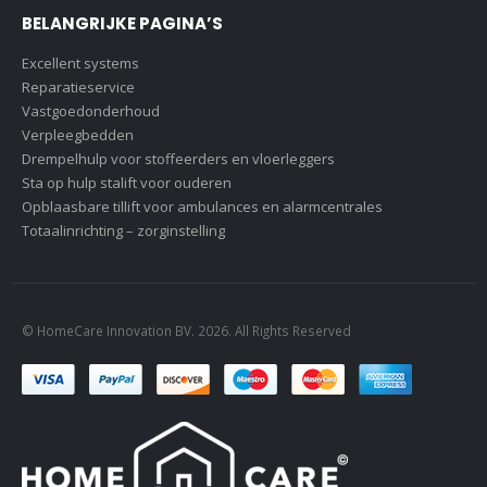
BELANGRIJKE PAGINA’S
Excellent systems
Reparatieservice
Vastgoedonderhoud
Verpleegbedden
Drempelhulp voor stoffeerders en vloerleggers
Sta op hulp stalift voor ouderen
Opblaasbare tillift voor ambulances en alarmcentrales
Totaalinrichting – zorginstelling
© HomeCare Innovation BV. 2026. All Rights Reserved