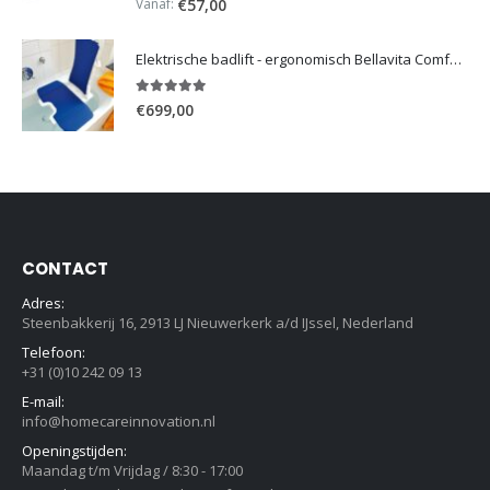
Vanaf:
€
57,00
Elektrische badlift - ergonomisch Bellavita Comfort 2G
5.00
out of 5
€
699,00
CONTACT
Adres:
Steenbakkerij 16, 2913 LJ Nieuwerkerk a/d IJssel, Nederland
Telefoon:
+31 (0)10 242 09 13
E-mail:
info@homecareinnovation.nl
Openingstijden:
Maandag t/m Vrijdag / 8:30 - 17:00