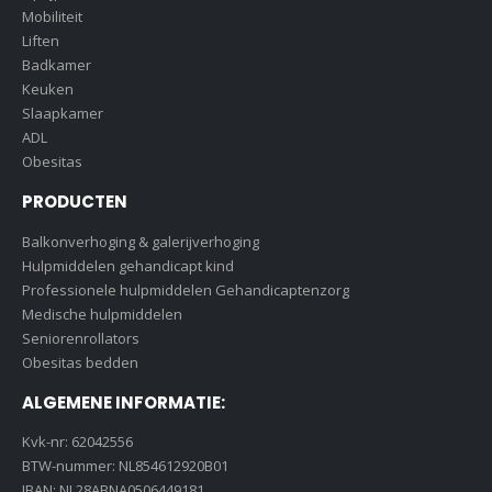
Mobiliteit
Liften
Badkamer
Keuken
Slaapkamer
ADL
Obesitas
PRODUCTEN
Balkonverhoging & galerijverhoging
Hulpmiddelen gehandicapt kind
Professionele hulpmiddelen Gehandicaptenzorg
Medische hulpmiddelen
Seniorenrollators
Obesitas bedden
ALGEMENE INFORMATIE:
Kvk-nr: 62042556
BTW-nummer: NL854612920B01
IBAN: NL28ABNA0506449181