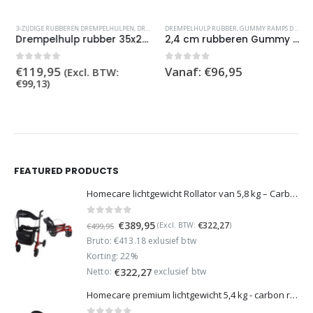
Dit product heeft meerdere variaties. Deze optie kan gekozen worden op de productpagina
3-ZIJDIGE RUBBEREN DREMPELHULPEN
,
DREMPELHULP RUBBER
DREMPELHULP RUBBER
,
GUMMY RAMPS DREMPELSYSTEEM
Drempelhulp rubber 35x280x900 mm, 3 zijdig oprijdbaar
2,4 cm rubberen Gummy Ramp
0
out of 5
0
out of 5
€
119,95
Vanaf:
€
96,95
(Excl. BTW:
€
99,13
)
FEATURED PRODUCTS
Homecare lichtgewicht Rollator van 5,8 kg – Carbon rollator tot 150 kg draaggewicht – Dubbel opvouwbaar en inclusief reistas - Rood
0
out of 5
Oorspronkelijke
Huidige
€
389,95
€
322,27
(Excl. BTW:
)
€
499,95
prijs
prijs
Bruto: €413.18 exlusief btw
was:
is:
Korting: 22%
€499,95.
€389,95.
Netto:
exclusief btw
€
322,27
Homecare premium lichtgewicht 5,4 kg - carbon rollator - 150 kg draaggewicht - Opvouwbaar - Groen - incl stokhouder