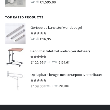
0
out of 5
Vanaf:
€
1,595,00
TOP RATED PRODUCTS
Geribbelde kunststof wandbeugel
5.00
out of 5
Vanaf:
€
16,95
Bed/Stoel tafel met wielen (verstelbaar)
5.00
out of 5
€
122,95
€
101,61
(Excl. BTW:
)
Opklapbare beugel met steunpoot (verstelbaar)
5.00
out of 5
€
109,00
€
90,08
(Excl. BTW:
)