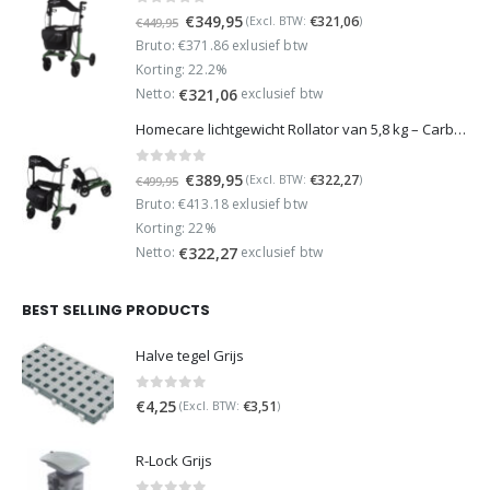
0
out of 5
Oorspronkelijke
Huidige
€
349,95
€
321,06
(Excl. BTW:
)
€
449,95
prijs
prijs
Bruto: €371.86 exlusief btw
was:
is:
Korting: 22.2%
€449,95.
€349,95.
Netto:
exclusief btw
€
321,06
Homecare lichtgewicht Rollator van 5,8 kg – Carbon rollator tot 150 kg draaggewicht – Dubbel opvouwbaar en inclusief reistas - Groen
0
out of 5
Oorspronkelijke
Huidige
€
389,95
€
322,27
(Excl. BTW:
)
€
499,95
prijs
prijs
Bruto: €413.18 exlusief btw
was:
is:
Korting: 22%
€499,95.
€389,95.
Netto:
exclusief btw
€
322,27
BEST SELLING PRODUCTS
Halve tegel Grijs
0
out of 5
€
4,25
€
3,51
(Excl. BTW:
)
R-Lock Grijs