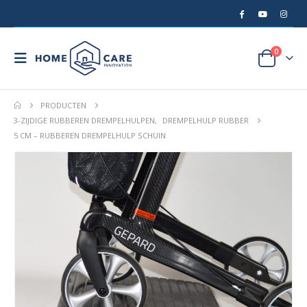
0
PRODUCTEN
3-ZIJDIGE RUBBEREN DREMPELHULPEN
,
DREMPELHULP RUBBER
5 CM – RUBBEREN DREMPELHULP SCHUIN