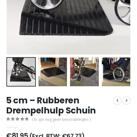
5 cm – Rubberen
Drempelhulp Schuin
( Er zijn nog geen beoordelingen. )
0
out of 5
€
81,95
(Excl. BTW:
€
67,73
)