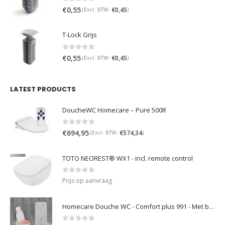
0
out of 5
€
0,55
€
0,45
(Excl. BTW:
)
T-Lock Grijs
0
out of 5
€
0,55
€
0,45
(Excl. BTW:
)
LATEST PRODUCTS
DoucheWC Homecare – Pure 500R
0
out of 5
€
694,95
€
574,34
(Excl. BTW:
)
TOTO NEOREST® WX1 - incl. remote control
0
out of 5
Prijs op aanvraag
Homecare Douche WC - Comfort plus 991 - Met brilverwarming