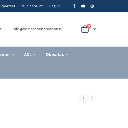
urportaal
Mijn account
Log In
0
t
info@homecareinnovation.nl
kamer
ADL
Obesitas