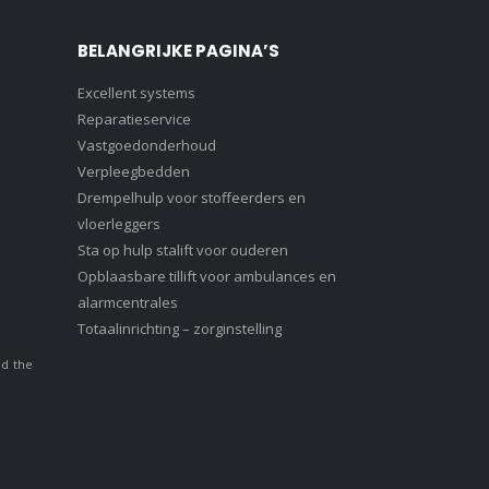
BELANGRIJKE PAGINA’S
Excellent systems
Reparatieservice
Vastgoedonderhoud
Verpleegbedden
Drempelhulp voor stoffeerders en
vloerleggers
Sta op hulp stalift voor ouderen
Opblaasbare tillift voor ambulances en
alarmcentrales
Totaalinrichting – zorginstelling
nd the