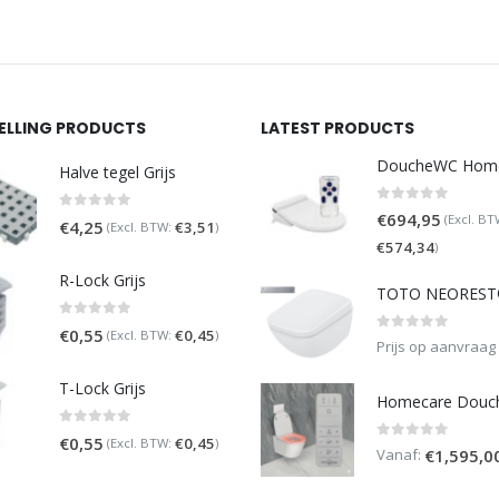
SELLING PRODUCTS
LATEST PRODUCTS
Halve tegel Grijs
0
out of 5
€
694,95
(Excl. BT
0
out of 5
€
4,25
€
3,51
(Excl. BTW:
)
€
574,34
)
R-Lock Grijs
0
out of 5
€
0,55
€
0,45
(Excl. BTW:
)
0
out of 5
Prijs op aanvraag
T-Lock Grijs
0
out of 5
€
0,55
€
0,45
(Excl. BTW:
)
0
out of 5
Vanaf:
€
1,595,0