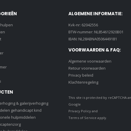
ORIEËN
ALGEMENE INFORMATIE:
lhulpen
Kvk-nr: 62042556
ten
BTW-nummer: NL854612920B01
t
IBAN: NL28ABNA0506449181
VOORWAARDEN & FAQ:
er
Algemene voorwaarden
amer
Retour voorwaarden
Privacy beleid
s
Klachtenregeling
UCTEN
This site is protected by reCAPTCHA a
rhoging & galerijverhoging
Google
delen gehandicapt kind
Privacy Policy
and
ionele hulpmiddelen
Terms of Service
apply.
captenzorg