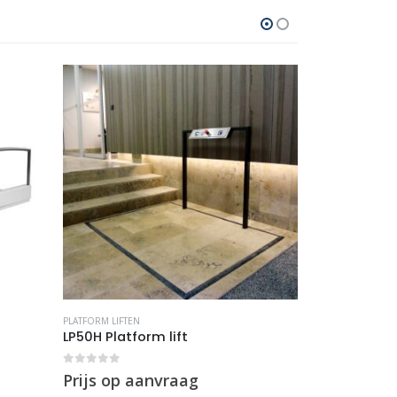
PLATFORM LIFTEN
PLATFORM LIFTEN
LP50H Platform lift
LP50 Platfor
0
out of 5
0
out of 5
Prijs op aanvraag
Prijs op a