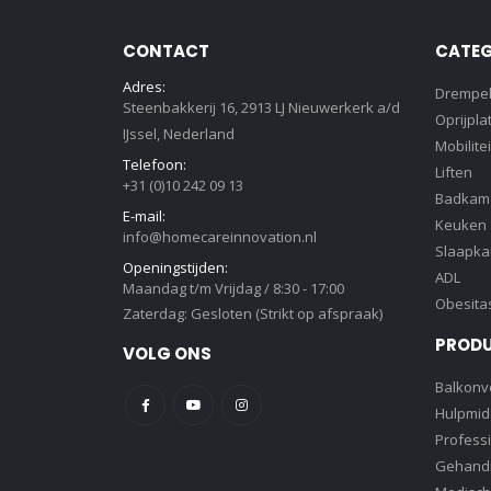
CONTACT
CATEG
Adres:
Drempe
Steenbakkerij 16, 2913 LJ Nieuwerkerk a/d
Oprijpla
IJssel, Nederland
Mobilitei
Telefoon:
Liften
+31 (0)10 242 09 13
Badkam
E-mail:
Keuken
info@homecareinnovation.nl
Slaapk
Openingstijden:
ADL
Maandag t/m Vrijdag / 8:30 - 17:00
Obesita
Zaterdag: Gesloten (Strikt op afspraak)
PROD
VOLG ONS
Balkonve
Hulpmid
Profess
Gehandi