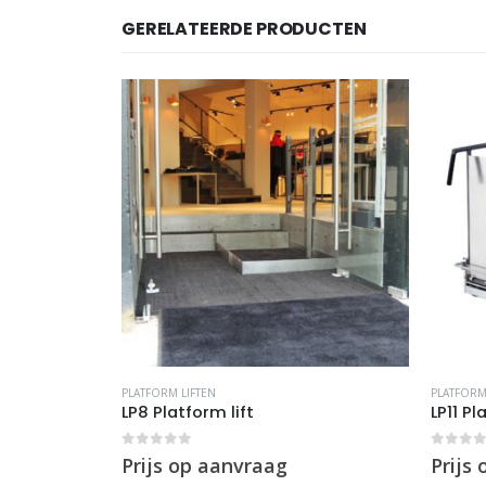
GERELATEERDE PRODUCTEN
PLATFORM LIFTEN
PLATFORM
LP8 Platform lift
LP11 Pl
0
out of 5
0
out 
Prijs op aanvraag
Prijs