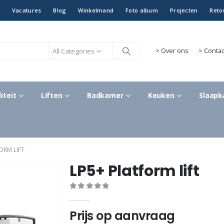
Vacatures
Blog
Winkelmand
Foto album
Projecten
Reto
All Categories
>
Over ons
> Contac
iteit
Liften
Badkamer
Keuken
Slaap
ORM LIFT
LP5+ Platform lift
0
out of 5
Prijs op aanvraag