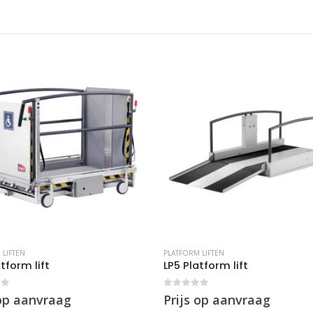
 LIFTEN
PLATFORM LIFTEN
atform lift
LP5 Platform lift
of 5
0
out of 5
 op aanvraag
Prijs op aanvraag