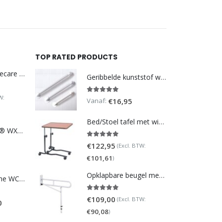
TOP RATED PRODUCTS
DoucheWC Homecare – Pure 500R
Geribbelde kunststof wandbeugel
W:
5.00
out of 5
Vanaf:
€
16,95
Bed/Stoel tafel met wielen (verstelbaar)
TOTO NEOREST® WX1 - incl. remote control
5.00
out of 5
€
122,95
(Excl. BTW:
€
101,61
)
Opklapbare beugel met steunpoot (verstelbaar)
Homecare Douche WC - Comfort plus 991 - Met brilverwarming
5.00
out of 5
€
109,00
(Excl. BTW:
0
€
90,08
)