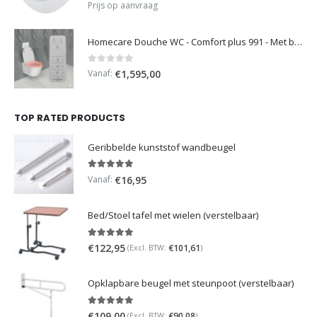
0
out of 5
Prijs op aanvraag
Homecare Douche WC - Comfort plus 991 - Met brilverwarming
0
out of 5
Vanaf:
€
1,595,00
TOP RATED PRODUCTS
Geribbelde kunststof wandbeugel
5.00
out of 5
Vanaf:
€
16,95
Bed/Stoel tafel met wielen (verstelbaar)
5.00
out of 5
€
122,95
€
101,61
(Excl. BTW:
)
Opklapbare beugel met steunpoot (verstelbaar)
5.00
out of 5
€
109,00
€
90,08
(Excl. BTW:
)