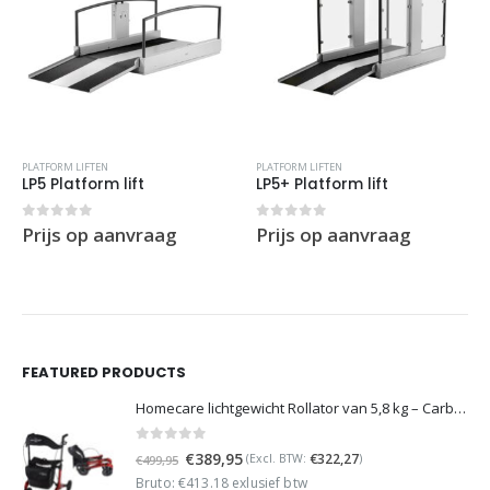
PLATFORM LIFTEN
PLATFORM LIFTEN
LP5 Platform lift
LP5+ Platform lift
0
out of 5
0
out of 5
Prijs op aanvraag
Prijs op aanvraag
FEATURED PRODUCTS
Homecare lichtgewicht Rollator van 5,8 kg – Carbon rollator tot 150 kg draaggewicht – Dubbel opvouwbaar en inclusief reistas - Rood
0
out of 5
Oorspronkelijke
Huidige
€
389,95
€
322,27
(Excl. BTW:
)
€
499,95
prijs
prijs
Bruto: €413.18 exlusief btw