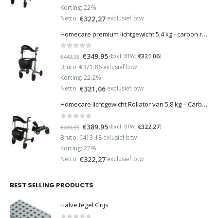
was:
is:
Korting: 22%
€499,95.
€389,95.
Netto:
exclusief btw
€
322,27
Homecare premium lichtgewicht 5,4 kg - carbon rollator - 150 kg draaggewicht - Opvouwbaar - Groen - incl stokhouder
0
out of 5
Oorspronkelijke
Huidige
€
349,95
€
321,06
(Excl. BTW:
)
€
449,95
prijs
prijs
Bruto: €371.86 exlusief btw
was:
is:
Korting: 22.2%
€449,95.
€349,95.
Netto:
exclusief btw
€
321,06
Homecare lichtgewicht Rollator van 5,8 kg – Carbon rollator tot 150 kg draaggewicht – Dubbel opvouwbaar en inclusief reistas - Groen
0
out of 5
Oorspronkelijke
Huidige
€
389,95
€
322,27
(Excl. BTW:
)
€
499,95
prijs
prijs
Bruto: €413.18 exlusief btw
was:
is:
Korting: 22%
€499,95.
€389,95.
Netto:
exclusief btw
€
322,27
BEST SELLING PRODUCTS
Halve tegel Grijs