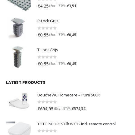
0
out of 5
€
4,25
€
3,51
(Excl. BTW:
)
R-Lock Grijs
0
out of 5
€
0,55
€
0,45
(Excl. BTW:
)
T-Lock Grijs
0
out of 5
€
0,55
€
0,45
(Excl. BTW:
)
LATEST PRODUCTS
DoucheWC Homecare – Pure 500R
0
out of 5
€
694,95
€
574,34
(Excl. BTW:
)
TOTO NEOREST® WX1 - incl. remote control