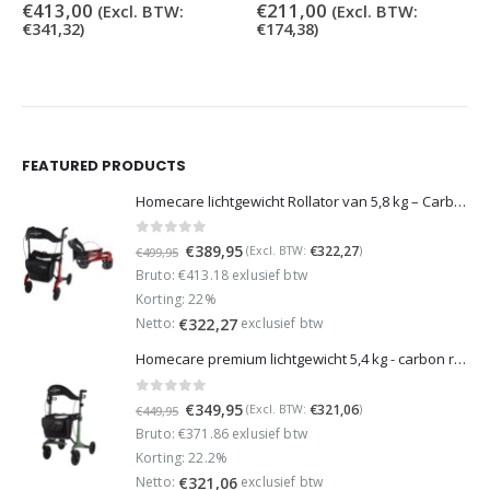
0
out of 5
0
out of 5
€
413,00
€
211,00
(Excl. BTW:
(Excl. BTW:
€
341,32
)
€
174,38
)
FEATURED PRODUCTS
Homecare lichtgewicht Rollator van 5,8 kg – Carbon rollator tot 150 kg draaggewicht – Dubbel opvouwbaar en inclusief reistas - Rood
0
out of 5
Oorspronkelijke
Huidige
€
389,95
€
322,27
(Excl. BTW:
)
€
499,95
prijs
prijs
Bruto: €413.18 exlusief btw
was:
is:
Korting: 22%
€499,95.
€389,95.
Netto:
exclusief btw
€
322,27
Homecare premium lichtgewicht 5,4 kg - carbon rollator - 150 kg draaggewicht - Opvouwbaar - Groen - incl stokhouder
0
out of 5
Oorspronkelijke
Huidige
€
349,95
€
321,06
(Excl. BTW:
)
€
449,95
prijs
prijs
Bruto: €371.86 exlusief btw
was:
is:
Korting: 22.2%
€449,95.
€349,95.
Netto:
exclusief btw
€
321,06