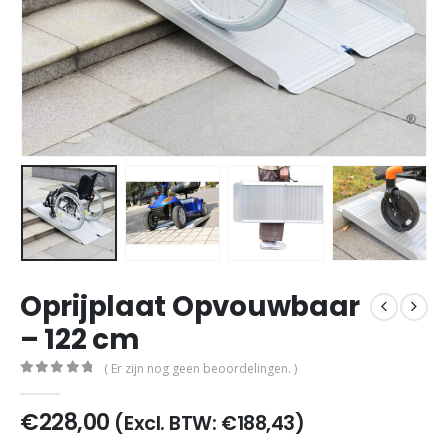
Oprijplaat Opvouwbaar
– 122 cm
( Er zijn nog geen beoordelingen. )
0
out of 5
€
228,00
(Excl. BTW:
€
188,43
)