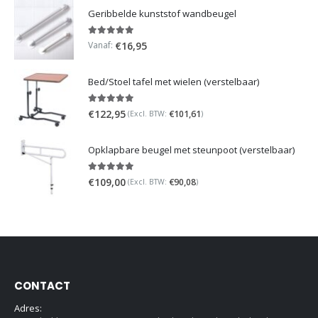
Geribbelde kunststof wandbeugel
5.00
out of 5
Vanaf:
€
16,95
Bed/Stoel tafel met wielen (verstelbaar)
5.00
out of 5
€
122,95
€
101,61
(Excl. BTW:
)
Opklapbare beugel met steunpoot (verstelbaar)
5.00
out of 5
€
109,00
€
90,08
(Excl. BTW:
)
CONTACT
Adres: