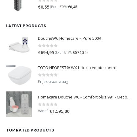
0
out of 5
€
0,55
€
0,45
(Excl. BTW:
)
LATEST PRODUCTS
DoucheWC Homecare – Pure 500R
0
out of 5
€
694,95
€
574,34
(Excl. BTW:
)
TOTO NEOREST® WX1 - incl. remote control
0
out of 5
Prijs op aanvraag
Homecare Douche WC - Comfort plus 991 - Met brilverwarming
0
out of 5
Vanaf:
€
1,595,00
TOP RATED PRODUCTS