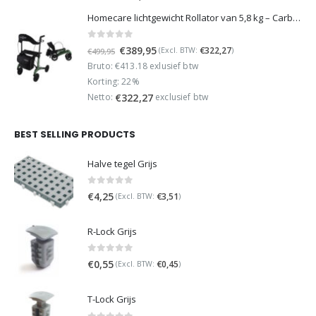
Homecare lichtgewicht Rollator van 5,8 kg – Carbon rollator tot 150 kg draaggewicht – Dubbel opvouwbaar en inclusief reistas - Groen
0
out of 5
Oorspronkelijke
Huidige
€
389,95
€
322,27
(Excl. BTW:
)
€
499,95
prijs
prijs
Bruto: €413.18 exlusief btw
was:
is:
Korting: 22%
€499,95.
€389,95.
Netto:
exclusief btw
€
322,27
BEST SELLING PRODUCTS
Halve tegel Grijs
0
out of 5
€
4,25
€
3,51
(Excl. BTW:
)
R-Lock Grijs
0
out of 5
€
0,55
€
0,45
(Excl. BTW:
)
T-Lock Grijs