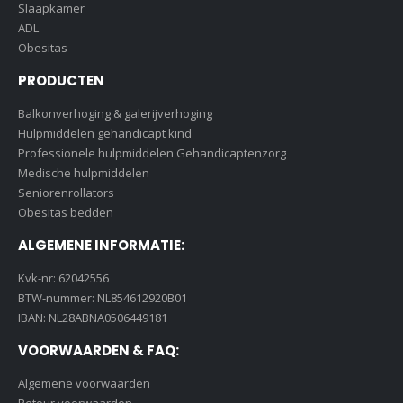
Slaapkamer
ADL
Obesitas
PRODUCTEN
Balkonverhoging & galerijverhoging
Hulpmiddelen gehandicapt kind
Professionele hulpmiddelen Gehandicaptenzorg
Medische hulpmiddelen
Seniorenrollators
Obesitas bedden
ALGEMENE INFORMATIE:
Kvk-nr: 62042556
BTW-nummer: NL854612920B01
IBAN: NL28ABNA0506449181
VOORWAARDEN & FAQ:
Algemene voorwaarden
Retour voorwaarden