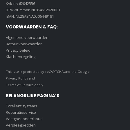
Kvk-nr: 62042556
BTW-nummer: NL854612920B01
IBAN: NL28ABNA0506449181
VOORWAARDEN & FAQ:
Algemene voorwaarden
Retour voorwaarden
Privacy beleid
Klachtenregeling
This site is protected by reCAPTCHA and the Google
Privacy Policy
and
Terms of Service
apply.
BELANGRIJKE PAGINA’S
Excellent systems
Reparatieservice
Vastgoedonderhoud
Verpleegbedden