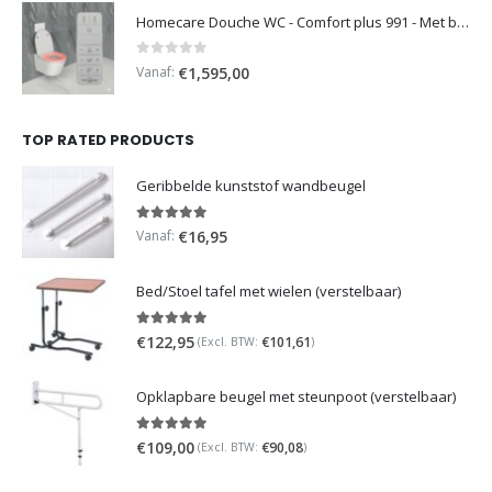
Homecare Douche WC - Comfort plus 991 - Met brilverwarming
0
out of 5
Vanaf:
€
1,595,00
TOP RATED PRODUCTS
Geribbelde kunststof wandbeugel
5.00
out of 5
Vanaf:
€
16,95
Bed/Stoel tafel met wielen (verstelbaar)
5.00
out of 5
€
122,95
€
101,61
(Excl. BTW:
)
Opklapbare beugel met steunpoot (verstelbaar)
5.00
out of 5
€
109,00
€
90,08
(Excl. BTW:
)