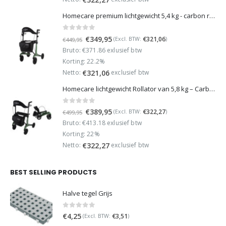
Homecare premium lichtgewicht 5,4 kg - carbon rollator - 150 kg draaggewicht - Opvouwbaar - Groen - incl stokhouder
0
out of 5
Oorspronkelijke
Huidige
€
349,95
€
321,06
(Excl. BTW:
)
€
449,95
prijs
prijs
Bruto: €371.86 exlusief btw
was:
is:
Korting: 22.2%
€449,95.
€349,95.
Netto:
exclusief btw
€
321,06
Homecare lichtgewicht Rollator van 5,8 kg – Carbon rollator tot 150 kg draaggewicht – Dubbel opvouwbaar en inclusief reistas - Groen
0
out of 5
Oorspronkelijke
Huidige
€
389,95
€
322,27
(Excl. BTW:
)
€
499,95
prijs
prijs
Bruto: €413.18 exlusief btw
was:
is:
Korting: 22%
€499,95.
€389,95.
Netto:
exclusief btw
€
322,27
BEST SELLING PRODUCTS
Halve tegel Grijs
0
out of 5
€
4,25
€
3,51
(Excl. BTW:
)