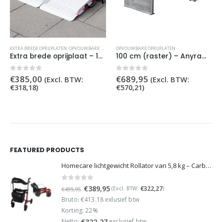
EXTRA BREDE OPRIJPLATEN
,
OPVOUWBARE OPRIJPLATEN
OPVOUWBARE OPRIJPLATEN
Extra brede oprijplaat – 180 cm – opvouwbaar
100 cm (raster) – Anyramp oprijplaat opvouwbaar
0
out of 5
0
out of 5
€
385,00
€
689,95
(Excl. BTW:
(Excl. BTW:
€
318,18
)
€
570,21
)
FEATURED PRODUCTS
Homecare lichtgewicht Rollator van 5,8 kg – Carbon rollator tot 150 kg draaggewicht – Dubbel opvouwbaar en inclusief reistas - Rood
0
out of 5
Oorspronkelijke
Huidige
€
389,95
€
322,27
(Excl. BTW:
)
€
499,95
prijs
prijs
Bruto: €413.18 exlusief btw
was:
is:
Korting: 22%
€499,95.
€389,95.
Netto:
exclusief btw
€
322,27