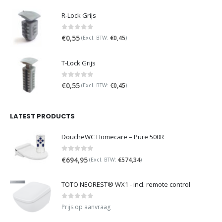
R-Lock Grijs
0
out of 5
€
0,55
€
0,45
(Excl. BTW:
)
T-Lock Grijs
0
out of 5
€
0,55
€
0,45
(Excl. BTW:
)
LATEST PRODUCTS
DoucheWC Homecare – Pure 500R
0
out of 5
€
694,95
€
574,34
(Excl. BTW:
)
TOTO NEOREST® WX1 - incl. remote control
0
out of 5
Prijs op aanvraag