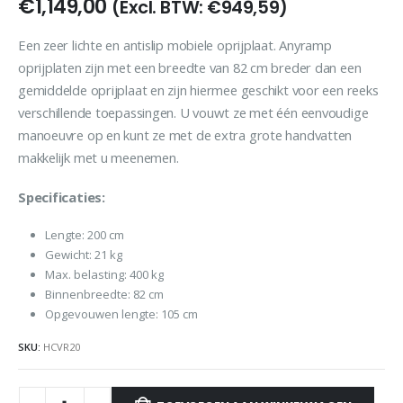
€
1,149,00
(Excl. BTW:
€
949,59
)
Een zeer lichte en antislip mobiele oprijplaat. Anyramp
oprijplaten zijn met een breedte van 82 cm breder dan een
gemiddelde oprijplaat en zijn hiermee geschikt voor een reeks
verschillende toepassingen. U vouwt ze met één eenvoudige
manoeuvre op en kunt ze met de extra grote handvatten
makkelijk met u meenemen.
Specificaties:
Lengte: 200 cm
Gewicht: 21 kg
Max. belasting: 400 kg
Binnenbreedte: 82 cm
Opgevouwen lengte: 105 cm
SKU:
HCVR20