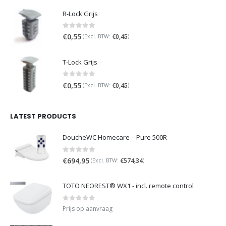
R-Lock Grijs
0
out of 5
€
0,55
€
0,45
(Excl. BTW:
)
T-Lock Grijs
0
out of 5
€
0,55
€
0,45
(Excl. BTW:
)
LATEST PRODUCTS
DoucheWC Homecare – Pure 500R
0
out of 5
€
694,95
€
574,34
(Excl. BTW:
)
TOTO NEOREST® WX1 - incl. remote control
0
out of 5
Prijs op aanvraag