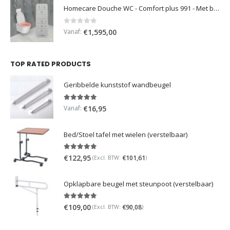
Homecare Douche WC - Comfort plus 991 - Met brilverwarming
0
out of 5
Vanaf:
€
1,595,00
TOP RATED PRODUCTS
Geribbelde kunststof wandbeugel
5.00
out of 5
Vanaf:
€
16,95
Bed/Stoel tafel met wielen (verstelbaar)
5.00
out of 5
€
122,95
€
101,61
(Excl. BTW:
)
Opklapbare beugel met steunpoot (verstelbaar)
5.00
out of 5
€
109,00
€
90,08
(Excl. BTW:
)