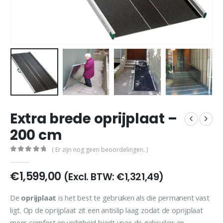
Extra brede oprijplaat –
200 cm
( Er zijn nog geen beoordelingen. )
0
out of 5
€
1,599,00
(Excl. BTW:
€
1,321,49
)
De
oprijplaat
is het best te gebruiken als die permanent vast
ligt. Op de oprijplaat zit een antislip laag zodat de oprijplaat
meer comfort en veiligheid biedt voor de gebruiker en