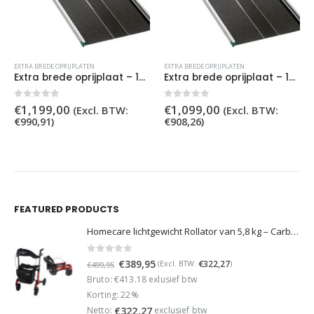
EXTRA BREDE OPRIJPLATEN
EXTRA BREDE OPRIJPLATEN
Extra brede oprijplaat – 125 cm
Extra brede oprijplaat – 100 cm
0
out of 5
0
out of 5
€
1,199,00
€
1,099,00
(Excl. BTW:
(Excl. BTW:
€
990,91
)
€
908,26
)
FEATURED PRODUCTS
Homecare lichtgewicht Rollator van 5,8 kg – Carbon rollator tot 150 kg draaggewicht – Dubbel opvouwbaar en inclusief reistas - Rood
0
out of 5
Oorspronkelijke
Huidige
€
389,95
€
322,27
(Excl. BTW:
)
€
499,95
prijs
prijs
Bruto: €413.18 exlusief btw
was:
is:
Korting: 22%
€499,95.
€389,95.
Netto:
exclusief btw
€
322,27