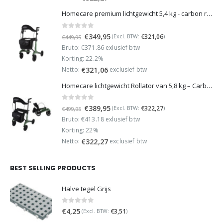
Homecare premium lichtgewicht 5,4 kg - carbon rollator - 150 kg draaggewicht - Opvouwbaar - Groen - incl stokhouder
0
out of 5
Oorspronkelijke
Huidige
€
349,95
€
321,06
(Excl. BTW:
)
€
449,95
prijs
prijs
Bruto: €371.86 exlusief btw
was:
is:
Korting: 22.2%
€449,95.
€349,95.
Netto:
exclusief btw
€
321,06
Homecare lichtgewicht Rollator van 5,8 kg – Carbon rollator tot 150 kg draaggewicht – Dubbel opvouwbaar en inclusief reistas - Groen
0
out of 5
Oorspronkelijke
Huidige
€
389,95
€
322,27
(Excl. BTW:
)
€
499,95
prijs
prijs
Bruto: €413.18 exlusief btw
was:
is:
Korting: 22%
€499,95.
€389,95.
Netto:
exclusief btw
€
322,27
BEST SELLING PRODUCTS
Halve tegel Grijs
0
out of 5
€
4,25
€
3,51
(Excl. BTW:
)