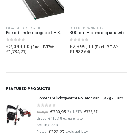
EXTRA BREDE OPRIJPLATEN
EXTRA BREDE OPRIJPLATEN
Extra brede oprijplaat – 300 cm
300 cm – brede opvouwbare oprijplaat
0
out of 5
0
out of 5
€
2,099,00
€
2,399,00
(Excl. BTW:
(Excl. BTW:
€
1,734,71
)
€
1,982,64
)
FEATURED PRODUCTS
Homecare lichtgewicht Rollator van 5,8 kg – Carbon rollator tot 150 kg draaggewicht – Dubbel opvouwbaar en inclusief reistas - Rood
0
out of 5
Oorspronkelijke
Huidige
€
389,95
€
322,27
(Excl. BTW:
)
€
499,95
prijs
prijs
Bruto: €413.18 exlusief btw
was:
is:
Korting: 22%
€499,95.
€389,95.
Netto:
exclusief btw
€
322,27