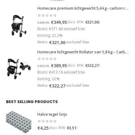
Homecare premium lichtgewicht 5,4 kg - carbon rollator - 150 kg draaggewicht - Opvouwbaar - Groen - incl stokhouder
0
out of 5
Oorspronkelijke
Huidige
€
349,95
€
321,06
(Excl. BTW:
)
€
449,95
prijs
prijs
Bruto: €371.86 exlusief btw
was:
is:
Korting: 22.2%
€449,95.
€349,95.
Netto:
exclusief btw
€
321,06
Homecare lichtgewicht Rollator van 5,8 kg – Carbon rollator tot 150 kg draaggewicht – Dubbel opvouwbaar en inclusief reistas - Groen
0
out of 5
Oorspronkelijke
Huidige
€
389,95
€
322,27
(Excl. BTW:
)
€
499,95
prijs
prijs
Bruto: €413.18 exlusief btw
was:
is:
Korting: 22%
€499,95.
€389,95.
Netto:
exclusief btw
€
322,27
BEST SELLING PRODUCTS
Halve tegel Grijs
0
out of 5
€
4,25
€
3,51
(Excl. BTW:
)