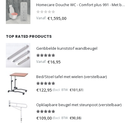
Homecare Douche WC - Comfort plus 991 - Met brilverwarming
0
out of 5
Vanaf:
€
1,595,00
TOP RATED PRODUCTS
Geribbelde kunststof wandbeugel
5.00
out of 5
Vanaf:
€
16,95
Bed/Stoel tafel met wielen (verstelbaar)
5.00
out of 5
€
122,95
€
101,61
(Excl. BTW:
)
Opklapbare beugel met steunpoot (verstelbaar)
5.00
out of 5
€
109,00
€
90,08
(Excl. BTW:
)