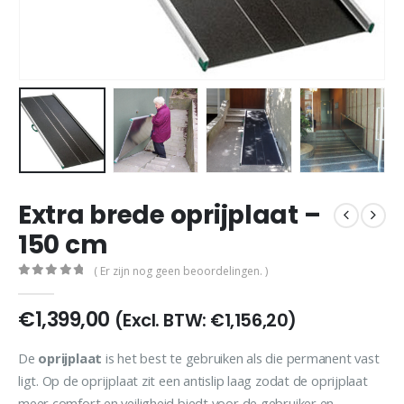
Extra brede oprijplaat –
150 cm
( Er zijn nog geen beoordelingen. )
0
out of 5
€
1,399,00
(Excl. BTW:
€
1,156,20
)
De
oprijplaat
is het best te gebruiken als die permanent vast
ligt. Op de oprijplaat zit een antislip laag zodat de oprijplaat
meer comfort en veiligheid biedt voor de gebruiker en