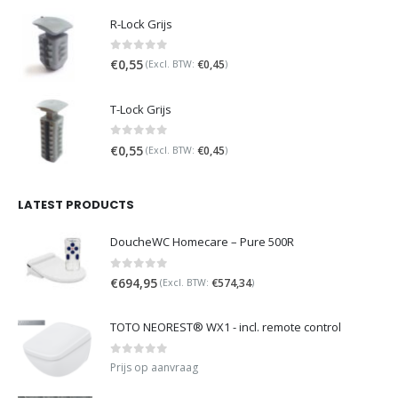
R-Lock Grijs
0
out of 5
€
0,55
€
0,45
(Excl. BTW:
)
T-Lock Grijs
0
out of 5
€
0,55
€
0,45
(Excl. BTW:
)
LATEST PRODUCTS
DoucheWC Homecare – Pure 500R
0
out of 5
€
694,95
€
574,34
(Excl. BTW:
)
TOTO NEOREST® WX1 - incl. remote control
0
out of 5
Prijs op aanvraag