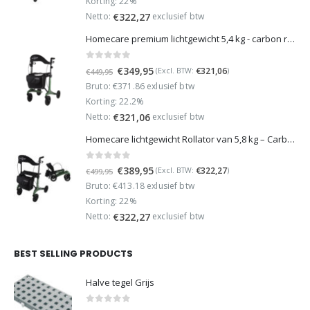
Korting: 22%
€499,95.
€389,95.
Netto:
exclusief btw
€
322,27
Homecare premium lichtgewicht 5,4 kg - carbon rollator - 150 kg draaggewicht - Opvouwbaar - Groen - incl stokhouder
0
out of 5
Oorspronkelijke
Huidige
€
349,95
€
321,06
(Excl. BTW:
)
€
449,95
prijs
prijs
Bruto: €371.86 exlusief btw
was:
is:
Korting: 22.2%
€449,95.
€349,95.
Netto:
exclusief btw
€
321,06
Homecare lichtgewicht Rollator van 5,8 kg – Carbon rollator tot 150 kg draaggewicht – Dubbel opvouwbaar en inclusief reistas - Groen
0
out of 5
Oorspronkelijke
Huidige
€
389,95
€
322,27
(Excl. BTW:
)
€
499,95
prijs
prijs
Bruto: €413.18 exlusief btw
was:
is:
Korting: 22%
€499,95.
€389,95.
Netto:
exclusief btw
€
322,27
BEST SELLING PRODUCTS
Halve tegel Grijs
0
out of 5