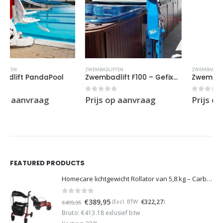
Dit product heeft meerdere variaties. Deze optie kan gekozen worden op de productpagina
ZWEMBADLIFTEN
ZWEMBADLIFTEN
Zwembadlift F100 – Gefixeerd
Zwembadlift F145B – Gefixeerd
0
out of 5
0
out of 5
Prijs op aanvraag
Prijs op aanvraag
FEATURED PRODUCTS
Homecare lichtgewicht Rollator van 5,8 kg – Carbon rollator tot 150 kg draaggewicht – Dubbel opvouwbaar en inclusief reistas - Rood
0
out of 5
Oorspronkelijke
Huidige
€
389,95
€
322,27
(Excl. BTW:
)
€
499,95
prijs
prijs
Bruto: €413.18 exlusief btw
was:
is: