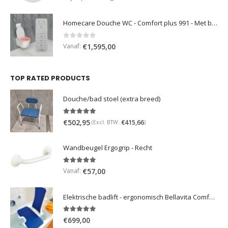
Homecare Douche WC - Comfort plus 991 - Met brilverwarming
0
out of 5
Vanaf:
€
1,595,00
TOP RATED PRODUCTS
Douche/bad stoel (extra breed)
5.00
out of 5
€
502,95
€
415,66
(Excl. BTW:
)
Wandbeugel Ergogrip - Recht
5.00
out of 5
Vanaf:
€
57,00
Elektrische badlift - ergonomisch Bellavita Comfort 2G
5.00
out of 5
€
699,00