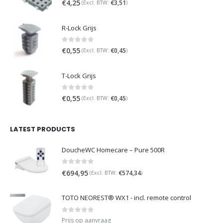
€
4,25
€
3,51
(Excl. BTW:
)
R-Lock Grijs
0
out of 5
€
0,55
€
0,45
(Excl. BTW:
)
T-Lock Grijs
0
out of 5
€
0,55
€
0,45
(Excl. BTW:
)
LATEST PRODUCTS
DoucheWC Homecare – Pure 500R
0
out of 5
€
694,95
€
574,34
(Excl. BTW:
)
TOTO NEOREST® WX1 - incl. remote control
0
out of 5
Prijs op aanvraag